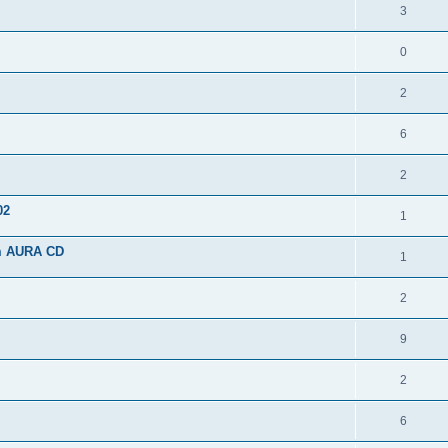
3
0
2
6
2
02
1
m AURA CD
1
2
9
2
6