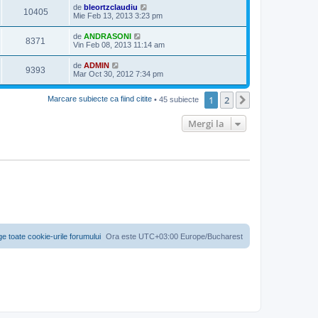
de
bleortzclaudiu
10405
Mie Feb 13, 2013 3:23 pm
de
ANDRASONI
8371
Vin Feb 08, 2013 11:14 am
de
ADMIN
9393
Mar Oct 30, 2012 7:34 pm
1
2
Următorul
Marcare subiecte ca fiind citite
• 45 subiecte
Mergi la
ge toate cookie-urile forumului
Ora este UTC+03:00 Europe/Bucharest