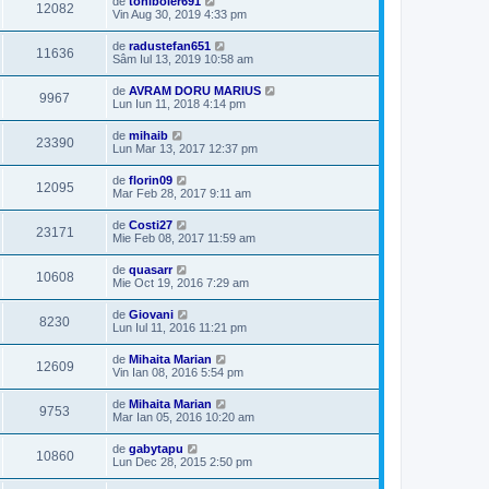
de
toniboier691
12082
Vin Aug 30, 2019 4:33 pm
de
radustefan651
11636
Sâm Iul 13, 2019 10:58 am
de
AVRAM DORU MARIUS
9967
Lun Iun 11, 2018 4:14 pm
de
mihaib
23390
Lun Mar 13, 2017 12:37 pm
de
florin09
12095
Mar Feb 28, 2017 9:11 am
de
Costi27
23171
Mie Feb 08, 2017 11:59 am
de
quasarr
10608
Mie Oct 19, 2016 7:29 am
de
Giovani
8230
Lun Iul 11, 2016 11:21 pm
de
Mihaita Marian
12609
Vin Ian 08, 2016 5:54 pm
de
Mihaita Marian
9753
Mar Ian 05, 2016 10:20 am
de
gabytapu
10860
Lun Dec 28, 2015 2:50 pm