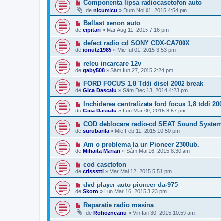
Componenta lipsa radiocasetofon auto
de
nicumicu
»
Dum Noi 01, 2015 4:54 pm
Ballast xenon auto
de
cipitari
»
Mar Aug 11, 2015 7:16 pm
defect radio cd SONY CDX-CA700X
de
ionutz1985
»
Mie Iul 01, 2015 3:53 pm
releu incarcare 12v
de
gaby508
»
Sâm Iun 27, 2015 2:24 pm
FORD FOCUS 1.8 Tddi disel 2002 break
de
Gica Dascalu
»
Sâm Dec 13, 2014 4:23 pm
Inchiderea centralizata ford focus 1,8 tddi 20
de
Gica Dascalu
»
Lun Mar 09, 2015 8:57 pm
COD deblocare radio-cd SEAT Sound Syste
de
surubarila
»
Mie Feb 11, 2015 10:50 pm
Am o problema la un Pioneer 2300ub.
de
Mihaita Marian
»
Sâm Mai 16, 2015 8:30 am
cod casetofon
de
crissstti
»
Mar Mai 12, 2015 5:51 pm
dvd player auto pioneer da-975
de
Skoro
»
Lun Mar 16, 2015 3:23 pm
Reparatie radio masina
de
Rohozneanu
»
Vin Ian 30, 2015 10:59 am