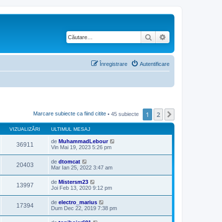
Căutare
Căutare avansată
Înregistrare
Autentificare
1
2
Următorul
Marcare subiecte ca fiind citite
• 45 subiecte
VIZUALIZĂRI
ULTIMUL MESAJ
de
MuhammadLebour
36911
Vin Mai 19, 2023 5:26 pm
de
dtomcat
20403
Mar Ian 25, 2022 3:47 am
de
Mistersm23
13997
Joi Feb 13, 2020 9:12 pm
de
electro_marius
17394
Dum Dec 22, 2019 7:38 pm