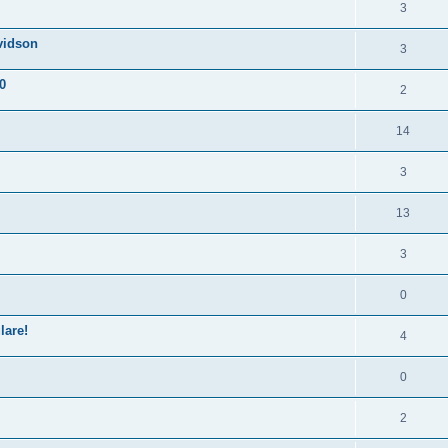
3
vidson
3
0
2
14
3
13
3
0
lare!
4
0
2