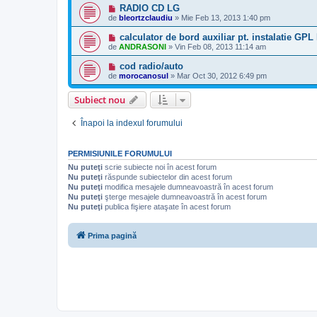
RADIO CD LG
de
bleortzclaudiu
»
Mie Feb 13, 2013 1:40 pm
calculator de bord auxiliar pt. instalatie G
de
ANDRASONI
»
Vin Feb 08, 2013 11:14 am
cod radio/auto
de
morocanosul
»
Mar Oct 30, 2012 6:49 pm
Subiect nou
Înapoi la indexul forumului
PERMISIUNILE FORUMULUI
Nu puteţi
scrie subiecte noi în acest forum
Nu puteţi
răspunde subiectelor din acest forum
Nu puteţi
modifica mesajele dumneavoastră în acest forum
Nu puteţi
şterge mesajele dumneavoastră în acest forum
Nu puteţi
publica fişiere ataşate în acest forum
Prima pagină