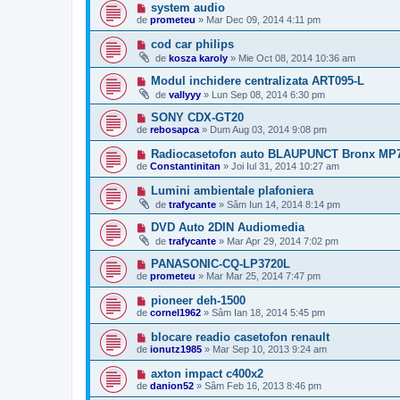
system audio
de
prometeu
»
Mar Dec 09, 2014 4:11 pm
cod car philips
de
kosza karoly
»
Mie Oct 08, 2014 10:36 am
Modul inchidere centralizata ART095-L
de
vallyyy
»
Lun Sep 08, 2014 6:30 pm
SONY CDX-GT20
de
rebosapca
»
Dum Aug 03, 2014 9:08 pm
Radiocasetofon auto BLAUPUNCT Bronx MP7
de
Constantinitan
»
Joi Iul 31, 2014 10:27 am
Lumini ambientale plafoniera
de
trafycante
»
Sâm Iun 14, 2014 8:14 pm
DVD Auto 2DIN Audiomedia
de
trafycante
»
Mar Apr 29, 2014 7:02 pm
PANASONIC-CQ-LP3720L
de
prometeu
»
Mar Mar 25, 2014 7:47 pm
pioneer deh-1500
de
cornel1962
»
Sâm Ian 18, 2014 5:45 pm
blocare readio casetofon renault
de
ionutz1985
»
Mar Sep 10, 2013 9:24 am
axton impact c400x2
de
danion52
»
Sâm Feb 16, 2013 8:46 pm