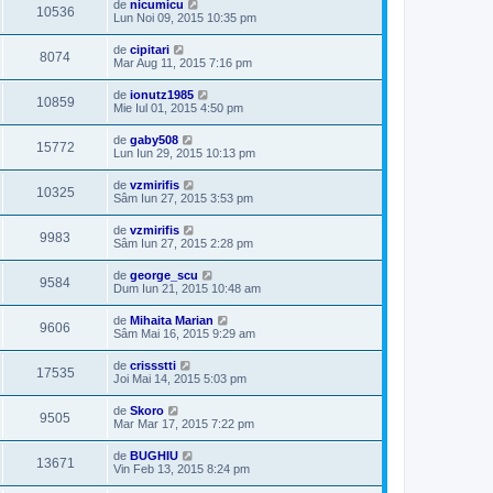
de
nicumicu
10536
Lun Noi 09, 2015 10:35 pm
de
cipitari
8074
Mar Aug 11, 2015 7:16 pm
de
ionutz1985
10859
Mie Iul 01, 2015 4:50 pm
de
gaby508
15772
Lun Iun 29, 2015 10:13 pm
de
vzmirifis
10325
Sâm Iun 27, 2015 3:53 pm
de
vzmirifis
9983
Sâm Iun 27, 2015 2:28 pm
de
george_scu
9584
Dum Iun 21, 2015 10:48 am
de
Mihaita Marian
9606
Sâm Mai 16, 2015 9:29 am
de
crissstti
17535
Joi Mai 14, 2015 5:03 pm
de
Skoro
9505
Mar Mar 17, 2015 7:22 pm
de
BUGHIU
13671
Vin Feb 13, 2015 8:24 pm