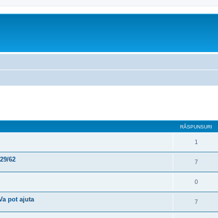
are avansată
RĂSPUNSURI
1
29/62
7
0
Va pot ajuta
7