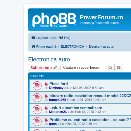
PowerForum.ro
Informația înseamnă putere!
Legături rapide
FAQ
Prima pagină
ELECTRONICA
Electronica auto
Electronica auto
Căutare
Căut
Subiect nou
SUBIECTE
Piese ford
de
Devinney
»
Lun Mai 08, 2023 9:34 am
blocare radio casetofon renault model:22DC2
de
ionutz1985
»
Lun Iul 01, 2013 10:51 pm
Leduri dinamice semnalizare
de
Mistersm23
»
Joi Feb 13, 2020 9:12 pm
Probleme cu cod radio casetofon - cd auto? 
de
geos
»
Lun Oct 29, 2012 9:29 pm