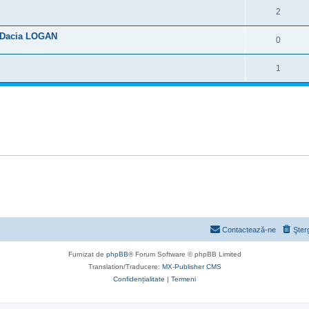
2
PL Dacia LOGAN
0
1
Contactează-ne
Şter
Furnizat de
phpBB
® Forum Software © phpBB Limited
Translation/Traducere:
MX-Publisher CMS
Confidențialitate
|
Termeni