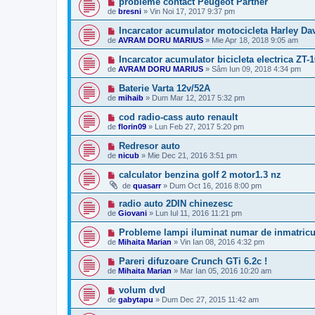
probleme contact Peugeot Partner
de
bresni
»
Vin Noi 17, 2017 9:37 pm
Incarcator acumulator motocicleta Harley Da
de
AVRAM DORU MARIUS
»
Mie Apr 18, 2018 9:05 am
Incarcator acumulator bicicleta electrica ZT-1
de
AVRAM DORU MARIUS
»
Sâm Iun 09, 2018 4:34 pm
Baterie Varta 12v/52A
de
mihaib
»
Dum Mar 12, 2017 5:32 pm
cod radio-cass auto renault
de
florin09
»
Lun Feb 27, 2017 5:20 pm
Redresor auto
de
nicub
»
Mie Dec 21, 2016 3:51 pm
calculator benzina golf 2 motor1.3 nz
de
quasarr
»
Dum Oct 16, 2016 8:00 pm
radio auto 2DIN chinezesc
de
Giovani
»
Lun Iul 11, 2016 11:21 pm
Probleme lampi iluminat numar de inmatricu
de
Mihaita Marian
»
Vin Ian 08, 2016 4:32 pm
Pareri difuzoare Crunch GTi 6.2c !
de
Mihaita Marian
»
Mar Ian 05, 2016 10:20 am
volum dvd
de
gabytapu
»
Dum Dec 27, 2015 11:42 am