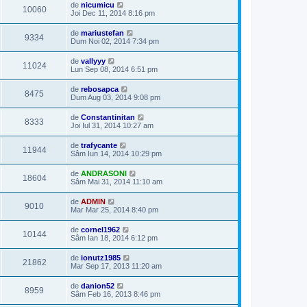
de
nicumicu
10060
Joi Dec 11, 2014 8:16 pm
de
mariustefan
9334
Dum Noi 02, 2014 7:34 pm
de
vallyyy
11024
Lun Sep 08, 2014 6:51 pm
de
rebosapca
8475
Dum Aug 03, 2014 9:08 pm
de
Constantinitan
8333
Joi Iul 31, 2014 10:27 am
de
trafycante
11944
Sâm Iun 14, 2014 10:29 pm
de
ANDRASONI
18604
Sâm Mai 31, 2014 11:10 am
de
ADMIN
9010
Mar Mar 25, 2014 8:40 pm
de
cornel1962
10144
Sâm Ian 18, 2014 6:12 pm
de
ionutz1985
21862
Mar Sep 17, 2013 11:20 am
de
danion52
8959
Sâm Feb 16, 2013 8:46 pm