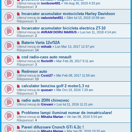
Ultimul mesaj de
toniboier691
«
Vin Aug 30, 2019 4:33 pm
Răspunsuri:
3
Incarcator acumulator motocicleta Harley Davidson
Ultimul mesaj de
radustefan651
«
Sâm Iul 13, 2019 10:58 am
Răspunsuri:
3
Incarcator acumulator bicicleta electrica ZT-10
Ultimul mesaj de
AVRAM DORU MARIUS
«
Lun Iun 11, 2018 4:14 pm
Răspunsuri:
2
Baterie Varta 12v/52A
Ultimul mesaj de
mihaib
«
Lun Mar 13, 2017 12:37 pm
Răspunsuri:
14
cod radio-cass auto renault
Ultimul mesaj de
florin09
«
Mar Feb 28, 2017 9:11 am
Răspunsuri:
3
Redresor auto
Ultimul mesaj de
Costi27
«
Mie Feb 08, 2017 11:59 am
Răspunsuri:
13
calculator benzina golf 2 motor1.3 nz
Ultimul mesaj de
quasarr
«
Mie Oct 19, 2016 7:29 am
Răspunsuri:
3
radio auto 2DIN chinezesc
Ultimul mesaj de
Giovani
«
Lun Iul 11, 2016 11:21 pm
Probleme lampi iluminat numar de inmatriculare!
Ultimul mesaj de
Mihaita Marian
«
Vin Ian 08, 2016 5:54 pm
Răspunsuri:
4
Pareri difuzoare Crunch GTi 6.2c !
Ultimul mesaj de
Mihaita Marian
«
Mar Ian 05, 2016 10:20 am