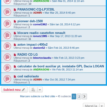
Ultimul mesaj de
ANDRASONI
«
Sâm Mai 31, 2014 11:10 am
Răspunsuri:
10
PANASONIC-CQ-LP3720L
Ultimul mesaj de
ADMIN
«
Mar Mar 25, 2014 8:40 pm
Răspunsuri:
1
pioneer deh-1500
Ultimul mesaj de
cornel1962
«
Sâm Ian 18, 2014 6:12 pm
Răspunsuri:
2
blocare readio casetofon renault
Ultimul mesaj de
ionutz1985
«
Mar Sep 17, 2013 11:20 am
Răspunsuri:
11
axton impact c400x2
Ultimul mesaj de
danion52
«
Sâm Feb 16, 2013 8:46 pm
RADIO CD LG
Ultimul mesaj de
bleortzclaudiu
«
Mie Feb 13, 2013 3:23 pm
Răspunsuri:
2
calculator de bord auxiliar pt. instalatie GPL Dacia LOGAN
Ultimul mesaj de
ANDRASONI
«
Vin Feb 08, 2013 11:14 am
cod radio/auto
Ultimul mesaj de
ADMIN
«
Mar Oct 30, 2012 7:34 pm
Răspunsuri:
1
Subiect nou
1
2
Următorul
Marcare subiecte ca fiind citite
• 45 subiecte
Mergi la