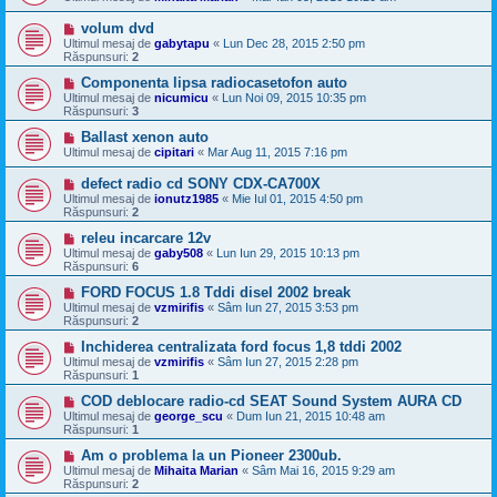
volum dvd
Ultimul mesaj de
gabytapu
«
Lun Dec 28, 2015 2:50 pm
Răspunsuri:
2
Componenta lipsa radiocasetofon auto
Ultimul mesaj de
nicumicu
«
Lun Noi 09, 2015 10:35 pm
Răspunsuri:
3
Ballast xenon auto
Ultimul mesaj de
cipitari
«
Mar Aug 11, 2015 7:16 pm
defect radio cd SONY CDX-CA700X
Ultimul mesaj de
ionutz1985
«
Mie Iul 01, 2015 4:50 pm
Răspunsuri:
2
releu incarcare 12v
Ultimul mesaj de
gaby508
«
Lun Iun 29, 2015 10:13 pm
Răspunsuri:
6
FORD FOCUS 1.8 Tddi disel 2002 break
Ultimul mesaj de
vzmirifis
«
Sâm Iun 27, 2015 3:53 pm
Răspunsuri:
2
Inchiderea centralizata ford focus 1,8 tddi 2002
Ultimul mesaj de
vzmirifis
«
Sâm Iun 27, 2015 2:28 pm
Răspunsuri:
1
COD deblocare radio-cd SEAT Sound System AURA CD
Ultimul mesaj de
george_scu
«
Dum Iun 21, 2015 10:48 am
Răspunsuri:
1
Am o problema la un Pioneer 2300ub.
Ultimul mesaj de
Mihaita Marian
«
Sâm Mai 16, 2015 9:29 am
Răspunsuri:
2