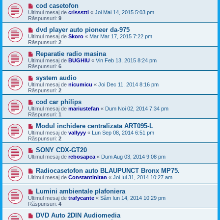
cod casetofon
Ultimul mesaj de
crissstti
«
Joi Mai 14, 2015 5:03 pm
Răspunsuri:
9
dvd player auto pioneer da-975
Ultimul mesaj de
Skoro
«
Mar Mar 17, 2015 7:22 pm
Răspunsuri:
2
Reparatie radio masina
Ultimul mesaj de
BUGHIU
«
Vin Feb 13, 2015 8:24 pm
Răspunsuri:
6
system audio
Ultimul mesaj de
nicumicu
«
Joi Dec 11, 2014 8:16 pm
Răspunsuri:
2
cod car philips
Ultimul mesaj de
mariustefan
«
Dum Noi 02, 2014 7:34 pm
Răspunsuri:
1
Modul inchidere centralizata ART095-L
Ultimul mesaj de
vallyyy
«
Lun Sep 08, 2014 6:51 pm
Răspunsuri:
2
SONY CDX-GT20
Ultimul mesaj de
rebosapca
«
Dum Aug 03, 2014 9:08 pm
Radiocasetofon auto BLAUPUNCT Bronx MP75.
Ultimul mesaj de
Constantinitan
«
Joi Iul 31, 2014 10:27 am
Lumini ambientale plafoniera
Ultimul mesaj de
trafycante
«
Sâm Iun 14, 2014 10:29 pm
Răspunsuri:
4
DVD Auto 2DIN Audiomedia