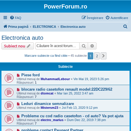
PowerForum.ro
FAQ
Înregistrare
Autentificare
C
Prima pagină
ELECTRONICA
Electronica auto
ă
Electronica auto
u
Căutare
Căutare avansată
Subiect nou
t
a
1
2
Următorul
Marcare subiecte ca fiind citite
• 45 subiecte
r
Subiecte
e
Piese ford
Ultimul mesaj de
MuhammadLebour
«
Vin Mai 19, 2023 5:26 pm
Răspunsuri:
1
blocare radio casetofon renault model:22DC229/62
Ultimul mesaj de
dtomcat
«
Mar Ian 25, 2022 3:47 am
Răspunsuri:
7
Leduri dinamice semnalizare
Ultimul mesaj de
Mistersm23
«
Joi Feb 13, 2020 9:12 pm
Probleme cu cod radio casetofon - cd auto? Va pot ajuta
Ultimul mesaj de
electro_marius
«
Dum Dec 22, 2019 7:38 pm
Răspunsuri:
7
probleme contact Peugeot Partner