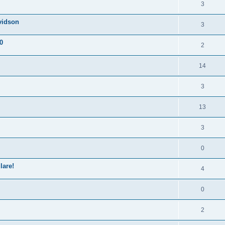
3
vidson
3
0
2
14
3
13
3
0
lare!
4
0
2