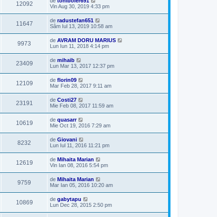
de
toniboier691
12092
Vin Aug 30, 2019 4:33 pm
de
radustefan651
11647
Sâm Iul 13, 2019 10:58 am
de
AVRAM DORU MARIUS
9973
Lun Iun 11, 2018 4:14 pm
de
mihaib
23409
Lun Mar 13, 2017 12:37 pm
de
florin09
12109
Mar Feb 28, 2017 9:11 am
de
Costi27
23191
Mie Feb 08, 2017 11:59 am
de
quasarr
10619
Mie Oct 19, 2016 7:29 am
de
Giovani
8232
Lun Iul 11, 2016 11:21 pm
de
Mihaita Marian
12619
Vin Ian 08, 2016 5:54 pm
de
Mihaita Marian
9759
Mar Ian 05, 2016 10:20 am
de
gabytapu
10869
Lun Dec 28, 2015 2:50 pm