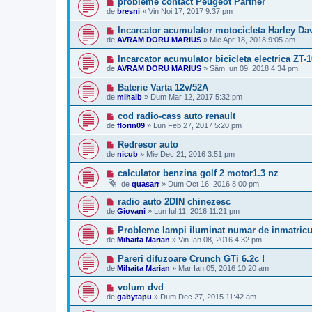
probleme contact Peugeot Partner
de
bresni
»
Vin Noi 17, 2017 9:37 pm
Incarcator acumulator motocicleta Harley Da
de
AVRAM DORU MARIUS
»
Mie Apr 18, 2018 9:05 am
Incarcator acumulator bicicleta electrica ZT-1
de
AVRAM DORU MARIUS
»
Sâm Iun 09, 2018 4:34 pm
Baterie Varta 12v/52A
de
mihaib
»
Dum Mar 12, 2017 5:32 pm
cod radio-cass auto renault
de
florin09
»
Lun Feb 27, 2017 5:20 pm
Redresor auto
de
nicub
»
Mie Dec 21, 2016 3:51 pm
calculator benzina golf 2 motor1.3 nz
de
quasarr
»
Dum Oct 16, 2016 8:00 pm
radio auto 2DIN chinezesc
de
Giovani
»
Lun Iul 11, 2016 11:21 pm
Probleme lampi iluminat numar de inmatricu
de
Mihaita Marian
»
Vin Ian 08, 2016 4:32 pm
Pareri difuzoare Crunch GTi 6.2c !
de
Mihaita Marian
»
Mar Ian 05, 2016 10:20 am
volum dvd
de
gabytapu
»
Dum Dec 27, 2015 11:42 am