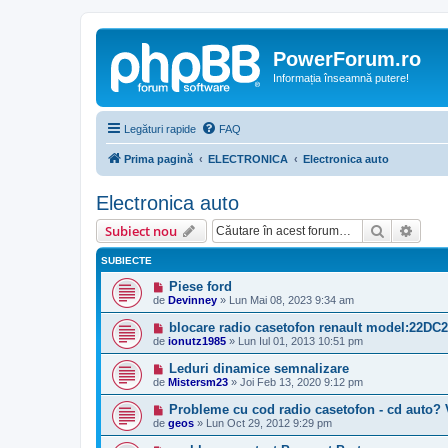
PowerForum.ro
Informația înseamnă putere!
Legături rapide
FAQ
Prima pagină
ELECTRONICA
Electronica auto
Electronica auto
Căutare
Căut
Subiect nou
SUBIECTE
Piese ford
de
Devinney
»
Lun Mai 08, 2023 9:34 am
blocare radio casetofon renault model:22DC2
de
ionutz1985
»
Lun Iul 01, 2013 10:51 pm
Leduri dinamice semnalizare
de
Mistersm23
»
Joi Feb 13, 2020 9:12 pm
Probleme cu cod radio casetofon - cd auto? 
de
geos
»
Lun Oct 29, 2012 9:29 pm