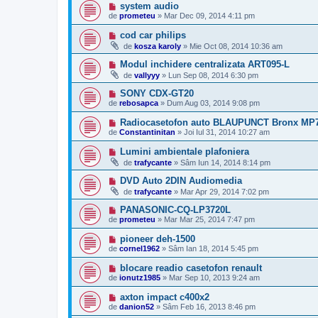
system audio
de
prometeu
»
Mar Dec 09, 2014 4:11 pm
cod car philips
de
kosza karoly
»
Mie Oct 08, 2014 10:36 am
Modul inchidere centralizata ART095-L
de
vallyyy
»
Lun Sep 08, 2014 6:30 pm
SONY CDX-GT20
de
rebosapca
»
Dum Aug 03, 2014 9:08 pm
Radiocasetofon auto BLAUPUNCT Bronx MP7
de
Constantinitan
»
Joi Iul 31, 2014 10:27 am
Lumini ambientale plafoniera
de
trafycante
»
Sâm Iun 14, 2014 8:14 pm
DVD Auto 2DIN Audiomedia
de
trafycante
»
Mar Apr 29, 2014 7:02 pm
PANASONIC-CQ-LP3720L
de
prometeu
»
Mar Mar 25, 2014 7:47 pm
pioneer deh-1500
de
cornel1962
»
Sâm Ian 18, 2014 5:45 pm
blocare readio casetofon renault
de
ionutz1985
»
Mar Sep 10, 2013 9:24 am
axton impact c400x2
de
danion52
»
Sâm Feb 16, 2013 8:46 pm