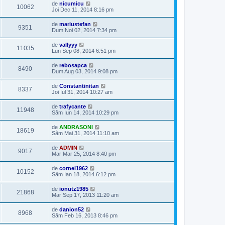
de
nicumicu
10062
Joi Dec 11, 2014 8:16 pm
de
mariustefan
9351
Dum Noi 02, 2014 7:34 pm
de
vallyyy
11035
Lun Sep 08, 2014 6:51 pm
de
rebosapca
8490
Dum Aug 03, 2014 9:08 pm
de
Constantinitan
8337
Joi Iul 31, 2014 10:27 am
de
trafycante
11948
Sâm Iun 14, 2014 10:29 pm
de
ANDRASONI
18619
Sâm Mai 31, 2014 11:10 am
de
ADMIN
9017
Mar Mar 25, 2014 8:40 pm
de
cornel1962
10152
Sâm Ian 18, 2014 6:12 pm
de
ionutz1985
21868
Mar Sep 17, 2013 11:20 am
de
danion52
8968
Sâm Feb 16, 2013 8:46 pm