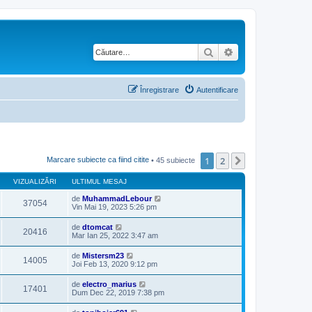
Căutare
Căutare avansată
Înregistrare
Autentificare
1
2
Următorul
Marcare subiecte ca fiind citite
• 45 subiecte
VIZUALIZĂRI
ULTIMUL MESAJ
de
MuhammadLebour
37054
Vin Mai 19, 2023 5:26 pm
de
dtomcat
20416
Mar Ian 25, 2022 3:47 am
de
Mistersm23
14005
Joi Feb 13, 2020 9:12 pm
de
electro_marius
17401
Dum Dec 22, 2019 7:38 pm