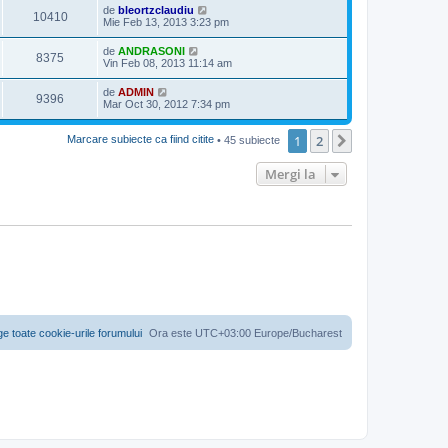
de
bleortzclaudiu
10410
Mie Feb 13, 2013 3:23 pm
de
ANDRASONI
8375
Vin Feb 08, 2013 11:14 am
de
ADMIN
9396
Mar Oct 30, 2012 7:34 pm
1
2
Următorul
Marcare subiecte ca fiind citite
• 45 subiecte
Mergi la
ge toate cookie-urile forumului
Ora este UTC+03:00 Europe/Bucharest