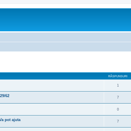
are avansată
RĂSPUNSURI
1
29/62
7
0
Va pot ajuta
7