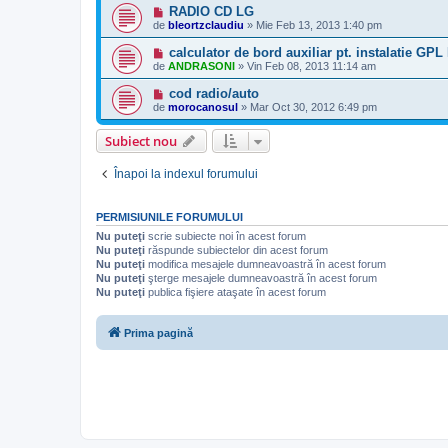
RADIO CD LG
de
bleortzclaudiu
»
Mie Feb 13, 2013 1:40 pm
calculator de bord auxiliar pt. instalatie G
de
ANDRASONI
»
Vin Feb 08, 2013 11:14 am
cod radio/auto
de
morocanosul
»
Mar Oct 30, 2012 6:49 pm
Subiect nou
Înapoi la indexul forumului
PERMISIUNILE FORUMULUI
Nu puteţi
scrie subiecte noi în acest forum
Nu puteţi
răspunde subiectelor din acest forum
Nu puteţi
modifica mesajele dumneavoastră în acest forum
Nu puteţi
şterge mesajele dumneavoastră în acest forum
Nu puteţi
publica fişiere ataşate în acest forum
Prima pagină