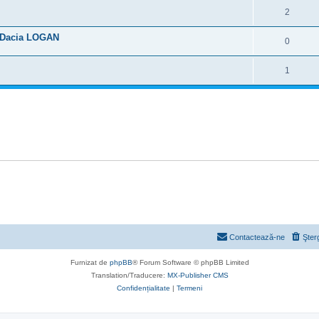
2
PL Dacia LOGAN
0
1
Contactează-ne
Şter
Furnizat de
phpBB
® Forum Software © phpBB Limited
Translation/Traducere:
MX-Publisher CMS
Confidențialitate
|
Termeni