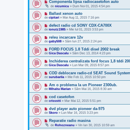
Componenta lipsa radiocasetofon auto
de
nicumicu
»
Dum Noi 01, 2015 4:54 pm
Ballast xenon auto
de
cipitari
»
Mar Aug 11, 2015 7:16 pm
defect radio cd SONY CDX-CA700X
de
ionutz1985
»
Mie Iul 01, 2015 3:53 pm
releu incarcare 12v
de
gaby508
»
Sâm Iun 27, 2015 2:24 pm
FORD FOCUS 1.8 Tddi disel 2002 break
de
Gica Dascalu
»
Sâm Dec 13, 2014 4:23 pm
Inchiderea centralizata ford focus 1,8 tddi 20
de
Gica Dascalu
»
Lun Mar 09, 2015 8:57 pm
COD deblocare radio-cd SEAT Sound Syste
de
surubarila
»
Mie Feb 11, 2015 10:50 pm
Am o problema la un Pioneer 2300ub.
de
Mihaita Marian
»
Sâm Mai 16, 2015 8:30 am
cod casetofon
de
crissstti
»
Mar Mai 12, 2015 5:51 pm
dvd player auto pioneer da-975
de
Skoro
»
Lun Mar 16, 2015 3:23 pm
Reparatie radio masina
de
Rohozneanu
»
Vin Ian 30, 2015 10:59 am