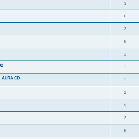
3
0
2
6
2
02
1
m AURA CD
1
2
9
2
6