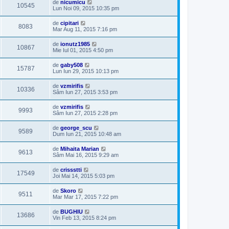
de
nicumicu
10545
Lun Noi 09, 2015 10:35 pm
de
cipitari
8083
Mar Aug 11, 2015 7:16 pm
de
ionutz1985
10867
Mie Iul 01, 2015 4:50 pm
de
gaby508
15787
Lun Iun 29, 2015 10:13 pm
de
vzmirifis
10336
Sâm Iun 27, 2015 3:53 pm
de
vzmirifis
9993
Sâm Iun 27, 2015 2:28 pm
de
george_scu
9589
Dum Iun 21, 2015 10:48 am
de
Mihaita Marian
9613
Sâm Mai 16, 2015 9:29 am
de
crissstti
17549
Joi Mai 14, 2015 5:03 pm
de
Skoro
9511
Mar Mar 17, 2015 7:22 pm
de
BUGHIU
13686
Vin Feb 13, 2015 8:24 pm