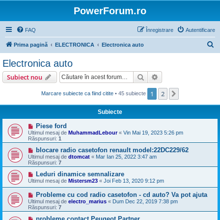
PowerForum.ro
FAQ
Înregistrare
Autentificare
C
Prima pagină
ELECTRONICA
Electronica auto
ă
Electronica auto
u
Căutare
Căutare avansată
Subiect nou
t
a
1
2
Următorul
Marcare subiecte ca fiind citite
• 45 subiecte
r
Subiecte
e
Piese ford
Ultimul mesaj de
MuhammadLebour
«
Vin Mai 19, 2023 5:26 pm
Răspunsuri:
1
blocare radio casetofon renault model:22DC229/62
Ultimul mesaj de
dtomcat
«
Mar Ian 25, 2022 3:47 am
Răspunsuri:
7
Leduri dinamice semnalizare
Ultimul mesaj de
Mistersm23
«
Joi Feb 13, 2020 9:12 pm
Probleme cu cod radio casetofon - cd auto? Va pot ajuta
Ultimul mesaj de
electro_marius
«
Dum Dec 22, 2019 7:38 pm
Răspunsuri:
7
probleme contact Peugeot Partner