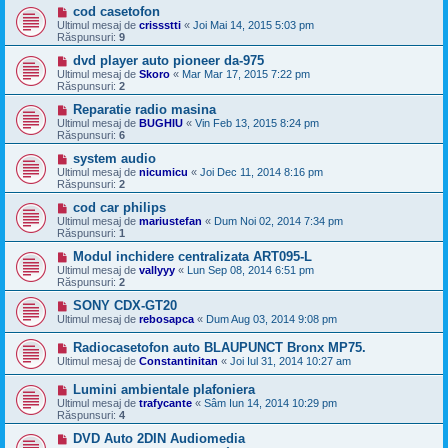
cod casetofon
Ultimul mesaj de
crissstti
«
Joi Mai 14, 2015 5:03 pm
Răspunsuri:
9
dvd player auto pioneer da-975
Ultimul mesaj de
Skoro
«
Mar Mar 17, 2015 7:22 pm
Răspunsuri:
2
Reparatie radio masina
Ultimul mesaj de
BUGHIU
«
Vin Feb 13, 2015 8:24 pm
Răspunsuri:
6
system audio
Ultimul mesaj de
nicumicu
«
Joi Dec 11, 2014 8:16 pm
Răspunsuri:
2
cod car philips
Ultimul mesaj de
mariustefan
«
Dum Noi 02, 2014 7:34 pm
Răspunsuri:
1
Modul inchidere centralizata ART095-L
Ultimul mesaj de
vallyyy
«
Lun Sep 08, 2014 6:51 pm
Răspunsuri:
2
SONY CDX-GT20
Ultimul mesaj de
rebosapca
«
Dum Aug 03, 2014 9:08 pm
Radiocasetofon auto BLAUPUNCT Bronx MP75.
Ultimul mesaj de
Constantinitan
«
Joi Iul 31, 2014 10:27 am
Lumini ambientale plafoniera
Ultimul mesaj de
trafycante
«
Sâm Iun 14, 2014 10:29 pm
Răspunsuri:
4
DVD Auto 2DIN Audiomedia