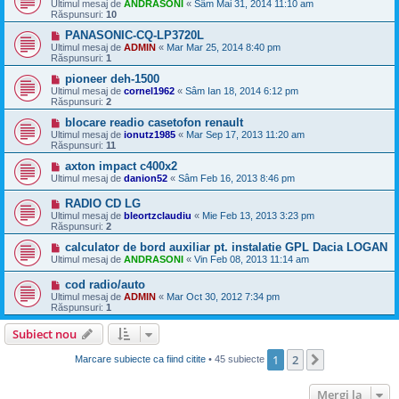
Ultimul mesaj de
ANDRASONI
«
Sâm Mai 31, 2014 11:10 am
Răspunsuri:
10
PANASONIC-CQ-LP3720L
Ultimul mesaj de
ADMIN
«
Mar Mar 25, 2014 8:40 pm
Răspunsuri:
1
pioneer deh-1500
Ultimul mesaj de
cornel1962
«
Sâm Ian 18, 2014 6:12 pm
Răspunsuri:
2
blocare readio casetofon renault
Ultimul mesaj de
ionutz1985
«
Mar Sep 17, 2013 11:20 am
Răspunsuri:
11
axton impact c400x2
Ultimul mesaj de
danion52
«
Sâm Feb 16, 2013 8:46 pm
RADIO CD LG
Ultimul mesaj de
bleortzclaudiu
«
Mie Feb 13, 2013 3:23 pm
Răspunsuri:
2
calculator de bord auxiliar pt. instalatie GPL Dacia LOGAN
Ultimul mesaj de
ANDRASONI
«
Vin Feb 08, 2013 11:14 am
cod radio/auto
Ultimul mesaj de
ADMIN
«
Mar Oct 30, 2012 7:34 pm
Răspunsuri:
1
Subiect nou
1
2
Următorul
Marcare subiecte ca fiind citite
• 45 subiecte
Mergi la