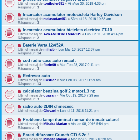
Ultimul mesaj de
toniboier691
«
Vin Aug 30, 2019 4:33 pm
Răspunsuri:
3
Incarcator acumulator motocicleta Harley Davidson
Ultimul mesaj de
radustefan651
«
Sâm Iul 13, 2019 10:58 am
Răspunsuri:
3
Incarcator acumulator bicicleta electrica ZT-10
Ultimul mesaj de
AVRAM DORU MARIUS
«
Lun Iun 11, 2018 4:14 pm
Răspunsuri:
2
Baterie Varta 12v/52A
Ultimul mesaj de
mihaib
«
Lun Mar 13, 2017 12:37 pm
Răspunsuri:
14
cod radio-cass auto renault
Ultimul mesaj de
florin09
«
Mar Feb 28, 2017 9:11 am
Răspunsuri:
3
Redresor auto
Ultimul mesaj de
Costi27
«
Mie Feb 08, 2017 11:59 am
Răspunsuri:
13
calculator benzina golf 2 motor1.3 nz
Ultimul mesaj de
quasarr
«
Mie Oct 19, 2016 7:29 am
Răspunsuri:
3
radio auto 2DIN chinezesc
Ultimul mesaj de
Giovani
«
Lun Iul 11, 2016 11:21 pm
Probleme lampi iluminat numar de inmatriculare!
Ultimul mesaj de
Mihaita Marian
«
Vin Ian 08, 2016 5:54 pm
Răspunsuri:
4
Pareri difuzoare Crunch GTi 6.2c !
Ultimul mesaj de
Mihaita Marian
«
Mar Ian 05, 2016 10:20 am