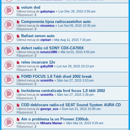
volum dvd
Ultimul mesaj de
gabytapu
«
Lun Dec 28, 2015 2:50 pm
Răspunsuri:
2
Componenta lipsa radiocasetofon auto
Ultimul mesaj de
nicumicu
«
Lun Noi 09, 2015 10:35 pm
Răspunsuri:
3
Ballast xenon auto
Ultimul mesaj de
cipitari
«
Mar Aug 11, 2015 7:16 pm
defect radio cd SONY CDX-CA700X
Ultimul mesaj de
ionutz1985
«
Mie Iul 01, 2015 4:50 pm
Răspunsuri:
2
releu incarcare 12v
Ultimul mesaj de
gaby508
«
Lun Iun 29, 2015 10:13 pm
Răspunsuri:
6
FORD FOCUS 1.8 Tddi disel 2002 break
Ultimul mesaj de
vzmirifis
«
Sâm Iun 27, 2015 3:53 pm
Răspunsuri:
2
Inchiderea centralizata ford focus 1,8 tddi 2002
Ultimul mesaj de
vzmirifis
«
Sâm Iun 27, 2015 2:28 pm
Răspunsuri:
1
COD deblocare radio-cd SEAT Sound System AURA CD
Ultimul mesaj de
george_scu
«
Dum Iun 21, 2015 10:48 am
Răspunsuri:
1
Am o problema la un Pioneer 2300ub.
Ultimul mesaj de
Mihaita Marian
«
Sâm Mai 16, 2015 9:29 am
Răspunsuri:
2