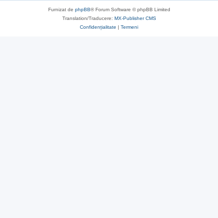
Furnizat de
phpBB
® Forum Software © phpBB Limited
Translation/Traducere:
MX-Publisher CMS
Confidențialitate
|
Termeni