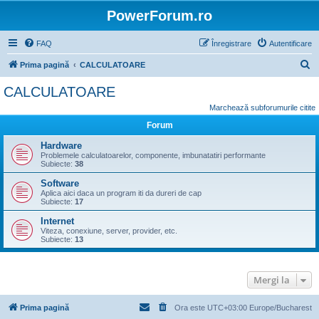
PowerForum.ro
FAQ
Înregistrare
Autentificare
C
Prima pagină
CALCULATOARE
ă
CALCULATOARE
u
Marchează subforumurile citite
t
Forum
a
Hardware
r
Problemele calculatoarelor, componente, imbunatatiri performante
Subiecte:
38
e
Software
Aplica aici daca un program iti da dureri de cap
Subiecte:
17
Internet
Viteza, conexiune, server, provider, etc.
Subiecte:
13
Mergi la
Prima pagină
Ora este UTC+03:00 Europe/Bucharest