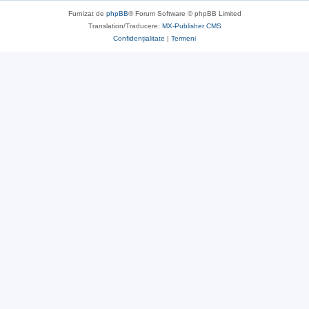
Furnizat de
phpBB
® Forum Software © phpBB Limited
Translation/Traducere:
MX-Publisher CMS
Confidențialitate
|
Termeni