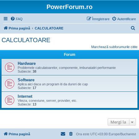
PowerForum.ro
FAQ
Înregistrare
Autentificare
C
Prima pagină
CALCULATOARE
ă
CALCULATOARE
u
Marchează subforumurile citite
t
Forum
a
Hardware
r
Problemele calculatoarelor, componente, imbunatatiri performante
Subiecte:
38
e
Software
Aplica aici daca un program iti da dureri de cap
Subiecte:
17
Internet
Viteza, conexiune, server, provider, etc.
Subiecte:
13
Mergi la
Prima pagină
Ora este UTC+03:00 Europe/Bucharest