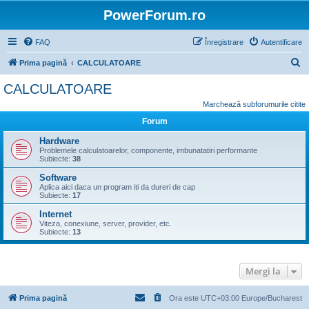
PowerForum.ro
FAQ
Înregistrare
Autentificare
C
Prima pagină
CALCULATOARE
ă
CALCULATOARE
u
Marchează subforumurile citite
t
Forum
a
Hardware
r
Problemele calculatoarelor, componente, imbunatatiri performante
Subiecte:
38
e
Software
Aplica aici daca un program iti da dureri de cap
Subiecte:
17
Internet
Viteza, conexiune, server, provider, etc.
Subiecte:
13
Mergi la
Prima pagină
Ora este UTC+03:00 Europe/Bucharest