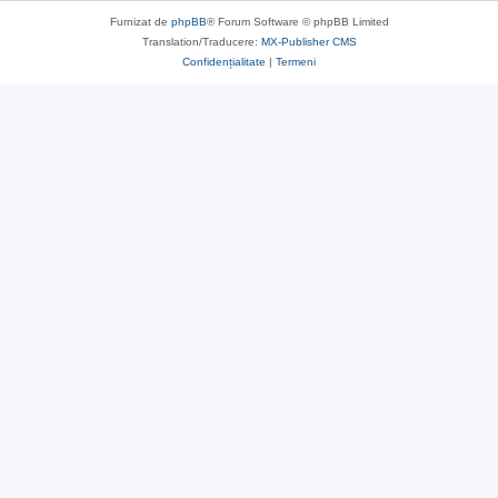
Furnizat de
phpBB
® Forum Software © phpBB Limited
Translation/Traducere:
MX-Publisher CMS
Confidențialitate
|
Termeni