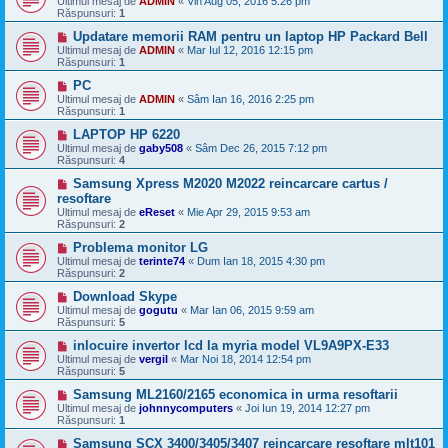
Ultimul mesaj de
ADMIN
«
Vin Aug 05, 2016 5:26 pm
Răspunsuri:
1
Updatare memorii RAM pentru un laptop HP Packard Bell
Ultimul mesaj de
ADMIN
«
Mar Iul 12, 2016 12:15 pm
Răspunsuri:
1
PC
Ultimul mesaj de
ADMIN
«
Sâm Ian 16, 2016 2:25 pm
Răspunsuri:
1
LAPTOP HP 6220
Ultimul mesaj de
gaby508
«
Sâm Dec 26, 2015 7:12 pm
Răspunsuri:
4
Samsung Xpress M2020 M2022 reincarcare cartus /
resoftare
Ultimul mesaj de
eReset
«
Mie Apr 29, 2015 9:53 am
Răspunsuri:
2
Problema monitor LG
Ultimul mesaj de
terinte74
«
Dum Ian 18, 2015 4:30 pm
Răspunsuri:
2
Download Skype
Ultimul mesaj de
gogutu
«
Mar Ian 06, 2015 9:59 am
Răspunsuri:
5
inlocuire invertor lcd la myria model VL9A9PX-E33
Ultimul mesaj de
vergil
«
Mar Noi 18, 2014 12:54 pm
Răspunsuri:
5
Samsung ML2160/2165 economica in urma resoftarii
Ultimul mesaj de
johnnycomputers
«
Joi Iun 19, 2014 12:27 pm
Răspunsuri:
1
Samsung SCX 3400/3405/3407 reincarcare resoftare mlt101