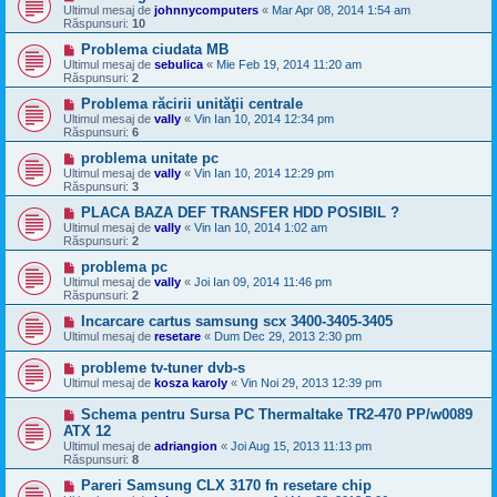
Ultimul mesaj de
johnnycomputers
«
Mar Apr 08, 2014 1:54 am
Răspunsuri:
10
Problema ciudata MB
Ultimul mesaj de
sebulica
«
Mie Feb 19, 2014 11:20 am
Răspunsuri:
2
Problema răcirii unităţii centrale
Ultimul mesaj de
vally
«
Vin Ian 10, 2014 12:34 pm
Răspunsuri:
6
problema unitate pc
Ultimul mesaj de
vally
«
Vin Ian 10, 2014 12:29 pm
Răspunsuri:
3
PLACA BAZA DEF TRANSFER HDD POSIBIL ?
Ultimul mesaj de
vally
«
Vin Ian 10, 2014 1:02 am
Răspunsuri:
2
problema pc
Ultimul mesaj de
vally
«
Joi Ian 09, 2014 11:46 pm
Răspunsuri:
2
Incarcare cartus samsung scx 3400-3405-3405
Ultimul mesaj de
resetare
«
Dum Dec 29, 2013 2:30 pm
probleme tv-tuner dvb-s
Ultimul mesaj de
kosza karoly
«
Vin Noi 29, 2013 12:39 pm
Schema pentru Sursa PC Thermaltake TR2-470 PP/w0089
ATX 12
Ultimul mesaj de
adriangion
«
Joi Aug 15, 2013 11:13 pm
Răspunsuri:
8
Pareri Samsung CLX 3170 fn resetare chip