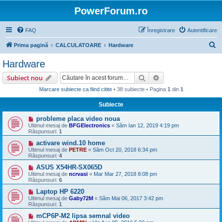
PowerForum.ro
FAQ
Înregistrare
Autentificare
C
Prima pagină
CALCULATOARE
Hardware
ă
Hardware
u
Căutare
Căutare avansată
Subiect nou
t
Marcare subiecte ca fiind citite
• 38 subiecte • Pagina
1
din
1
a
Subiecte
r
e
probleme placa video noua
Ultimul mesaj de
BFGElectronics
«
Sâm Ian 12, 2019 4:19 pm
Răspunsuri:
1
activare wind.10 home
Ultimul mesaj de
PETRE
«
Sâm Oct 20, 2018 6:34 pm
Răspunsuri:
4
ASUS X54HR-SX065D
Ultimul mesaj de
ncrvasi
«
Mar Mar 27, 2018 8:08 pm
Răspunsuri:
6
Laptop HP 6220
Ultimul mesaj de
Gaby72M
«
Sâm Mai 06, 2017 3:42 pm
Răspunsuri:
1
mCP6P-M2 lipsa semnal video