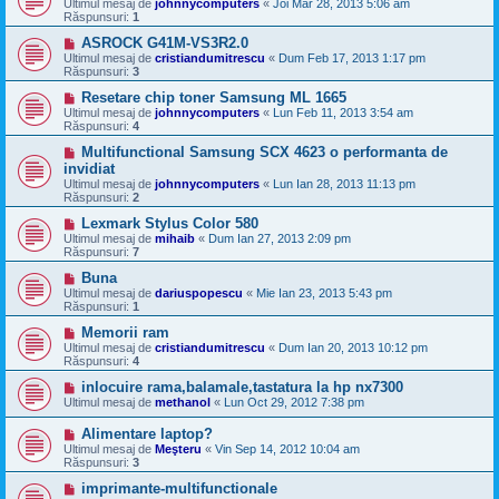
Ultimul mesaj de
johnnycomputers
«
Joi Mar 28, 2013 5:06 am
Răspunsuri:
1
ASROCK G41M-VS3R2.0
Ultimul mesaj de
cristiandumitrescu
«
Dum Feb 17, 2013 1:17 pm
Răspunsuri:
3
Resetare chip toner Samsung ML 1665
Ultimul mesaj de
johnnycomputers
«
Lun Feb 11, 2013 3:54 am
Răspunsuri:
4
Multifunctional Samsung SCX 4623 o performanta de
invidiat
Ultimul mesaj de
johnnycomputers
«
Lun Ian 28, 2013 11:13 pm
Răspunsuri:
2
Lexmark Stylus Color 580
Ultimul mesaj de
mihaib
«
Dum Ian 27, 2013 2:09 pm
Răspunsuri:
7
Buna
Ultimul mesaj de
dariuspopescu
«
Mie Ian 23, 2013 5:43 pm
Răspunsuri:
1
Memorii ram
Ultimul mesaj de
cristiandumitrescu
«
Dum Ian 20, 2013 10:12 pm
Răspunsuri:
4
inlocuire rama,balamale,tastatura la hp nx7300
Ultimul mesaj de
methanol
«
Lun Oct 29, 2012 7:38 pm
Alimentare laptop?
Ultimul mesaj de
Meşteru
«
Vin Sep 14, 2012 10:04 am
Răspunsuri:
3
imprimante-multifunctionale