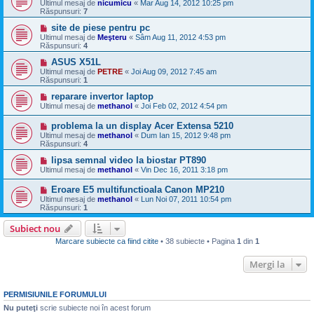
Ultimul mesaj de
nicumicu
«
Mar Aug 14, 2012 10:25 pm
Răspunsuri:
7
site de piese pentru pc
Ultimul mesaj de
Meşteru
«
Sâm Aug 11, 2012 4:53 pm
Răspunsuri:
4
ASUS X51L
Ultimul mesaj de
PETRE
«
Joi Aug 09, 2012 7:45 am
Răspunsuri:
1
reparare invertor laptop
Ultimul mesaj de
methanol
«
Joi Feb 02, 2012 4:54 pm
problema la un display Acer Extensa 5210
Ultimul mesaj de
methanol
«
Dum Ian 15, 2012 9:48 pm
Răspunsuri:
4
lipsa semnal video la biostar PT890
Ultimul mesaj de
methanol
«
Vin Dec 16, 2011 3:18 pm
Eroare E5 multifunctioala Canon MP210
Ultimul mesaj de
methanol
«
Lun Noi 07, 2011 10:54 pm
Răspunsuri:
1
Subiect nou
Marcare subiecte ca fiind citite
• 38 subiecte • Pagina
1
din
1
Mergi la
PERMISIUNILE FORUMULUI
Nu puteţi
scrie subiecte noi în acest forum