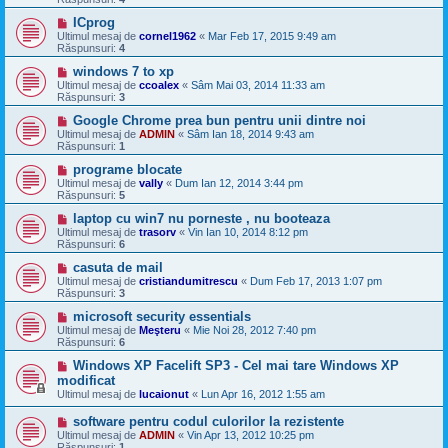
ICprog
Ultimul mesaj de
cornel1962
«
Mar Feb 17, 2015 9:49 am
Răspunsuri:
4
windows 7 to xp
Ultimul mesaj de
ccoalex
«
Sâm Mai 03, 2014 11:33 am
Răspunsuri:
3
Google Chrome prea bun pentru unii dintre noi
Ultimul mesaj de
ADMIN
«
Sâm Ian 18, 2014 9:43 am
Răspunsuri:
1
programe blocate
Ultimul mesaj de
vally
«
Dum Ian 12, 2014 3:44 pm
Răspunsuri:
5
laptop cu win7 nu porneste , nu booteaza
Ultimul mesaj de
trasorv
«
Vin Ian 10, 2014 8:12 pm
Răspunsuri:
6
casuta de mail
Ultimul mesaj de
cristiandumitrescu
«
Dum Feb 17, 2013 1:07 pm
Răspunsuri:
3
microsoft security essentials
Ultimul mesaj de
Meşteru
«
Mie Noi 28, 2012 7:40 pm
Răspunsuri:
6
Windows XP Facelift SP3 - Cel mai tare Windows XP
modificat
Ultimul mesaj de
lucaionut
«
Lun Apr 16, 2012 1:55 am
software pentru codul culorilor la rezistente
Ultimul mesaj de
ADMIN
«
Vin Apr 13, 2012 10:25 pm
Răspunsuri:
1