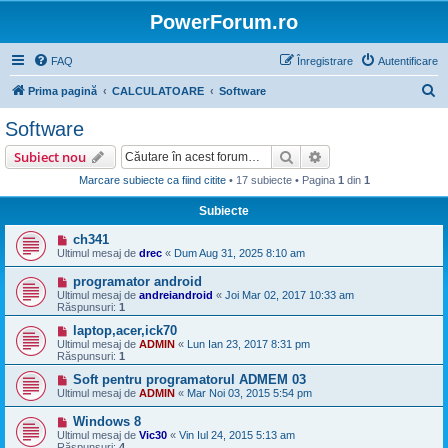
PowerForum.ro
FAQ
Înregistrare
Autentificare
C
Prima pagină
CALCULATOARE
Software
ă
Software
u
Căutare
Căutare avansată
Subiect nou
t
Marcare subiecte ca fiind citite
• 17 subiecte • Pagina
1
din
1
a
Subiecte
r
e
ch341
Ultimul mesaj de
drec
«
Dum Aug 31, 2025 8:10 am
programator android
Ultimul mesaj de
andreiandroid
«
Joi Mar 02, 2017 10:33 am
Răspunsuri:
1
laptop,acer,ick70
Ultimul mesaj de
ADMIN
«
Lun Ian 23, 2017 8:31 pm
Răspunsuri:
1
Soft pentru programatorul ADMEM 03
Ultimul mesaj de
ADMIN
«
Mar Noi 03, 2015 5:54 pm
Windows 8
Ultimul mesaj de
Vic30
«
Vin Iul 24, 2015 5:13 am
Răspunsuri:
4