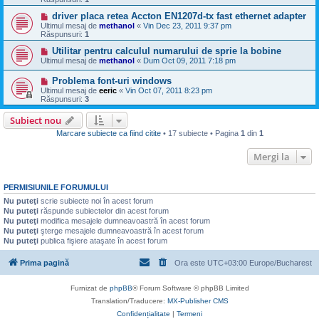
driver placa retea Accton EN1207d-tx fast ethernet adapter
Ultimul mesaj de
methanol
«
Vin Dec 23, 2011 9:37 pm
Răspunsuri:
1
Utilitar pentru calculul numarului de sprie la bobine
Ultimul mesaj de
methanol
«
Dum Oct 09, 2011 7:18 pm
Problema font-uri windows
Ultimul mesaj de
eeric
«
Vin Oct 07, 2011 8:23 pm
Răspunsuri:
3
Subiect nou
Marcare subiecte ca fiind citite
• 17 subiecte • Pagina
1
din
1
Mergi la
PERMISIUNILE FORUMULUI
Nu puteţi
scrie subiecte noi în acest forum
Nu puteţi
răspunde subiectelor din acest forum
Nu puteţi
modifica mesajele dumneavoastră în acest forum
Nu puteţi
şterge mesajele dumneavoastră în acest forum
Nu puteţi
publica fişiere ataşate în acest forum
Prima pagină
Ora este UTC+03:00 Europe/Bucharest
Furnizat de
phpBB
® Forum Software © phpBB Limited
Translation/Traducere:
MX-Publisher CMS
Confidențialitate
|
Termeni