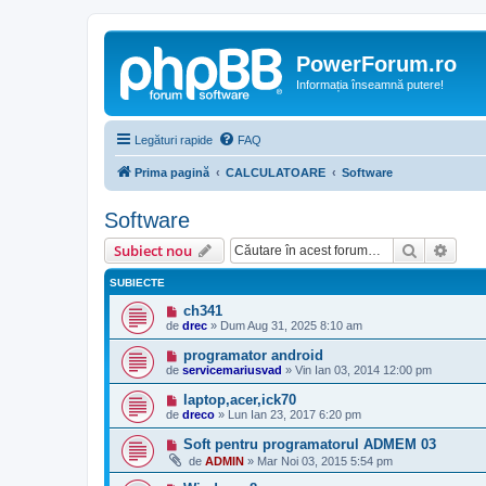
PowerForum.ro
Informația înseamnă putere!
Legături rapide
FAQ
Prima pagină
CALCULATOARE
Software
Software
Căutare
Căut
Subiect nou
SUBIECTE
ch341
de
drec
»
Dum Aug 31, 2025 8:10 am
programator android
de
servicemariusvad
»
Vin Ian 03, 2014 12:00 pm
laptop,acer,ick70
de
dreco
»
Lun Ian 23, 2017 6:20 pm
Soft pentru programatorul ADMEM 03
de
ADMIN
»
Mar Noi 03, 2015 5:54 pm