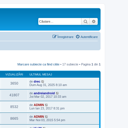
Căutare
Căutare avansată
Înregistrare
Autentificare
Marcare subiecte ca fiind citite
• 17 subiecte • Pagina
1
din
1
VIZUALIZĂRI
ULTIMUL MESAJ
de
drec
3650
Dum Aug 31, 2025 8:10 am
de
andreiandroid
41807
Joi Mar 02, 2017 10:33 am
de
ADMIN
8532
Lun Ian 23, 2017 8:31 pm
de
ADMIN
8665
Mar Noi 03, 2015 5:54 pm