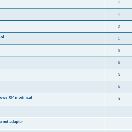
4
4
3
noi
1
5
6
3
6
dows XP modificat
0
1
ernet adapter
1