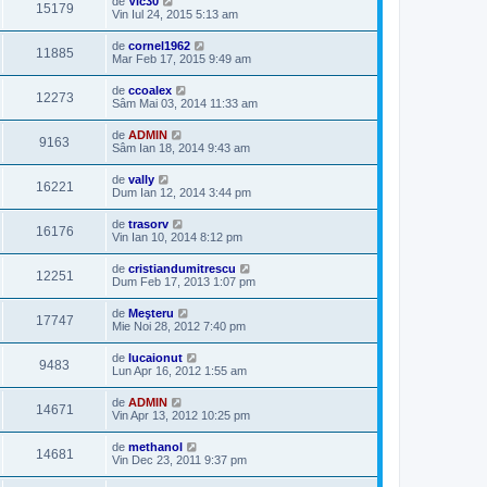
de
Vic30
15179
Vin Iul 24, 2015 5:13 am
de
cornel1962
11885
Mar Feb 17, 2015 9:49 am
de
ccoalex
12273
Sâm Mai 03, 2014 11:33 am
de
ADMIN
9163
Sâm Ian 18, 2014 9:43 am
de
vally
16221
Dum Ian 12, 2014 3:44 pm
de
trasorv
16176
Vin Ian 10, 2014 8:12 pm
de
cristiandumitrescu
12251
Dum Feb 17, 2013 1:07 pm
de
Meşteru
17747
Mie Noi 28, 2012 7:40 pm
de
lucaionut
9483
Lun Apr 16, 2012 1:55 am
de
ADMIN
14671
Vin Apr 13, 2012 10:25 pm
de
methanol
14681
Vin Dec 23, 2011 9:37 pm