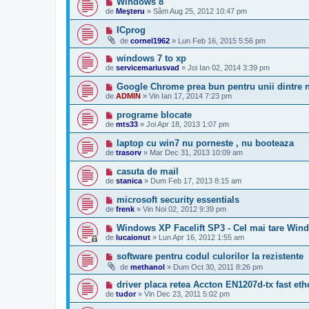
Windows 8
de
Meşteru
»
Sâm Aug 25, 2012 10:47 pm
ICprog
de
cornel1962
»
Lun Feb 16, 2015 5:56 pm
windows 7 to xp
de
servicemariusvad
»
Joi Ian 02, 2014 3:39 pm
Google Chrome prea bun pentru unii dintre 
de
ADMIN
»
Vin Ian 17, 2014 7:23 pm
programe blocate
de
mts33
»
Joi Apr 18, 2013 1:07 pm
laptop cu win7 nu porneste , nu booteaza
de
trasorv
»
Mar Dec 31, 2013 10:09 am
casuta de mail
de
stanica
»
Dum Feb 17, 2013 8:15 am
microsoft security essentials
de
frenk
»
Vin Noi 02, 2012 9:39 pm
Windows XP Facelift SP3 - Cel mai tare Win
de
lucaionut
»
Lun Apr 16, 2012 1:55 am
software pentru codul culorilor la rezistente
de
methanol
»
Dum Oct 30, 2011 8:26 pm
driver placa retea Accton EN1207d-tx fast eth
de
tudor
»
Vin Dec 23, 2011 5:02 pm