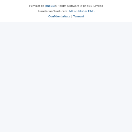
Furnizat de
phpBB
® Forum Software © phpBB Limited
Translation/Traducere:
MX-Publisher CMS
Confidențialitate
|
Termeni