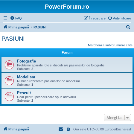
PowerForum.ro
FAQ
Înregistrare
Autentificare
C
Prima pagină
PASIUNI
ă
PASIUNI
u
Marchează subforumurile citite
t
Forum
a
Fotografie
r
Probleme aparate foto si discutii ale pasionatilor de fotografie
Subiecte:
2
e
Modelism
Rubrica rezervata pasionatilor de modelism
Subiecte:
1
Pescuit
Doar pentru pescarii care spun adevarul
Subiecte:
2
Mergi la
Prima pagină
Ora este UTC+03:00 Europe/Bucharest