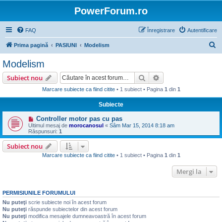
PowerForum.ro
FAQ
Înregistrare
Autentificare
C
Prima pagină
PASIUNI
Modelism
ă
Modelism
u
Căutare
Căutare avansată
Subiect nou
t
Marcare subiecte ca fiind citite
• 1 subiect • Pagina
1
din
1
a
Subiecte
r
e
Controller motor pas cu pas
Ultimul mesaj de
morocanosul
«
Sâm Mar 15, 2014 8:18 am
Răspunsuri:
1
Subiect nou
Marcare subiecte ca fiind citite
• 1 subiect • Pagina
1
din
1
Mergi la
PERMISIUNILE FORUMULUI
Nu puteţi
scrie subiecte noi în acest forum
Nu puteţi
răspunde subiectelor din acest forum
Nu puteţi
modifica mesajele dumneavoastră în acest forum