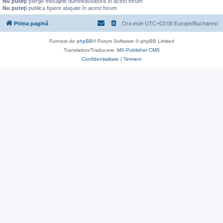
Nu puteţi
şterge mesajele dumneavoastră în acest forum
Nu puteţi
publica fişiere ataşate în acest forum
Prima pagină
Ora este UTC+03:00 Europe/Bucharest
Furnizat de
phpBB
® Forum Software © phpBB Limited
Translation/Traducere:
MX-Publisher CMS
Confidențialitate
|
Termeni