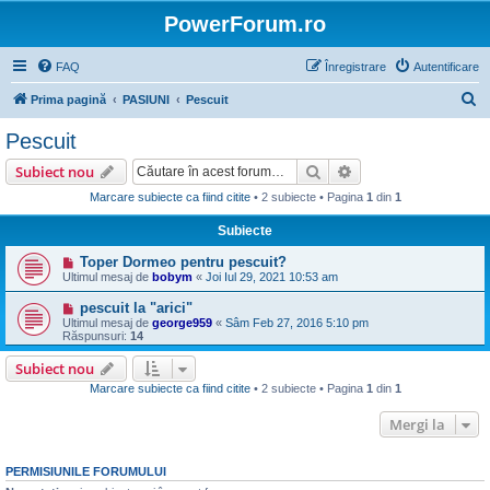
PowerForum.ro
FAQ
Înregistrare
Autentificare
C
Prima pagină
PASIUNI
Pescuit
ă
Pescuit
u
Căutare
Căutare avansată
Subiect nou
t
Marcare subiecte ca fiind citite
• 2 subiecte • Pagina
1
din
1
a
Subiecte
r
e
Toper Dormeo pentru pescuit?
Ultimul mesaj de
bobym
«
Joi Iul 29, 2021 10:53 am
pescuit la "arici"
Ultimul mesaj de
george959
«
Sâm Feb 27, 2016 5:10 pm
Răspunsuri:
14
Subiect nou
Marcare subiecte ca fiind citite
• 2 subiecte • Pagina
1
din
1
Mergi la
PERMISIUNILE FORUMULUI