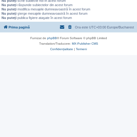
Nu puteţi
scrie subiecte noi în acest forum
Nu puteţi
răspunde subiectelor din acest forum
Nu puteţi
modifica mesajele dumneavoastră în acest forum
Nu puteţi
şterge mesajele dumneavoastră în acest forum
Nu puteţi
publica fişiere ataşate în acest forum
Prima pagină
Ora este UTC+03:00 Europe/Bucharest
Furnizat de
phpBB
® Forum Software © phpBB Limited
Translation/Traducere:
MX-Publisher CMS
Confidențialitate
|
Termeni