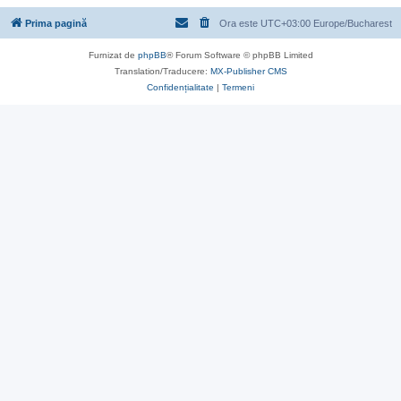
Prima pagină
Ora este UTC+03:00 Europe/Bucharest
Furnizat de
phpBB
® Forum Software © phpBB Limited
Translation/Traducere:
MX-Publisher CMS
Confidențialitate
|
Termeni