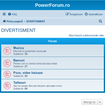
PowerForum.ro
FAQ
Înregistrare
Autentificare
C
Prima pagină
DIVERTISMENT
ă
DIVERTISMENT
u
Marchează subforumurile citite
t
Forum
a
Muzica
r
Discutii si preferinte muzicale
Subiecte:
33
e
Bancuri
Pentru cei cu simtul umorului dezvoltat
Subiecte:
27
Poze, video haioase
Subiecte:
20
Taifasuri
Aici se poate discuta despre aproape orice.
Subiecte:
84
Mergi la