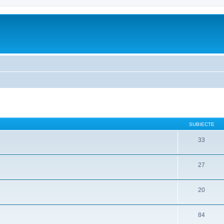
SUBIECTE
33
27
20
84