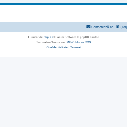
Contactează-ne
Şter
Furnizat de
phpBB
® Forum Software © phpBB Limited
Translation/Traducere:
MX-Publisher CMS
Confidențialitate
|
Termeni