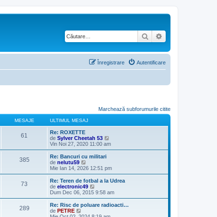
Căutare
Căutare avansată
Înregistrare
Autentificare
Marchează subforumurile citite
MESAJE
ULTIMUL MESAJ
Re: ROXETTE
61
V
de
Sylver Cheetah 53
e
Vin Noi 27, 2020 11:00 am
z
i
Re: Bancuri cu militari
385
u
V
de
nelutu59
l
e
Mie Ian 14, 2026 12:51 pm
t
z
i
i
Re: Teren de fotbal a la Udrea
73
m
u
V
de
electronic49
u
l
e
Dum Dec 06, 2015 9:58 am
l
t
z
m
i
i
Re: Risc de poluare radioacti…
e
289
m
u
V
de
PETRE
s
u
l
e
Mie Oct 02, 2024 8:19 am