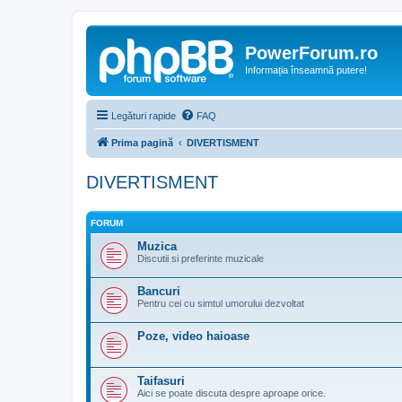
PowerForum.ro
Informația înseamnă putere!
Legături rapide
FAQ
Prima pagină
DIVERTISMENT
DIVERTISMENT
FORUM
Muzica
Discutii si preferinte muzicale
Bancuri
Pentru cei cu simtul umorului dezvoltat
Poze, video haioase
Taifasuri
Aici se poate discuta despre aproape orice.