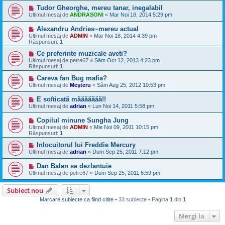
Tudor Gheorghe, mereu tanar, inegalabil
Ultimul mesaj de
ANDRASONI
«
Mar Noi 18, 2014 5:29 pm
Alexandru Andries~mereu actual
Ultimul mesaj de
ADMIN
«
Mar Noi 18, 2014 4:39 pm
Răspunsuri:
1
Ce preferinte muzicale aveti?
Ultimul mesaj de
petre67
«
Sâm Oct 12, 2013 4:23 pm
Răspunsuri:
1
Careva fan Bug mafia?
Ultimul mesaj de
Meşteru
«
Sâm Aug 25, 2012 10:53 pm
E softicată măăăăăăă!!
Ultimul mesaj de
adrian
«
Lun Noi 14, 2011 5:58 pm
Copilul minune Sungha Jung
Ultimul mesaj de
ADMIN
«
Mie Noi 09, 2011 10:15 pm
Răspunsuri:
1
Inlocuitorul lui Freddie Mercury
Ultimul mesaj de
adrian
«
Dum Sep 25, 2011 7:12 pm
Dan Balan se dezlantuie
Ultimul mesaj de
petre67
«
Dum Sep 25, 2011 6:59 pm
Subiect nou
Marcare subiecte ca fiind citite
• 33 subiecte • Pagina
1
din
1
Mergi la