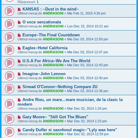
Răspunsuri:
1
KANSAS : ~Dust in the wind~
Ultimul mesaj de
ANDRASONI
«
Mie Feb 11, 2015 4:26 pm
O voce senzationala
Ultimul mesaj de
ANDRASONI
«
Lun Dec 15, 2014 10:21 am
Europe~The Final Countdown
Ultimul mesaj de
ANDRASONI
«
Mie Dec 03, 2014 12:50 pm
Eagles~Hotel California
Ultimul mesaj de
ANDRASONI
«
Mie Dec 03, 2014 12:47 pm
U.S.A For Africa~We Are The World
Ultimul mesaj de
ANDRASONI
«
Mie Dec 03, 2014 12:43 pm
Imagine~John Lennon
Ultimul mesaj de
ANDRASONI
«
Mie Dec 03, 2014 12:40 pm
Sinead O'Connor~Nothing Compare 2U
Ultimul mesaj de
ANDRASONI
«
Mie Dec 03, 2014 12:36 pm
Andre Rieu, un mare...mare muzician, de la clasic la
modern
Ultimul mesaj de
ANDRASONI
«
Mar Dec 02, 2014 1:34 pm
Gary Moore~ "Still Got The Blues"
Ultimul mesaj de
ANDRASONI
«
Mar Dec 02, 2014 1:23 pm
Candy Dulfer si saxofonul magic~"Lyly was here"
Ultimul mesaj de
ANDRASONI
«
Mar Dec 02, 2014 12:59 pm