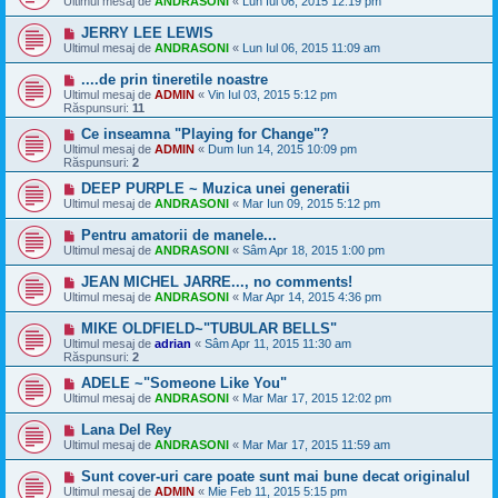
Ultimul mesaj de
ANDRASONI
«
Lun Iul 06, 2015 12:19 pm
JERRY LEE LEWIS
Ultimul mesaj de
ANDRASONI
«
Lun Iul 06, 2015 11:09 am
....de prin tineretile noastre
Ultimul mesaj de
ADMIN
«
Vin Iul 03, 2015 5:12 pm
Răspunsuri:
11
Ce inseamna "Playing for Change"?
Ultimul mesaj de
ADMIN
«
Dum Iun 14, 2015 10:09 pm
Răspunsuri:
2
DEEP PURPLE ~ Muzica unei generatii
Ultimul mesaj de
ANDRASONI
«
Mar Iun 09, 2015 5:12 pm
Pentru amatorii de manele...
Ultimul mesaj de
ANDRASONI
«
Sâm Apr 18, 2015 1:00 pm
JEAN MICHEL JARRE..., no comments!
Ultimul mesaj de
ANDRASONI
«
Mar Apr 14, 2015 4:36 pm
MIKE OLDFIELD~"TUBULAR BELLS"
Ultimul mesaj de
adrian
«
Sâm Apr 11, 2015 11:30 am
Răspunsuri:
2
ADELE ~"Someone Like You"
Ultimul mesaj de
ANDRASONI
«
Mar Mar 17, 2015 12:02 pm
Lana Del Rey
Ultimul mesaj de
ANDRASONI
«
Mar Mar 17, 2015 11:59 am
Sunt cover-uri care poate sunt mai bune decat originalul
Ultimul mesaj de
ADMIN
«
Mie Feb 11, 2015 5:15 pm