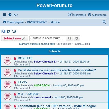
PowerForum.ro
FAQ
Înregistrare
Autentificare
C
Prima pagină
DIVERTISMENT
Muzica
ă
Muzica
u
Căutare
Căutare avansată
Subiect nou
t
Marcare subiecte ca fiind citite
• 33 subiecte • Pagina
1
din
1
a
Subiecte
r
e
ROXETTE
Ultimul mesaj de
Sylver Cheetah 53
«
Vin Noi 27, 2020 11:00 am
Răspunsuri:
1
Ce fel de muzica mai asculta electronistii in atelier?
Ultimul mesaj de
Sylver Cheetah 53
«
Vin Noi 27, 2020 10:59 am
Răspunsuri:
5
ELVIS
Ultimul mesaj de
ANDRASONI
«
Lun Aug 03, 2015 6:40 pm
Răspunsuri:
2
M.J ~"JACKO"
Ultimul mesaj de
morocanosul
«
Lun Iul 06, 2015 5:49 pm
Răspunsuri:
1
Locomotion (Original 1987 Version) - Kylie Minogue