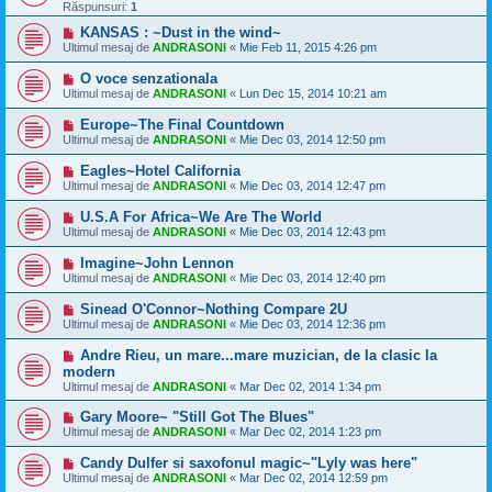
Răspunsuri:
1
KANSAS : ~Dust in the wind~
Ultimul mesaj de
ANDRASONI
«
Mie Feb 11, 2015 4:26 pm
O voce senzationala
Ultimul mesaj de
ANDRASONI
«
Lun Dec 15, 2014 10:21 am
Europe~The Final Countdown
Ultimul mesaj de
ANDRASONI
«
Mie Dec 03, 2014 12:50 pm
Eagles~Hotel California
Ultimul mesaj de
ANDRASONI
«
Mie Dec 03, 2014 12:47 pm
U.S.A For Africa~We Are The World
Ultimul mesaj de
ANDRASONI
«
Mie Dec 03, 2014 12:43 pm
Imagine~John Lennon
Ultimul mesaj de
ANDRASONI
«
Mie Dec 03, 2014 12:40 pm
Sinead O'Connor~Nothing Compare 2U
Ultimul mesaj de
ANDRASONI
«
Mie Dec 03, 2014 12:36 pm
Andre Rieu, un mare...mare muzician, de la clasic la
modern
Ultimul mesaj de
ANDRASONI
«
Mar Dec 02, 2014 1:34 pm
Gary Moore~ "Still Got The Blues"
Ultimul mesaj de
ANDRASONI
«
Mar Dec 02, 2014 1:23 pm
Candy Dulfer si saxofonul magic~"Lyly was here"
Ultimul mesaj de
ANDRASONI
«
Mar Dec 02, 2014 12:59 pm