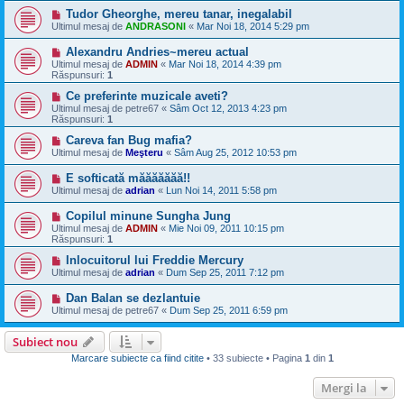
Tudor Gheorghe, mereu tanar, inegalabil
Ultimul mesaj de
ANDRASONI
«
Mar Noi 18, 2014 5:29 pm
Alexandru Andries~mereu actual
Ultimul mesaj de
ADMIN
«
Mar Noi 18, 2014 4:39 pm
Răspunsuri:
1
Ce preferinte muzicale aveti?
Ultimul mesaj de
petre67
«
Sâm Oct 12, 2013 4:23 pm
Răspunsuri:
1
Careva fan Bug mafia?
Ultimul mesaj de
Meşteru
«
Sâm Aug 25, 2012 10:53 pm
E softicată măăăăăăă!!
Ultimul mesaj de
adrian
«
Lun Noi 14, 2011 5:58 pm
Copilul minune Sungha Jung
Ultimul mesaj de
ADMIN
«
Mie Noi 09, 2011 10:15 pm
Răspunsuri:
1
Inlocuitorul lui Freddie Mercury
Ultimul mesaj de
adrian
«
Dum Sep 25, 2011 7:12 pm
Dan Balan se dezlantuie
Ultimul mesaj de
petre67
«
Dum Sep 25, 2011 6:59 pm
Subiect nou
Marcare subiecte ca fiind citite
• 33 subiecte • Pagina
1
din
1
Mergi la