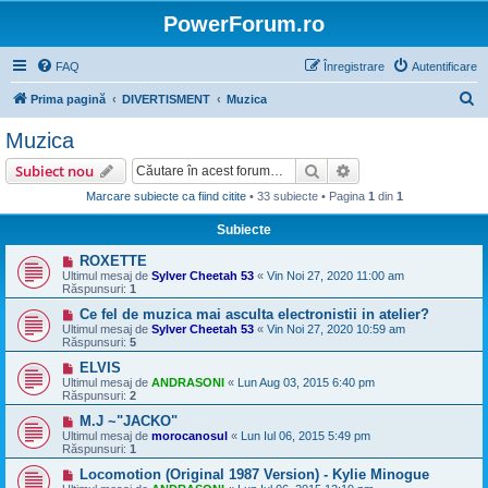
PowerForum.ro
FAQ
Înregistrare
Autentificare
C
Prima pagină
DIVERTISMENT
Muzica
ă
Muzica
u
Căutare
Căutare avansată
Subiect nou
t
Marcare subiecte ca fiind citite
• 33 subiecte • Pagina
1
din
1
a
Subiecte
r
e
ROXETTE
Ultimul mesaj de
Sylver Cheetah 53
«
Vin Noi 27, 2020 11:00 am
Răspunsuri:
1
Ce fel de muzica mai asculta electronistii in atelier?
Ultimul mesaj de
Sylver Cheetah 53
«
Vin Noi 27, 2020 10:59 am
Răspunsuri:
5
ELVIS
Ultimul mesaj de
ANDRASONI
«
Lun Aug 03, 2015 6:40 pm
Răspunsuri:
2
M.J ~"JACKO"
Ultimul mesaj de
morocanosul
«
Lun Iul 06, 2015 5:49 pm
Răspunsuri:
1
Locomotion (Original 1987 Version) - Kylie Minogue