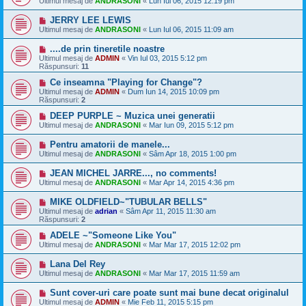
Ultimul mesaj de
ANDRASONI
«
Lun Iul 06, 2015 12:19 pm
JERRY LEE LEWIS
Ultimul mesaj de
ANDRASONI
«
Lun Iul 06, 2015 11:09 am
....de prin tineretile noastre
Ultimul mesaj de
ADMIN
«
Vin Iul 03, 2015 5:12 pm
Răspunsuri:
11
Ce inseamna "Playing for Change"?
Ultimul mesaj de
ADMIN
«
Dum Iun 14, 2015 10:09 pm
Răspunsuri:
2
DEEP PURPLE ~ Muzica unei generatii
Ultimul mesaj de
ANDRASONI
«
Mar Iun 09, 2015 5:12 pm
Pentru amatorii de manele...
Ultimul mesaj de
ANDRASONI
«
Sâm Apr 18, 2015 1:00 pm
JEAN MICHEL JARRE..., no comments!
Ultimul mesaj de
ANDRASONI
«
Mar Apr 14, 2015 4:36 pm
MIKE OLDFIELD~"TUBULAR BELLS"
Ultimul mesaj de
adrian
«
Sâm Apr 11, 2015 11:30 am
Răspunsuri:
2
ADELE ~"Someone Like You"
Ultimul mesaj de
ANDRASONI
«
Mar Mar 17, 2015 12:02 pm
Lana Del Rey
Ultimul mesaj de
ANDRASONI
«
Mar Mar 17, 2015 11:59 am
Sunt cover-uri care poate sunt mai bune decat originalul
Ultimul mesaj de
ADMIN
«
Mie Feb 11, 2015 5:15 pm