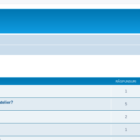
are avansată
RĂSPUNSURI
1
atelier?
5
2
1