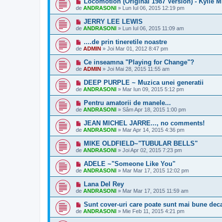
Locomotion (Original 1987 Version) - Kylie 
de
ANDRASONI
»
Lun Iul 06, 2015 12:19 pm
JERRY LEE LEWIS
de
ANDRASONI
»
Lun Iul 06, 2015 11:09 am
....de prin tineretile noastre
de
ADMIN
»
Joi Mar 01, 2012 8:47 pm
Ce inseamna "Playing for Change"?
de
ADMIN
»
Joi Mai 28, 2015 11:55 am
DEEP PURPLE ~ Muzica unei generatii
de
ANDRASONI
»
Mar Iun 09, 2015 5:12 pm
Pentru amatorii de manele...
de
ANDRASONI
»
Sâm Apr 18, 2015 1:00 pm
JEAN MICHEL JARRE..., no comments!
de
ANDRASONI
»
Mar Apr 14, 2015 4:36 pm
MIKE OLDFIELD~"TUBULAR BELLS"
de
ANDRASONI
»
Joi Apr 02, 2015 7:23 pm
ADELE ~"Someone Like You"
de
ANDRASONI
»
Mar Mar 17, 2015 12:02 pm
Lana Del Rey
de
ANDRASONI
»
Mar Mar 17, 2015 11:59 am
Sunt cover-uri care poate sunt mai bune deca
de
ANDRASONI
»
Mie Feb 11, 2015 4:21 pm