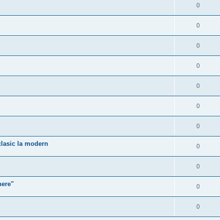
0
0
0
0
0
0
0
clasic la modern
0
0
here"
0
0