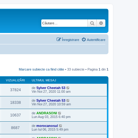
Căutare
Căutare avansată
Înregistrare
Autentificare
Marcare subiecte ca fiind citite
• 33 subiecte • Pagina
1
din
1
VIZUALIZĂRI
ULTIMUL MESAJ
de
Sylver Cheetah 53
37824
Vin Noi 27, 2020 11:00 am
de
Sylver Cheetah 53
18338
Vin Noi 27, 2020 10:59 am
de
ANDRASONI
10637
Lun Aug 03, 2015 6:40 pm
de
morocanosul
8687
Lun Iul 06, 2015 5:49 pm