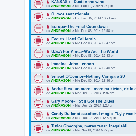
KANSAS : ~Dust in the wind~
de
ANDRASONI
»
Mie Feb 11, 2015 4:26 pm
O voce senzationala
de
ANDRASONI
»
Lun Dec 15, 2014 10:21 am
Europe~The Final Countdown
de
ANDRASONI
»
Mie Dec 03, 2014 12:50 pm
Eagles~Hotel California
de
ANDRASONI
»
Mie Dec 03, 2014 12:47 pm
U.S.A For Africa~We Are The World
de
ANDRASONI
»
Mie Dec 03, 2014 12:43 pm
Imagine~John Lennon
de
ANDRASONI
»
Mie Dec 03, 2014 12:40 pm
Sinead O'Connor~Nothing Compare 2U
de
ANDRASONI
»
Mie Dec 03, 2014 12:36 pm
Andre Rieu, un mare...mare muzician, de la 
de
ANDRASONI
»
Mar Dec 02, 2014 1:34 pm
Gary Moore~ "Still Got The Blues"
de
ANDRASONI
»
Mar Dec 02, 2014 1:23 pm
Candy Dulfer si saxofonul magic~"Lyly was 
de
ANDRASONI
»
Mar Dec 02, 2014 12:59 pm
Tudor Gheorghe, mereu tanar, inegalabil
de
ANDRASONI
»
Mar Noi 18, 2014 5:29 pm