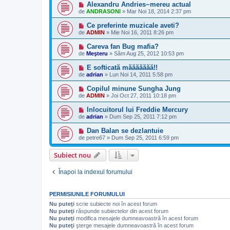
Alexandru Andries~mereu actual
de
ANDRASONI
»
Mar Noi 18, 2014 2:37 pm
Ce preferinte muzicale aveti?
de
ADMIN
»
Mie Noi 16, 2011 8:26 pm
Careva fan Bug mafia?
de
Meşteru
»
Sâm Aug 25, 2012 10:53 pm
E softicată măăăăăăă!!
de
adrian
»
Lun Noi 14, 2011 5:58 pm
Copilul minune Sungha Jung
de
ADMIN
»
Joi Oct 27, 2011 10:18 pm
Inlocuitorul lui Freddie Mercury
de
adrian
»
Dum Sep 25, 2011 7:12 pm
Dan Balan se dezlantuie
de
petre67
»
Dum Sep 25, 2011 6:59 pm
Subiect nou
Înapoi la indexul forumului
PERMISIUNILE FORUMULUI
Nu puteţi
scrie subiecte noi în acest forum
Nu puteţi
răspunde subiectelor din acest forum
Nu puteţi
modifica mesajele dumneavoastră în acest forum
Nu puteţi
şterge mesajele dumneavoastră în acest forum