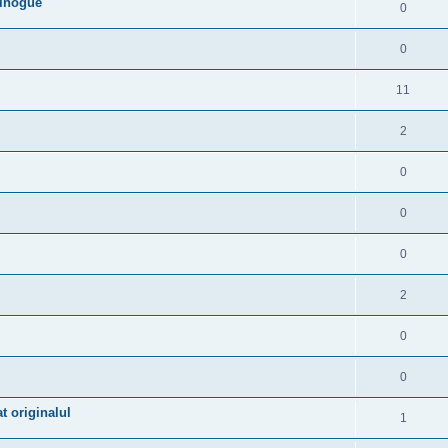
Minogue
0
0
11
2
0
0
0
2
0
0
t originalul
1