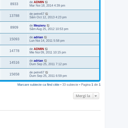
de
ADMIN
8933
Mar Noi 18, 2014 4:39 pm
de
petre67
13788
Sâm Oct 12, 2013 4:23 pm
de
Meşteru
8909
Sâm Aug 25, 2012 10:53 pm
de
adrian
15093
Lun Noi 14, 2011 5:58 pm
de
ADMIN
14778
Mie Noi 09, 2011 10:15 pm
de
adrian
14516
Dum Sep 25, 2011 7:12 pm
de
petre67
15658
Dum Sep 25, 2011 6:59 pm
Marcare subiecte ca fiind citite
• 33 subiecte • Pagina
1
din
1
Mergi la