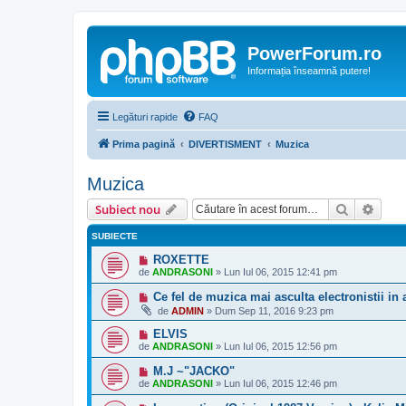
PowerForum.ro
Informația înseamnă putere!
Legături rapide
FAQ
Prima pagină
DIVERTISMENT
Muzica
Muzica
Căutare
Căut
Subiect nou
SUBIECTE
ROXETTE
de
ANDRASONI
»
Lun Iul 06, 2015 12:41 pm
Ce fel de muzica mai asculta electronistii in 
de
ADMIN
»
Dum Sep 11, 2016 9:23 pm
ELVIS
de
ANDRASONI
»
Lun Iul 06, 2015 12:56 pm
M.J ~"JACKO"
de
ANDRASONI
»
Lun Iul 06, 2015 12:46 pm