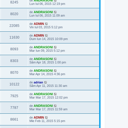
de
ANDRASONI
8245
Lun Iul 06, 2015 12:19 pm
de
ANDRASONI
8020
Lun Iul 06, 2015 11:09 am
de
ADMIN
22085
Vin Iul 03, 2015 5:12 pm
de
ADMIN
11630
Dum Iun 14, 2015 10:09 pm
de
ANDRASONI
8093
Mar Iun 09, 2015 5:12 pm
de
ANDRASONI
8303
Sâm Apr 18, 2015 1:00 pm
de
ANDRASONI
8070
Mar Apr 14, 2015 4:36 pm
de
adrian
10122
Sâm Apr 11, 2015 11:30 am
de
ANDRASONI
7925
Mar Mar 17, 2015 12:02 pm
de
ANDRASONI
7787
Mar Mar 17, 2015 11:59 am
de
ADMIN
8661
Mie Feb 11, 2015 5:15 pm