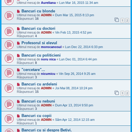
Ultimul mesaj de
Aureliana
«
Lun Mar 16, 2015 11:34 am
Bancuri cu blonde
Ultimul mesaj de
ADMIN
«
Dum Mar 15, 2015 8:13 pm
Răspunsuri:
16
1
2
Bancuri cu doctori
Ultimul mesaj de
ADMIN
«
Vin Feb 13, 2015 4:52 pm
Răspunsuri:
4
Profesorul si elevul
Ultimul mesaj de
morocanosul
«
Lun Dec 22, 2014 6:33 pm
Bancuri cu politicieni
Ultimul mesaj de
noru nica
«
Lun Dec 01, 2014 6:44 pm
Răspunsuri:
8
"cercetare"...
Ultimul mesaj de
nicumicu
«
Vin Sep 26, 2014 9:25 am
Răspunsuri:
3
Bancuri cu ardeleni
Ultimul mesaj de
ADMIN
«
Joi Mai 08, 2014 10:24 pm
Răspunsuri:
15
1
2
Bancuri cu nebuni
Ultimul mesaj de
ADMIN
«
Dum Apr 13, 2014 9:50 pm
Răspunsuri:
3
Bancuri cu copii
Ultimul mesaj de
ADMIN
«
Sâm Apr 12, 2014 12:15 am
Răspunsuri:
1
Bancuri cu si despre Betivi.