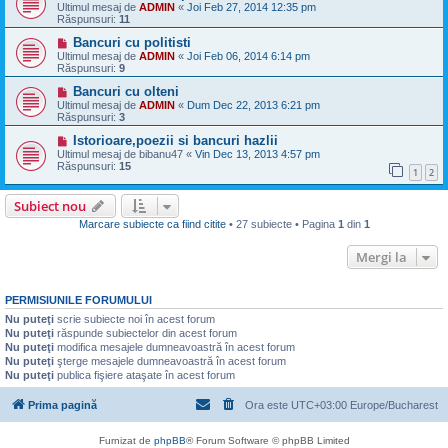
Ultimul mesaj de
ADMIN
«
Joi Feb 27, 2014 12:35 pm
Răspunsuri:
11
Bancuri cu politisti
Ultimul mesaj de
ADMIN
«
Joi Feb 06, 2014 6:14 pm
Răspunsuri:
9
Bancuri cu olteni
Ultimul mesaj de
ADMIN
«
Dum Dec 22, 2013 6:21 pm
Răspunsuri:
3
Istorioare,poezii si bancuri hazlii
Ultimul mesaj de
bibanu47
«
Vin Dec 13, 2013 4:57 pm
Răspunsuri:
15
1
2
Subiect nou
Marcare subiecte ca fiind citite
• 27 subiecte • Pagina
1
din
1
Mergi la
PERMISIUNILE FORUMULUI
Nu puteţi
scrie subiecte noi în acest forum
Nu puteţi
răspunde subiectelor din acest forum
Nu puteţi
modifica mesajele dumneavoastră în acest forum
Nu puteţi
şterge mesajele dumneavoastră în acest forum
Nu puteţi
publica fişiere ataşate în acest forum
Prima pagină
Ora este UTC+03:00 Europe/Bucharest
Furnizat de
phpBB
® Forum Software © phpBB Limited