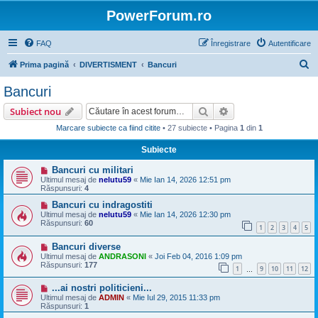
PowerForum.ro
FAQ
Înregistrare
Autentificare
C
Prima pagină
DIVERTISMENT
Bancuri
ă
Bancuri
u
Căutare
Căutare avansată
Subiect nou
t
Marcare subiecte ca fiind citite
• 27 subiecte • Pagina
1
din
1
a
Subiecte
r
e
Bancuri cu militari
Ultimul mesaj de
nelutu59
«
Mie Ian 14, 2026 12:51 pm
Răspunsuri:
4
Bancuri cu indragostiti
Ultimul mesaj de
nelutu59
«
Mie Ian 14, 2026 12:30 pm
Răspunsuri:
60
1
2
3
4
5
Bancuri diverse
Ultimul mesaj de
ANDRASONI
«
Joi Feb 04, 2016 1:09 pm
Răspunsuri:
177
1
9
10
11
12
…
...ai nostri politicieni...
Ultimul mesaj de
ADMIN
«
Mie Iul 29, 2015 11:33 pm
Răspunsuri:
1