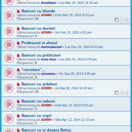
Ultimul mesaj de
Aureliana
«
Lun Mar 16, 2015 11:34 am
Bancuri cu blonde
Ultimul mesaj de
ADMIN
«
Dum Mar 15, 2015 8:13 pm
Răspunsuri:
16
1
2
Bancuri cu doctori
Ultimul mesaj de
ADMIN
«
Vin Feb 13, 2015 4:52 pm
Răspunsuri:
4
Profesorul si elevul
Ultimul mesaj de
morocanosul
«
Lun Dec 22, 2014 6:33 pm
Bancuri cu politicieni
Ultimul mesaj de
noru nica
«
Lun Dec 01, 2014 6:44 pm
Răspunsuri:
8
"cercetare"...
Ultimul mesaj de
nicumicu
«
Vin Sep 26, 2014 9:25 am
Răspunsuri:
3
Bancuri cu ardeleni
Ultimul mesaj de
ADMIN
«
Joi Mai 08, 2014 10:24 pm
Răspunsuri:
15
1
2
Bancuri cu nebuni
Ultimul mesaj de
ADMIN
«
Dum Apr 13, 2014 9:50 pm
Răspunsuri:
3
Bancuri cu copii
Ultimul mesaj de
ADMIN
«
Sâm Apr 12, 2014 12:15 am
Răspunsuri:
1
Bancuri cu si despre Betivi.