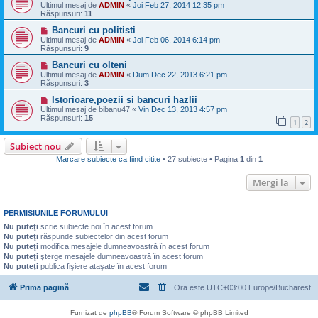
Ultimul mesaj de
ADMIN
«
Joi Feb 27, 2014 12:35 pm
Răspunsuri:
11
Bancuri cu politisti
Ultimul mesaj de
ADMIN
«
Joi Feb 06, 2014 6:14 pm
Răspunsuri:
9
Bancuri cu olteni
Ultimul mesaj de
ADMIN
«
Dum Dec 22, 2013 6:21 pm
Răspunsuri:
3
Istorioare,poezii si bancuri hazlii
Ultimul mesaj de
bibanu47
«
Vin Dec 13, 2013 4:57 pm
Răspunsuri:
15
1
2
Subiect nou
Marcare subiecte ca fiind citite
• 27 subiecte • Pagina
1
din
1
Mergi la
PERMISIUNILE FORUMULUI
Nu puteţi
scrie subiecte noi în acest forum
Nu puteţi
răspunde subiectelor din acest forum
Nu puteţi
modifica mesajele dumneavoastră în acest forum
Nu puteţi
şterge mesajele dumneavoastră în acest forum
Nu puteţi
publica fişiere ataşate în acest forum
Prima pagină
Ora este UTC+03:00 Europe/Bucharest
Furnizat de
phpBB
® Forum Software © phpBB Limited