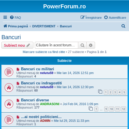
PowerForum.ro
FAQ
Înregistrare
Autentificare
C
Prima pagină
DIVERTISMENT
Bancuri
ă
Bancuri
u
Căutare
Căutare avansată
Subiect nou
t
Marcare subiecte ca fiind citite
• 27 subiecte • Pagina
1
din
1
a
Subiecte
r
e
Bancuri cu militari
Ultimul mesaj de
nelutu59
«
Mie Ian 14, 2026 12:51 pm
Răspunsuri:
4
Bancuri cu indragostiti
Ultimul mesaj de
nelutu59
«
Mie Ian 14, 2026 12:30 pm
Răspunsuri:
60
1
2
3
4
5
Bancuri diverse
Ultimul mesaj de
ANDRASONI
«
Joi Feb 04, 2016 1:09 pm
Răspunsuri:
177
1
9
10
11
12
…
...ai nostri politicieni...
Ultimul mesaj de
ADMIN
«
Mie Iul 29, 2015 11:33 pm
Răspunsuri:
1