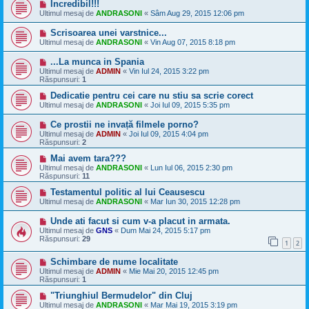
Incredibil!!!
Ultimul mesaj de
ANDRASONI
«
Sâm Aug 29, 2015 12:06 pm
Scrisoarea unei varstnice...
Ultimul mesaj de
ANDRASONI
«
Vin Aug 07, 2015 8:18 pm
...La munca in Spania
Ultimul mesaj de
ADMIN
«
Vin Iul 24, 2015 3:22 pm
Răspunsuri:
1
Dedicatie pentru cei care nu stiu sa scrie corect
Ultimul mesaj de
ANDRASONI
«
Joi Iul 09, 2015 5:35 pm
Ce prostii ne invață filmele porno?
Ultimul mesaj de
ADMIN
«
Joi Iul 09, 2015 4:04 pm
Răspunsuri:
2
Mai avem tara???
Ultimul mesaj de
ANDRASONI
«
Lun Iul 06, 2015 2:30 pm
Răspunsuri:
11
Testamentul politic al lui Ceausescu
Ultimul mesaj de
ANDRASONI
«
Mar Iun 30, 2015 12:28 pm
Unde ati facut si cum v-a placut in armata.
Ultimul mesaj de
GNS
«
Dum Mai 24, 2015 5:17 pm
Răspunsuri:
29
1
2
Schimbare de nume localitate
Ultimul mesaj de
ADMIN
«
Mie Mai 20, 2015 12:45 pm
Răspunsuri:
1
"Triunghiul Bermudelor" din Cluj
Ultimul mesaj de
ANDRASONI
«
Mar Mai 19, 2015 3:19 pm