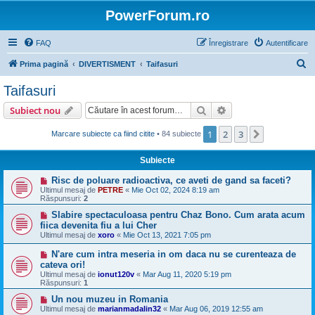
PowerForum.ro
FAQ
Înregistrare
Autentificare
C
Prima pagină
DIVERTISMENT
Taifasuri
ă
Taifasuri
u
Căutare
Căutare avansată
Subiect nou
t
a
1
2
3
Următorul
Marcare subiecte ca fiind citite
• 84 subiecte
r
Subiecte
e
Risc de poluare radioactiva, ce aveti de gand sa faceti?
Ultimul mesaj de
PETRE
«
Mie Oct 02, 2024 8:19 am
Răspunsuri:
2
Slabire spectaculoasa pentru Chaz Bono. Cum arata acum
fiica devenita fiu a lui Cher
Ultimul mesaj de
xoro
«
Mie Oct 13, 2021 7:05 pm
N'are cum intra meseria in om daca nu se curenteaza de
cateva ori!
Ultimul mesaj de
ionut120v
«
Mar Aug 11, 2020 5:19 pm
Răspunsuri:
1
Un nou muzeu in Romania
Ultimul mesaj de
marianmadalin32
«
Mar Aug 06, 2019 12:55 am