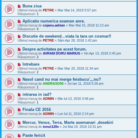
Buna ziua
Ultimul mesaj de
PETRE
«
Mar Mai 14, 2019 5:57 pm
Răspunsuri:
1
Aplicatie numerica examen anre.
Ultimul mesaj de
cojanu.adrian
«
Mar Mai 15, 2018 11:13 am
Răspunsuri:
4
Discutie de weekend...viata la tara un cosmar!!
Ultimul mesaj de
PETRE
«
Sâm Apr 28, 2018 1:42 pm
Despre activitatea pe acest forum.
Ultimul mesaj de
AVRAM DORU MARIUS
«
Vin Apr 13, 2018 2:45 pm
Răspunsuri:
2
Intrebare
Ultimul mesaj de
PETRE
«
Mar Mar 20, 2018 11:34 am
Răspunsuri:
2
Nasol cand nu mai merge feisbucu',,,nu?
Ultimul mesaj de
ANDRASONI
«
Joi Ian 11, 2018 5:26 pm
Răspunsuri:
1
intrarea in iad?
Ultimul mesaj de
ADMIN
«
Mie Iul 13, 2016 3:46 pm
Răspunsuri:
1
Finala CE 2016
Ultimul mesaj de
ADMIN
«
Lun Iul 11, 2016 2:14 pm
Mercur, Venus, Terra, Marte asemanari ,desebiri
Ultimul mesaj de
ionut120v
«
Joi Mai 19, 2016 10:31 pm
Paste fericit