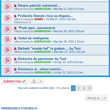
Despre patriotii extremisti...
Ultimul mesaj de
ANDRASONI
«
Mie Mai 13, 2015 4:14 pm
Profesiile liberale risca sa dispara...
Ultimul mesaj de
ADMIN
«
Joi Mai 07, 2015 2:02 pm
Răspunsuri:
3
"Porti spre...necunoscut
Ultimul mesaj de
ANDRASONI
«
Mar Apr 28, 2015 2:59 pm
Testul de inteligenta
Ultimul mesaj de
ANDRASONI
«
Mar Apr 28, 2015 1:33 pm
Barbatii "master kef" la gratare..., by Toni
Ultimul mesaj de
ANDRASONI
«
Sâm Apr 25, 2015 1:05 pm
Distractie de pensionar~by Toni
Ultimul mesaj de
ANDRASONI
«
Vin Apr 24, 2015 8:03 pm
Eminescu si...viteza luminii...
Ultimul mesaj de
ANDRASONI
«
Joi Apr 23, 2015 6:12 pm
Subiect nou
1
2
3
Următorul
Marcare subiecte ca fiind citite
• 84 subiecte
Mergi la
PERMISIUNILE FORUMULUI