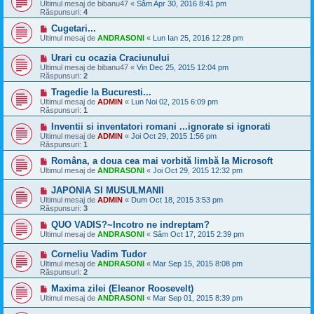
Ultimul mesaj de
bibanu47
«
Sâm Apr 30, 2016 8:41 pm
Răspunsuri:
4
Cugetari...
Ultimul mesaj de
ANDRASONI
«
Lun Ian 25, 2016 12:28 pm
Urari cu ocazia Craciunului
Ultimul mesaj de
bibanu47
«
Vin Dec 25, 2015 12:04 pm
Răspunsuri:
2
Tragedie la Bucuresti...
Ultimul mesaj de
ADMIN
«
Lun Noi 02, 2015 6:09 pm
Răspunsuri:
1
Inventii si inventatori romani ...ignorate si ignorati
Ultimul mesaj de
ADMIN
«
Joi Oct 29, 2015 1:56 pm
Răspunsuri:
1
Româna, a doua cea mai vorbită limbă la Microsoft
Ultimul mesaj de
ANDRASONI
«
Joi Oct 29, 2015 12:32 pm
JAPONIA SI MUSULMANII
Ultimul mesaj de
ADMIN
«
Dum Oct 18, 2015 3:53 pm
Răspunsuri:
3
QUO VADIS?~Incotro ne indreptam?
Ultimul mesaj de
ANDRASONI
«
Sâm Oct 17, 2015 2:39 pm
Corneliu Vadim Tudor
Ultimul mesaj de
ANDRASONI
«
Mar Sep 15, 2015 8:08 pm
Răspunsuri:
2
Maxima zilei (Eleanor Roosevelt)
Ultimul mesaj de
ANDRASONI
«
Mar Sep 01, 2015 8:39 pm