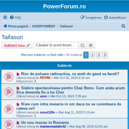
PowerForum.ro
FAQ
Înregistrare
Autentificare
C
Prima pagină
DIVERTISMENT
Taifasuri
ă
Taifasuri
u
Căutare
Căutare avansată
Subiect nou
t
a
1
2
3
Următorul
Marcare subiecte ca fiind citite
• 84 subiecte
r
Subiecte
e
Risc de poluare radioactiva, ce aveti de gand sa faceti?
Ultimul mesaj de
PETRE
«
Mie Oct 02, 2024 8:19 am
Răspunsuri:
2
Slabire spectaculoasa pentru Chaz Bono. Cum arata acum
fiica devenita fiu a lui Cher
Ultimul mesaj de
xoro
«
Mie Oct 13, 2021 7:05 pm
N'are cum intra meseria in om daca nu se curenteaza de
cateva ori!
Ultimul mesaj de
ionut120v
«
Mar Aug 11, 2020 5:19 pm
Răspunsuri:
1
Un nou muzeu in Romania
Ultimul mesaj de
marianmadalin32
«
Mar Aug 06, 2019 12:55 am