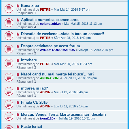
Buna ziua
Ultimul mesaj de
PETRE
«
Mar Mai 14, 2019 5:57 pm
Răspunsuri:
1
Aplicatie numerica examen anre.
Ultimul mesaj de
cojanu.adrian
«
Mar Mai 15, 2018 11:13 am
Răspunsuri:
4
Discutie de weekend...viata la tara un cosmar!!
Ultimul mesaj de
PETRE
«
Sâm Apr 28, 2018 1:42 pm
Despre activitatea pe acest forum.
Ultimul mesaj de
AVRAM DORU MARIUS
«
Vin Apr 13, 2018 2:45 pm
Răspunsuri:
2
Intrebare
Ultimul mesaj de
PETRE
«
Mar Mar 20, 2018 11:34 am
Răspunsuri:
2
Nasol cand nu mai merge feisbucu',,,nu?
Ultimul mesaj de
ANDRASONI
«
Joi Ian 11, 2018 5:26 pm
Răspunsuri:
1
intrarea in iad?
Ultimul mesaj de
ADMIN
«
Mie Iul 13, 2016 3:46 pm
Răspunsuri:
1
Finala CE 2016
Ultimul mesaj de
ADMIN
«
Lun Iul 11, 2016 2:14 pm
Mercur, Venus, Terra, Marte asemanari ,desebiri
Ultimul mesaj de
ionut120v
«
Joi Mai 19, 2016 10:31 pm
Paste fericit