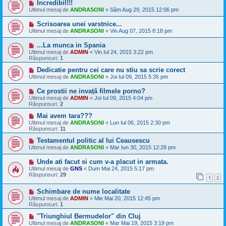
Incredibil!!!
Ultimul mesaj de
ANDRASONI
«
Sâm Aug 29, 2015 12:06 pm
Scrisoarea unei varstnice...
Ultimul mesaj de
ANDRASONI
«
Vin Aug 07, 2015 8:18 pm
...La munca in Spania
Ultimul mesaj de
ADMIN
«
Vin Iul 24, 2015 3:22 pm
Răspunsuri:
1
Dedicatie pentru cei care nu stiu sa scrie corect
Ultimul mesaj de
ANDRASONI
«
Joi Iul 09, 2015 5:35 pm
Ce prostii ne invață filmele porno?
Ultimul mesaj de
ADMIN
«
Joi Iul 09, 2015 4:04 pm
Răspunsuri:
2
Mai avem tara???
Ultimul mesaj de
ANDRASONI
«
Lun Iul 06, 2015 2:30 pm
Răspunsuri:
11
Testamentul politic al lui Ceausescu
Ultimul mesaj de
ANDRASONI
«
Mar Iun 30, 2015 12:28 pm
Unde ati facut si cum v-a placut in armata.
Ultimul mesaj de
GNS
«
Dum Mai 24, 2015 5:17 pm
Răspunsuri:
29
1
2
Schimbare de nume localitate
Ultimul mesaj de
ADMIN
«
Mie Mai 20, 2015 12:45 pm
Răspunsuri:
1
"Triunghiul Bermudelor" din Cluj
Ultimul mesaj de
ANDRASONI
«
Mar Mai 19, 2015 3:19 pm