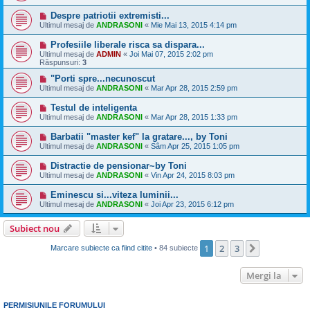
Despre patriotii extremisti...
Ultimul mesaj de
ANDRASONI
«
Mie Mai 13, 2015 4:14 pm
Profesiile liberale risca sa dispara...
Ultimul mesaj de
ADMIN
«
Joi Mai 07, 2015 2:02 pm
Răspunsuri:
3
"Porti spre...necunoscut
Ultimul mesaj de
ANDRASONI
«
Mar Apr 28, 2015 2:59 pm
Testul de inteligenta
Ultimul mesaj de
ANDRASONI
«
Mar Apr 28, 2015 1:33 pm
Barbatii "master kef" la gratare..., by Toni
Ultimul mesaj de
ANDRASONI
«
Sâm Apr 25, 2015 1:05 pm
Distractie de pensionar~by Toni
Ultimul mesaj de
ANDRASONI
«
Vin Apr 24, 2015 8:03 pm
Eminescu si...viteza luminii...
Ultimul mesaj de
ANDRASONI
«
Joi Apr 23, 2015 6:12 pm
Subiect nou
1
2
3
Următorul
Marcare subiecte ca fiind citite
• 84 subiecte
Mergi la
PERMISIUNILE FORUMULUI