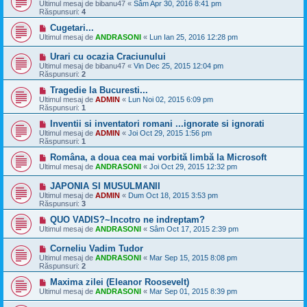
Ultimul mesaj de
bibanu47
«
Sâm Apr 30, 2016 8:41 pm
Răspunsuri:
4
Cugetari...
Ultimul mesaj de
ANDRASONI
«
Lun Ian 25, 2016 12:28 pm
Urari cu ocazia Craciunului
Ultimul mesaj de
bibanu47
«
Vin Dec 25, 2015 12:04 pm
Răspunsuri:
2
Tragedie la Bucuresti...
Ultimul mesaj de
ADMIN
«
Lun Noi 02, 2015 6:09 pm
Răspunsuri:
1
Inventii si inventatori romani ...ignorate si ignorati
Ultimul mesaj de
ADMIN
«
Joi Oct 29, 2015 1:56 pm
Răspunsuri:
1
Româna, a doua cea mai vorbită limbă la Microsoft
Ultimul mesaj de
ANDRASONI
«
Joi Oct 29, 2015 12:32 pm
JAPONIA SI MUSULMANII
Ultimul mesaj de
ADMIN
«
Dum Oct 18, 2015 3:53 pm
Răspunsuri:
3
QUO VADIS?~Incotro ne indreptam?
Ultimul mesaj de
ANDRASONI
«
Sâm Oct 17, 2015 2:39 pm
Corneliu Vadim Tudor
Ultimul mesaj de
ANDRASONI
«
Mar Sep 15, 2015 8:08 pm
Răspunsuri:
2
Maxima zilei (Eleanor Roosevelt)
Ultimul mesaj de
ANDRASONI
«
Mar Sep 01, 2015 8:39 pm