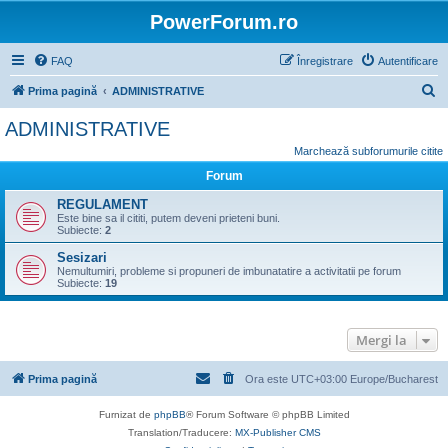
PowerForum.ro
FAQ
Înregistrare
Autentificare
C
Prima pagină
ADMINISTRATIVE
ă
ADMINISTRATIVE
u
Marchează subforumurile citite
t
Forum
a
REGULAMENT
r
Este bine sa il cititi, putem deveni prieteni buni.
Subiecte:
2
e
Sesizari
Nemultumiri, probleme si propuneri de imbunatatire a activitatii pe forum
Subiecte:
19
Mergi la
Prima pagină
Ora este UTC+03:00 Europe/Bucharest
Furnizat de
phpBB
® Forum Software © phpBB Limited
Translation/Traducere:
MX-Publisher CMS