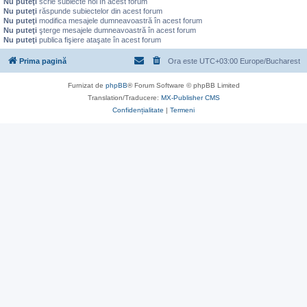
Nu puteţi
scrie subiecte noi în acest forum
Nu puteţi
răspunde subiectelor din acest forum
Nu puteţi
modifica mesajele dumneavoastră în acest forum
Nu puteţi
şterge mesajele dumneavoastră în acest forum
Nu puteţi
publica fişiere ataşate în acest forum
Prima pagină
Ora este UTC+03:00 Europe/Bucharest
Furnizat de
phpBB
® Forum Software © phpBB Limited
Translation/Traducere:
MX-Publisher CMS
Confidențialitate
|
Termeni