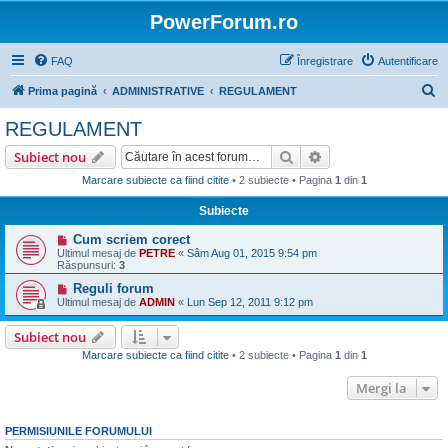
PowerForum.ro
FAQ
Înregistrare
Autentificare
C
Prima pagină
ADMINISTRATIVE
REGULAMENT
ă
REGULAMENT
u
Căutare
Căutare avansată
Subiect nou
t
Marcare subiecte ca fiind citite
• 2 subiecte • Pagina
1
din
1
a
Subiecte
r
e
Cum scriem corect
Ultimul mesaj de
PETRE
«
Sâm Aug 01, 2015 9:54 pm
Răspunsuri:
3
Reguli forum
Ultimul mesaj de
ADMIN
«
Lun Sep 12, 2011 9:12 pm
Subiect nou
Marcare subiecte ca fiind citite
• 2 subiecte • Pagina
1
din
1
Mergi la
PERMISIUNILE FORUMULUI