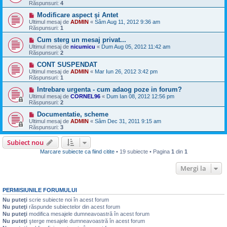
Răspunsuri:
4
Modificare aspect şi Antet
Ultimul mesaj de
ADMIN
«
Sâm Aug 11, 2012 9:36 am
Răspunsuri:
1
Cum sterg un mesaj privat...
Ultimul mesaj de
nicumicu
«
Dum Aug 05, 2012 11:42 am
Răspunsuri:
2
CONT SUSPENDAT
Ultimul mesaj de
ADMIN
«
Mar Iun 26, 2012 3:42 pm
Răspunsuri:
1
Intrebare urgenta - cum adaog poze in forum?
Ultimul mesaj de
CORNEL96
«
Dum Ian 08, 2012 12:56 pm
Răspunsuri:
2
Documentatie, scheme
Ultimul mesaj de
ADMIN
«
Sâm Dec 31, 2011 9:15 am
Răspunsuri:
3
Subiect nou
Marcare subiecte ca fiind citite
• 19 subiecte • Pagina
1
din
1
Mergi la
PERMISIUNILE FORUMULUI
Nu puteţi
scrie subiecte noi în acest forum
Nu puteţi
răspunde subiectelor din acest forum
Nu puteţi
modifica mesajele dumneavoastră în acest forum
Nu puteţi
şterge mesajele dumneavoastră în acest forum