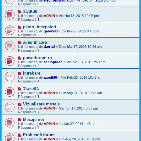
Ultimul mesaj de
electronistamator
«
Vin Dec 04, 2015 5:34 pm
Răspunsuri:
8
11AK30
Ultimul mesaj de
ADMIN
«
Vin Noi 13, 2015 10:05 pm
Răspunsuri:
1
pentru incepatori
Ultimul mesaj de
gaby508
«
Vin Iun 26, 2015 8:45 pm
Răspunsuri:
2
autentificare
Ultimul mesaj de
dan-a2
«
Dum Mai 17, 2015 10:44 am
Răspunsuri:
7
powerforum.ro
Ultimul mesaj de
schiopuion
«
Mie Mai 13, 2015 7:53 am
Răspunsuri:
2
Intrebare;
Ultimul mesaj de
aurelt60
«
Mie Feb 25, 2015 10:47 am
Răspunsuri:
4
11ak58-5
Ultimul mesaj de
ADMIN
«
Dum Aug 31, 2014 10:48 am
Răspunsuri:
1
Vizualizare mesaje
Ultimul mesaj de
ADMIN
«
Mar Iun 17, 2014 6:35 pm
Răspunsuri:
7
Mesaje noi
Ultimul mesaj de
ADMIN
«
Joi Ian 09, 2014 1:43 pm
Răspunsuri:
4
Problemă forum
Ultimul mesaj de
ADMIN
«
Lun Aug 20, 2012 11:31 pm