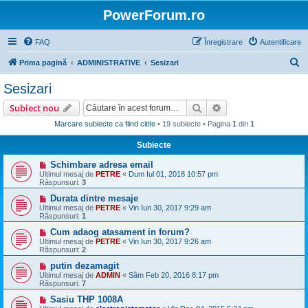
PowerForum.ro
FAQ
Înregistrare
Autentificare
C
Prima pagină
ADMINISTRATIVE
Sesizari
ă
Sesizari
u
Căutare
Căutare avansată
Subiect nou
t
Marcare subiecte ca fiind citite
• 19 subiecte • Pagina
1
din
1
a
Subiecte
r
e
Schimbare adresa email
Ultimul mesaj de
PETRE
«
Dum Iul 01, 2018 10:57 pm
Răspunsuri:
3
Durata dintre mesaje
Ultimul mesaj de
PETRE
«
Vin Iun 30, 2017 9:29 am
Răspunsuri:
1
Cum adaog atasament in forum?
Ultimul mesaj de
PETRE
«
Vin Iun 30, 2017 9:26 am
Răspunsuri:
2
putin dezamagit
Ultimul mesaj de
ADMIN
«
Sâm Feb 20, 2016 8:17 pm
Răspunsuri:
7
Sasiu THP 1008A