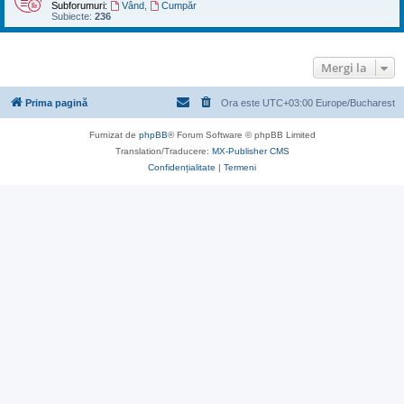
Subforumuri:
Vând
,
Cumpăr
Subiecte:
236
Mergi la
Prima pagină
Ora este UTC+03:00 Europe/Bucharest
Furnizat de
phpBB
® Forum Software © phpBB Limited
Translation/Traducere:
MX-Publisher CMS
Confidențialitate
|
Termeni