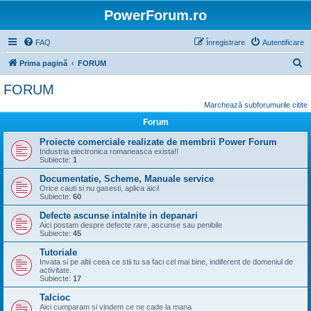
PowerForum.ro
FAQ
Înregistrare
Autentificare
C
Prima pagină
FORUM
ă
FORUM
u
Marchează subforumurile citite
t
Forum
a
Proiecte comerciale realizate de membrii Power Forum
r
Industria electronica romaneasca exista!!
Subiecte:
1
e
Documentatie, Scheme, Manuale service
Orice cauti si nu gasesti, aplica aici!
Subiecte:
60
Defecte ascunse intalnite in depanari
Aici postam despre defecte rare, ascunse sau penibile
Subiecte:
45
Tutoriale
Invata si pe altii ceea ce stii tu sa faci cel mai bine, indiferent de domeniul de
activitate.
Subiecte:
17
Talcioc
Aici cumparam si vindem ce ne cade la mana