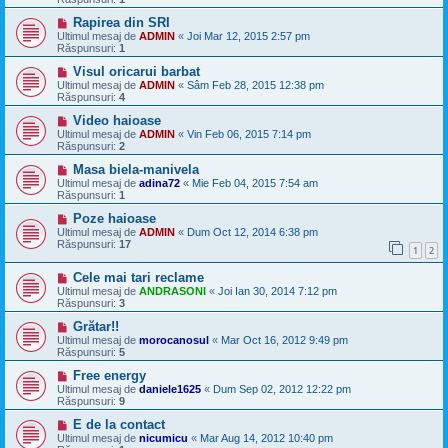
Rapirea din SRI
Ultimul mesaj de
ADMIN
«
Joi Mar 12, 2015 2:57 pm
Răspunsuri:
1
Visul oricarui barbat
Ultimul mesaj de
ADMIN
«
Sâm Feb 28, 2015 12:38 pm
Răspunsuri:
4
Video haioase
Ultimul mesaj de
ADMIN
«
Vin Feb 06, 2015 7:14 pm
Răspunsuri:
2
Masa biela-manivela
Ultimul mesaj de
adina72
«
Mie Feb 04, 2015 7:54 am
Răspunsuri:
1
Poze haioase
Ultimul mesaj de
ADMIN
«
Dum Oct 12, 2014 6:38 pm
Răspunsuri:
17
1
2
Cele mai tari reclame
Ultimul mesaj de
ANDRASONI
«
Joi Ian 30, 2014 7:12 pm
Răspunsuri:
3
Grătar!!
Ultimul mesaj de
morocanosul
«
Mar Oct 16, 2012 9:49 pm
Răspunsuri:
5
Free energy
Ultimul mesaj de
daniele1625
«
Dum Sep 02, 2012 12:22 pm
Răspunsuri:
9
E de la contact
Ultimul mesaj de
nicumicu
«
Mar Aug 14, 2012 10:40 pm