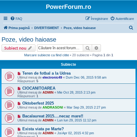
PowerForum.ro
FAQ
Înregistrare
Autentificare
C
Prima pagină
DIVERTISMENT
Poze, video haioase
ă
Poze, video haioase
u
Căutare
Căutare avansată
Subiect nou
t
Marcare subiecte ca fiind citite
• 20 subiecte • Pagina
1
din
1
a
Subiecte
r
e
Teren de fotbal a la Udrea
Ultimul mesaj de
electronic49
«
Dum Dec 06, 2015 9:58 am
Răspunsuri:
5
CIOCANITOAREA
Ultimul mesaj de
ADMIN
«
Mie Oct 28, 2015 2:13 pm
Răspunsuri:
1
Oktoberfest 2025
Ultimul mesaj de
ANDRASONI
«
Mar Sep 29, 2015 2:27 pm
Bacalaureat 2015....necaz mare!!
Ultimul mesaj de
ADMIN
«
Lun Iun 29, 2015 11:12 pm
Exista viata pe Marte?
Ultimul mesaj de
ADMIN
«
Joi Apr 02, 2015 4:32 pm
Răspunsuri:
1