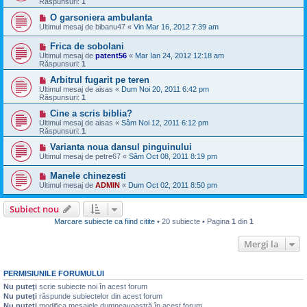
Răspunsuri:
1
O garsoniera ambulanta
Ultimul mesaj de
bibanu47
«
Vin Mar 16, 2012 7:39 am
Frica de sobolani
Ultimul mesaj de
patent56
«
Mar Ian 24, 2012 12:18 am
Răspunsuri:
1
Arbitrul fugarit pe teren
Ultimul mesaj de
aisas
«
Dum Noi 20, 2011 6:42 pm
Răspunsuri:
1
Cine a scris biblia?
Ultimul mesaj de
aisas
«
Sâm Noi 12, 2011 6:12 pm
Răspunsuri:
1
Varianta noua dansul pinguinului
Ultimul mesaj de
petre67
«
Sâm Oct 08, 2011 8:19 pm
Manele chinezesti
Ultimul mesaj de
ADMIN
«
Dum Oct 02, 2011 8:50 pm
Subiect nou
Marcare subiecte ca fiind citite
• 20 subiecte • Pagina
1
din
1
Mergi la
PERMISIUNILE FORUMULUI
Nu puteţi
scrie subiecte noi în acest forum
Nu puteţi
răspunde subiectelor din acest forum
Nu puteţi
modifica mesajele dumneavoastră în acest forum