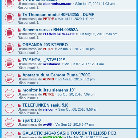
Ultimul mesaj de
electronistamator
«
Sâm Iul 17, 2021 11:03 am
Răspunsuri:
2
Tv Thomson model 40FU3255 - DUMP
Ultimul mesaj de
PETRE
«
Mar Iul 14, 2020 1:11 pm
Răspunsuri:
1
Schema sursa : BN44-00852A
Ultimul mesaj de
FLORIN IORDACHE
«
Lun Aug 05, 2019 7:34 pm
Răspunsuri:
1
OREANDA 203 STEREO
Ultimul mesaj de
PETRE
«
Vin Iun 30, 2017 9:10 pm
Răspunsuri:
2
TV SHOV,,,,,STV5121S
Ultimul mesaj de
nelutanase
«
Mie Iun 07, 2017 12:01 am
Răspunsuri:
3
Aparat sudura Cemont Puma 1700G
Ultimul mesaj de
ADMIN
«
Joi Noi 10, 2016 6:52 pm
Răspunsuri:
1
monitor fujitsu siemens 19"
Ultimul mesaj de
PETRE
«
Joi Oct 20, 2016 7:09 pm
Răspunsuri:
1
TELEFUNKEN sasiu 518
Ultimul mesaj de
vizicon
«
Sâm Oct 08, 2016 9:58 am
Răspunsuri:
4
spark 130
Ultimul mesaj de
pyt08
«
Vin Sep 16, 2016 6:47 pm
GALACTIC 14G40 SASIU TOUSDA TH11105D PCB
Ultimul mesaj de
ANDRASONI
«
Mar Mai 31, 2016 12:38 pm