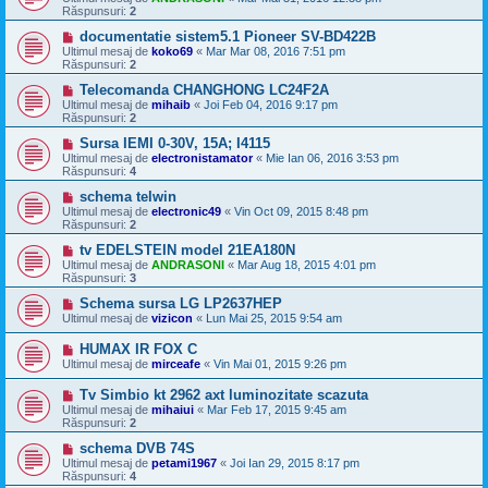
Răspunsuri:
2
documentatie sistem5.1 Pioneer SV-BD422B
Ultimul mesaj de
koko69
«
Mar Mar 08, 2016 7:51 pm
Răspunsuri:
2
Telecomanda CHANGHONG LC24F2A
Ultimul mesaj de
mihaib
«
Joi Feb 04, 2016 9:17 pm
Răspunsuri:
2
Sursa IEMI 0-30V, 15A; I4115
Ultimul mesaj de
electronistamator
«
Mie Ian 06, 2016 3:53 pm
Răspunsuri:
4
schema telwin
Ultimul mesaj de
electronic49
«
Vin Oct 09, 2015 8:48 pm
Răspunsuri:
2
tv EDELSTEIN model 21EA180N
Ultimul mesaj de
ANDRASONI
«
Mar Aug 18, 2015 4:01 pm
Răspunsuri:
3
Schema sursa LG LP2637HEP
Ultimul mesaj de
vizicon
«
Lun Mai 25, 2015 9:54 am
HUMAX IR FOX C
Ultimul mesaj de
mirceafe
«
Vin Mai 01, 2015 9:26 pm
Tv Simbio kt 2962 axt luminozitate scazuta
Ultimul mesaj de
mihaiui
«
Mar Feb 17, 2015 9:45 am
Răspunsuri:
2
schema DVB 74S
Ultimul mesaj de
petami1967
«
Joi Ian 29, 2015 8:17 pm
Răspunsuri:
4