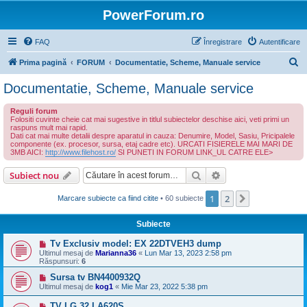
PowerForum.ro
FAQ
Înregistrare
Autentificare
C
Prima pagină
FORUM
Documentatie, Scheme, Manuale service
ă
Documentatie, Scheme, Manuale service
u
Reguli forum
t
Folositi cuvinte cheie cat mai sugestive in titlul subiectelor deschise aici, veti primi un
raspuns mult mai rapid.
a
Dati cat mai multe detalii despre aparatul in cauza: Denumire, Model, Sasiu, Pricipalele
componente (ex. procesor, sursa, etaj cadre etc). URCATI FISIERELE MAI MARI DE
r
3MB AICI:
http://www.filehost.ro/
SI PUNETI IN FORUM LINK_UL CATRE ELE>
e
Căutare
Căutare avansată
Subiect nou
1
2
Următorul
Marcare subiecte ca fiind citite
• 60 subiecte
Subiecte
Tv Exclusiv model: EX 22DTVEH3 dump
Ultimul mesaj de
Marianna36
«
Lun Mar 13, 2023 2:58 pm
Răspunsuri:
6
Sursa tv BN4400932Q
Ultimul mesaj de
kog1
«
Mie Mar 23, 2022 5:38 pm
TV LG 32 LA620S.