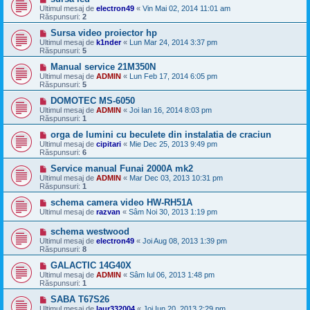
Ultimul mesaj de
electron49
«
Vin Mai 02, 2014 11:01 am
Răspunsuri:
2
Sursa video proiector hp
Ultimul mesaj de
k1nder
«
Lun Mar 24, 2014 3:37 pm
Răspunsuri:
5
Manual service 21M350N
Ultimul mesaj de
ADMIN
«
Lun Feb 17, 2014 6:05 pm
Răspunsuri:
5
DOMOTEC MS-6050
Ultimul mesaj de
ADMIN
«
Joi Ian 16, 2014 8:03 pm
Răspunsuri:
1
orga de lumini cu beculete din instalatia de craciun
Ultimul mesaj de
cipitari
«
Mie Dec 25, 2013 9:49 pm
Răspunsuri:
6
Service manual Funai 2000A mk2
Ultimul mesaj de
ADMIN
«
Mar Dec 03, 2013 10:31 pm
Răspunsuri:
1
schema camera video HW-RH51A
Ultimul mesaj de
razvan
«
Sâm Noi 30, 2013 1:19 pm
schema westwood
Ultimul mesaj de
electron49
«
Joi Aug 08, 2013 1:39 pm
Răspunsuri:
8
GALACTIC 14G40X
Ultimul mesaj de
ADMIN
«
Sâm Iul 06, 2013 1:48 pm
Răspunsuri:
1
SABA T67S26
Ultimul mesaj de
laur332004
«
Joi Iun 20, 2013 2:29 pm