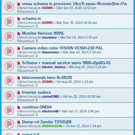
vreau schema tv provizion 14cx7t sasiu 40-mntv2km-l7w
Ultimul mesaj de
ADMIN
«
Sâm Ian 03, 2015 12:53 pm
Răspunsuri:
1
schema tv
Ultimul mesaj de
ADMIN
«
Mar Dec 30, 2014 10:52 pm
Răspunsuri:
3
Monitor Horizon 9005L
Ultimul mesaj de
nicumicu
«
Mie Noi 19, 2014 3:43 pm
Răspunsuri:
3
Camera video color VISION VC56H-230 PAL
Ultimul mesaj de
depureanu
«
Mar Sep 16, 2014 2:35 pm
Răspunsuri:
2
Schema + manual service sasiu 5800-a5p601-01
Ultimul mesaj de
electro_marius
«
Mie Aug 20, 2014 9:18 pm
Răspunsuri:
1
telecomanda heru fb-28105
Ultimul mesaj de
ADMIN
«
Vin Aug 08, 2014 1:32 pm
Răspunsuri:
1
Invertor sudura
Ultimul mesaj de
cornel1962
«
Vin Iun 20, 2014 10:59 am
Răspunsuri:
2
combina ONDIA
Ultimul mesaj de
electron49
«
Mar Iun 17, 2014 3:40 pm
Răspunsuri:
3
Dump crt Zander T2S01(08
Ultimul mesaj de
ANDRASONI
«
Joi Iun 12, 2014 1:34 pm
sursa lcd