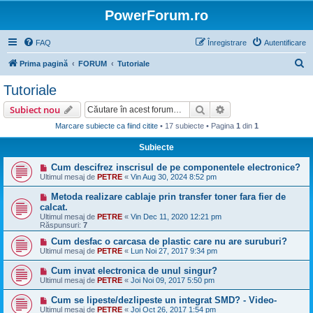
PowerForum.ro
FAQ
Înregistrare
Autentificare
C
Prima pagină
FORUM
Tutoriale
ă
Tutoriale
u
Căutare
Căutare avansată
Subiect nou
t
Marcare subiecte ca fiind citite
• 17 subiecte • Pagina
1
din
1
a
Subiecte
r
e
Cum descifrez inscrisul de pe componentele electronice?
Ultimul mesaj de
PETRE
«
Vin Aug 30, 2024 8:52 pm
Metoda realizare cablaje prin transfer toner fara fier de
calcat.
Ultimul mesaj de
PETRE
«
Vin Dec 11, 2020 12:21 pm
Răspunsuri:
7
Cum desfac o carcasa de plastic care nu are suruburi?
Ultimul mesaj de
PETRE
«
Lun Noi 27, 2017 9:34 pm
Cum invat electronica de unul singur?
Ultimul mesaj de
PETRE
«
Joi Noi 09, 2017 5:50 pm
Cum se lipeste/dezlipeste un integrat SMD? - Video-
Ultimul mesaj de
PETRE
«
Joi Oct 26, 2017 1:54 pm