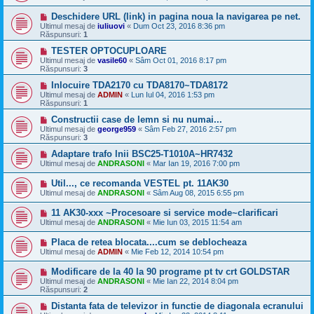
Deschidere URL (link) in pagina noua la navigarea pe net.
Ultimul mesaj de
iuliuovi
«
Dum Oct 23, 2016 8:36 pm
Răspunsuri:
1
TESTER OPTOCUPLOARE
Ultimul mesaj de
vasile60
«
Sâm Oct 01, 2016 8:17 pm
Răspunsuri:
3
Inlocuire TDA2170 cu TDA8170~TDA8172
Ultimul mesaj de
ADMIN
«
Lun Iul 04, 2016 1:53 pm
Răspunsuri:
1
Constructii case de lemn si nu numai...
Ultimul mesaj de
george959
«
Sâm Feb 27, 2016 2:57 pm
Răspunsuri:
3
Adaptare trafo lnii BSC25-T1010A~HR7432
Ultimul mesaj de
ANDRASONI
«
Mar Ian 19, 2016 7:00 pm
Util..., ce recomanda VESTEL pt. 11AK30
Ultimul mesaj de
ANDRASONI
«
Sâm Aug 08, 2015 6:55 pm
11 AK30-xxx ~Procesoare si service mode~clarificari
Ultimul mesaj de
ANDRASONI
«
Mie Iun 03, 2015 11:54 am
Placa de retea blocata....cum se deblocheaza
Ultimul mesaj de
ADMIN
«
Mie Feb 12, 2014 10:54 pm
Modificare de la 40 la 90 programe pt tv crt GOLDSTAR
Ultimul mesaj de
ANDRASONI
«
Mie Ian 22, 2014 8:04 pm
Răspunsuri:
2
Distanta fata de televizor in functie de diagonala ecranului