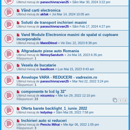
Ultimul mesaj de
paraschivrazvan25
«
Sâm Mar 30, 2024 3:22 pm
Vând carti electronica
Ultimul mesaj de
akfak
«
Joi Mar 14, 2024 10:05 am
Solutii de transport inchirieri masini
Ultimul mesaj de
paraschivrazvan25
«
Sâm Feb 17, 2024 4:27 pm
Vand Module Electronice masini de spalat si cuptoare
incorporabile
Ultimul mesaj de
MateiDImel
«
Vin Dec 22, 2023 8:38 pm
Altgradauto piese auto Romania
Ultimul mesaj de
NintoySanduth
«
Joi Mai 18, 2023 6:35 pm
Răspunsuri:
1
Vesela de bucatarie
Ultimul mesaj de
basilicon
«
Lun Mai 15, 2023 9:43 am
Anvelope VARA - REDUCERI - vadrexim.ro
Ultimul mesaj de
paraschivrazvan25
«
Mar Noi 22, 2022 3:24 pm
Răspunsuri:
1
componente tv lcd lg 32"
Ultimul mesaj de
nicumicu
«
Mie Iun 29, 2022 12:10 pm
Răspunsuri:
23
1
2
Oferta barete backlight_1_iunie_2022
Ultimul mesaj de
ledydep
«
Sâm Mai 28, 2022 7:58 pm
Inchirieri auto si reduceri
Ultimul mesaj de
Penciu Mihai
«
Mie Apr 06, 2022 1:05 pm
Răspunsuri:
3