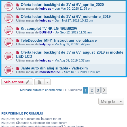
Oferta leduri backlight de 3V si 6V_aprilie_2020
Ultimul mesaj de
ledydep
«
Lun Mar 30, 2020 11:28 pm
Oferta leduri backlight de 3V si 6V_noiembrie_2019
Ultimul mesaj de
ledydep
«
Dum Noi 17, 2019 10:22 pm
Kit complet TV 4K LG 49UB820V
Ultimul mesaj de
BUGHIU
«
Joi Sep 12, 2019 11:31 am
TeleDecoder_MFY_Instructiuni_de_utilizare
Ultimul mesaj de
ledydep
«
Vin Aug 09, 2019 3:42 pm
Oferta leduri backlight de 3V si 6V_august_2019 si module
LED-LCD
Ultimul mesaj de
ledydep
«
Vin Aug 09, 2019 3:37 pm
Jante auto din aliaj si tabla - Vadrexim
Ultimul mesaj de
radustefan651
«
Sâm Iul 13, 2019 11:07 am
Subiect nou
1
2
3
Următorul
Marcare subiecte ca fiind citite
• 116 subiecte
Mergi la
PERMISIUNILE FORUMULUI
Nu puteţi
scrie subiecte noi în acest forum
Nu puteţi
răspunde subiectelor din acest forum
Nu puteţi
modifica mesajele dumneavoastră în acest forum