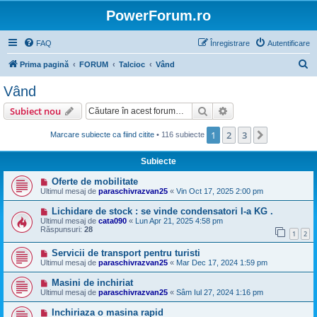
PowerForum.ro
FAQ
Înregistrare
Autentificare
C
Prima pagină
FORUM
Talcioc
Vând
ă
Vând
u
Căutare
Căutare avansată
Subiect nou
t
a
1
2
3
Următorul
Marcare subiecte ca fiind citite
• 116 subiecte
r
Subiecte
e
Oferte de mobilitate
Ultimul mesaj de
paraschivrazvan25
«
Vin Oct 17, 2025 2:00 pm
Lichidare de stock : se vinde condensatori l-a KG .
Ultimul mesaj de
cata090
«
Lun Apr 21, 2025 4:58 pm
Răspunsuri:
28
1
2
Servicii de transport pentru turisti
Ultimul mesaj de
paraschivrazvan25
«
Mar Dec 17, 2024 1:59 pm
Masini de inchiriat
Ultimul mesaj de
paraschivrazvan25
«
Sâm Iul 27, 2024 1:16 pm
Inchiriaza o masina rapid