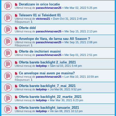
Deratizare in orice locatie
Ultimul mesaj de
paraschivrazvan25
«
Mie Mar 02, 2022 5:25 pm
Teleserv 01 si Teleident 01
Ultimul mesaj de
victoras21
«
Dum Oct 31, 2021 2:45 pm
Răspunsuri:
1
Oferte ddd
Ultimul mesaj de
paraschivrazvan25
«
Mie Sep 15, 2021 2:13 pm
Anvelope de Vara, de Iarna sau All Season ?
Ultimul mesaj de
paraschivrazvan25
«
Mie Sep 15, 2021 2:08 pm
Răspunsuri:
1
Oferte de inchirieri masini
Ultimul mesaj de
paraschivrazvan25
«
Mie Sep 01, 2021 2:51 pm
Oferta barete backlight 2_iulie_2021
Ultimul mesaj de
ledydep
«
Sâm Iul 03, 2021 5:44 pm
Ce anvelope mai avem pe masina?
Ultimul mesaj de
paraschivrazvan25
«
Lun Mai 10, 2021 10:59 am
Răspunsuri:
1
Oferta barete backlight_7_mai_2021
Ultimul mesaj de
ledydep
«
Joi Mai 06, 2021 9:52 pm
Oferta barete backlight_22_martie_2021
Ultimul mesaj de
ledydep
«
Mar Mar 30, 2021 6:23 pm
Oferta barete backlight_ianuarie_2021
Ultimul mesaj de
ledydep
«
Vin Ian 08, 2021 10:12 pm