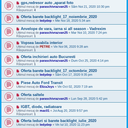
gps,redresor auto ,aparat foto
Ultimul mesaj de
paraschivrazvan25
«
Sâm Noi 21, 2020 10:30 pm
Răspunsuri:
4
Oferta barete backlight_17_noiembrie_2020
Ultimul mesaj de
ledydep
«
Mie Noi 18, 2020 5:34 am
Anvelope de vara, iarna si all season - Vadrexim
Ultimul mesaj de
paraschivrazvan25
«
Mar Noi 10, 2020 7:24 pm
Răspunsuri:
1
Vopsea lavabila interior
Ultimul mesaj de
PETRE
«
Vin Noi 06, 2020 9:28 am
Răspunsuri:
1
Oferta inchirieri auto Bucuresti
Ultimul mesaj de
paraschivrazvan25
«
Dum Oct 25, 2020 4:14 pm
Răspunsuri:
1
Oferta barete backlight_17_octombrie_2020
Ultimul mesaj de
ledydep
«
Sâm Oct 17, 2020 9:35 pm
Piese Auto Ford Transit
Ultimul mesaj de
ElizaJoys
«
Vin Oct 02, 2020 7:19 am
Oferta saltele
Ultimul mesaj de
paraschivrazvan25
«
Lun Sep 28, 2020 5:42 pm
IGBT, diode, radiatoare
Ultimul mesaj de
mac01
«
Joi Aug 20, 2020 9:57 pm
Răspunsuri:
1
Oferta leduri si barete backlight_iulie_2020
Ultimul mesaj de
ledydep
«
Vin Iul 10, 2020 11:23 pm