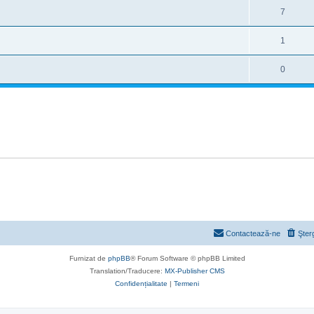
7
1
0
Contactează-ne
Şter
Furnizat de
phpBB
® Forum Software © phpBB Limited
Translation/Traducere:
MX-Publisher CMS
Confidențialitate
|
Termeni