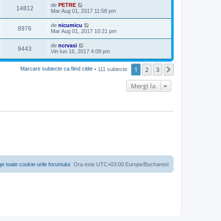
de
PETRE
14812
Mar Aug 01, 2017 11:58 pm
de
nicumicu
8976
Mar Aug 01, 2017 10:21 pm
de
ncrvasi
9443
Vin Iun 16, 2017 4:09 pm
1
2
3
Următorul
Marcare subiecte ca fiind citite
• 111 subiecte
Mergi la
ge toate cookie-urile forumului
Ora este UTC+03:00 Europe/Bucharest