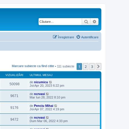
Căutare
Căutare avansată
Înregistrare
Autentificare
1
2
3
Următorul
Marcare subiecte ca fiind citite
• 111 subiecte
VIZUALIZĂRI
ULTIMUL MESAJ
de
nicumicu
50098
Joi Apr 20, 2023 6:22 pm
de
ncrvasi
9671
Mar Iun 28, 2022 8:10 pm
de
Penciu Mihai
9176
Joi Apr 07, 2022 4:19 pm
de
ncrvasi
9472
Dum Mar 06, 2022 4:33 pm