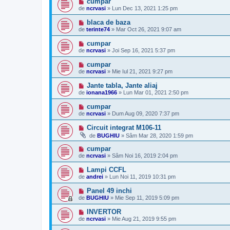
cumpar
de
ncrvasi
»
Lun Dec 13, 2021 1:25 pm
blaca de baza
de
terinte74
»
Mar Oct 26, 2021 9:07 am
cumpar
de
ncrvasi
»
Joi Sep 16, 2021 5:37 pm
cumpar
de
ncrvasi
»
Mie Iul 21, 2021 9:27 pm
Jante tabla, Jante aliaj
de
ionana1966
»
Lun Mar 01, 2021 2:50 pm
cumpar
de
ncrvasi
»
Dum Aug 09, 2020 7:37 pm
Circuit integrat M106-11
de
BUGHIU
»
Sâm Mar 28, 2020 1:59 pm
cumpar
de
ncrvasi
»
Sâm Noi 16, 2019 2:04 pm
Lampi CCFL
de
andrei
»
Lun Noi 11, 2019 10:31 pm
Panel 49 inchi
de
BUGHIU
»
Mie Sep 11, 2019 5:09 pm
INVERTOR
de
ncrvasi
»
Mie Aug 21, 2019 9:55 pm