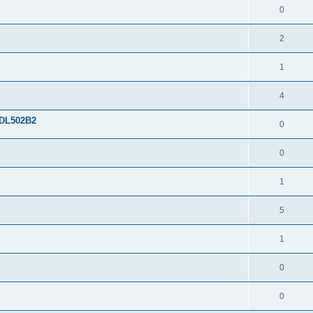
0
2
1
4
9DL502B2
0
0
1
5
1
0
0