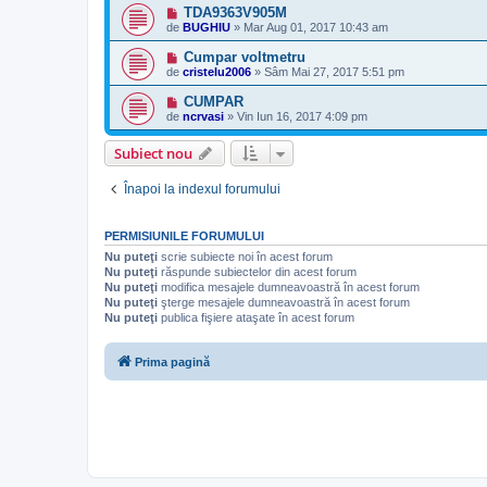
TDA9363V905M
de
BUGHIU
»
Mar Aug 01, 2017 10:43 am
Cumpar voltmetru
de
cristelu2006
»
Sâm Mai 27, 2017 5:51 pm
CUMPAR
de
ncrvasi
»
Vin Iun 16, 2017 4:09 pm
Subiect nou
Înapoi la indexul forumului
PERMISIUNILE FORUMULUI
Nu puteţi
scrie subiecte noi în acest forum
Nu puteţi
răspunde subiectelor din acest forum
Nu puteţi
modifica mesajele dumneavoastră în acest forum
Nu puteţi
şterge mesajele dumneavoastră în acest forum
Nu puteţi
publica fişiere ataşate în acest forum
Prima pagină