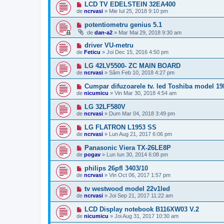
LCD TV EDELSTEIN 32EA400
de
ncrvasi
»
Mie Iul 25, 2018 9:10 pm
potentiometru genius 5.1
de
dan-a2
»
Mar Mai 29, 2018 9:30 am
driver VU-metru
de
Feticu
»
Joi Dec 15, 2016 4:50 pm
LG 42LV5500- ZC MAIN BOARD
de
ncrvasi
»
Sâm Feb 10, 2018 4:27 pm
Cumpar difuzoarele tv. led Toshiba model 1
de
nicumicu
»
Vin Mar 30, 2018 4:54 am
LG 32LF580V
de
ncrvasi
»
Dum Mar 04, 2018 3:49 pm
LG FLATRON L1953 SS
de
ncrvasi
»
Lun Aug 21, 2017 6:06 pm
Panasonic Viera TX-26LE8P
de
pogav
»
Lun Iun 30, 2014 6:08 pm
philips 26pfl 3403/10
de
ncrvasi
»
Vin Oct 06, 2017 1:57 pm
tv westwood model 22v1led
de
ncrvasi
»
Joi Sep 21, 2017 11:22 am
LCD Display notebook B116XW03 V.2
de
nicumicu
»
Joi Aug 31, 2017 10:30 am