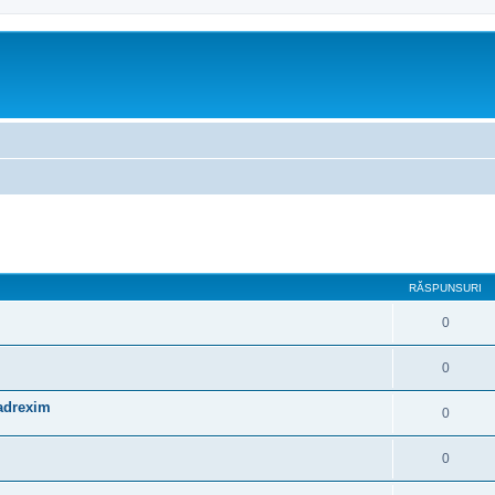
are avansată
RĂSPUNSURI
0
0
adrexim
0
0