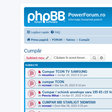
PowerForum.ro
Informația înseamnă putere!
Legături rapide
FAQ
Prima pagină
FORUM
Talcioc
Cumpăr
Cumpăr
Căutare
Căut
Subiect nou
SUBIECTE
Cumpar TCON TV SAMSUNG
de
nicumicu
»
Joi Apr 20, 2023 6:22 pm
cumpar TCON
de
ncrvasi
»
Mar Iun 28, 2022 8:10 pm
Cumpar / schimb anvelope vara 195 65 r15 V
de
Penciu Mihai
»
Joi Apr 07, 2022 4:19 pm
CUMPAR MB STARLIGT 50DM5500
de
ncrvasi
»
Dum Mar 06, 2022 4:33 pm