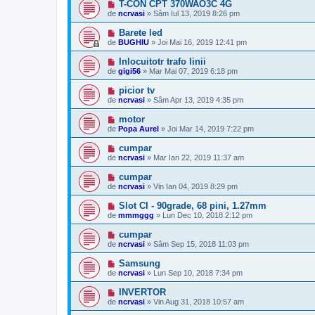
T-CON CPT 370WAO3C 4G
de
ncrvasi
»
Sâm Iul 13, 2019 8:26 pm
Barete led
de
BUGHIU
»
Joi Mai 16, 2019 12:41 pm
Inlocuitotr trafo linii
de
gigi56
»
Mar Mai 07, 2019 6:18 pm
picior tv
de
ncrvasi
»
Sâm Apr 13, 2019 4:35 pm
motor
de
Popa Aurel
»
Joi Mar 14, 2019 7:22 pm
cumpar
de
ncrvasi
»
Mar Ian 22, 2019 11:37 am
cumpar
de
ncrvasi
»
Vin Ian 04, 2019 8:29 pm
Slot CI - 90grade, 68 pini, 1.27mm
de
mmmggg
»
Lun Dec 10, 2018 2:12 pm
cumpar
de
ncrvasi
»
Sâm Sep 15, 2018 11:03 pm
Samsung
de
ncrvasi
»
Lun Sep 10, 2018 7:34 pm
INVERTOR
de
ncrvasi
»
Vin Aug 31, 2018 10:57 am