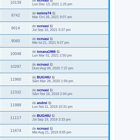
de
ncrvasi
10139
Lun Dec 13, 2021 1:25 pm
de
terinte74
8742
Mar Oct 26, 2021 9:07 am
de
ncrvasi
9014
Joi Sep 16, 2021 5:37 pm
de
ncrvasi
9060
Mie Iul 21, 2021 9:27 pm
de
ionana1966
10048
Lun Mar 01, 2021 2:50 pm
de
ncrvasi
10297
Dum Aug 09, 2020 7:37 pm
de
BUGHIU
11960
Sâm Mar 28, 2020 1:59 pm
de
ncrvasi
12332
Sâm Noi 16, 2019 2:04 pm
de
andrei
11988
Lun Noi 11, 2019 10:31 pm
de
BUGHIU
11117
Joi Sep 19, 2019 3:33 pm
de
ncrvasi
11674
Mie Aug 21, 2019 9:55 pm