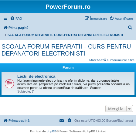
PowerForum.ro
FAQ
Înregistrare
Autentificare
C
Prima pagină
ă
SCOALA FORUM REPARATII - CURS PENTRU DEPANATORI ELECTRONISTI
u
SCOALA FORUM REPARATII - CURS PENTRU
t
DEPANATORI ELECTRONISTI
a
Marchează subforumurile citite
r
Forum
e
Lectii de electronica
Nu facem inginerie electronica, nu oferim diplome, dar cu cunostintele
acumulate aici (explicate pe intelesul tuturor) va puteti prezenta oricand la un
examen pentru a obtine un certificat de calificare. Succes!
Subiecte:
7
Mergi la
Prima pagină
Ora este UTC+03:00 Europe/Bucharest
Furnizat de
phpBB
® Forum Software © phpBB Limited