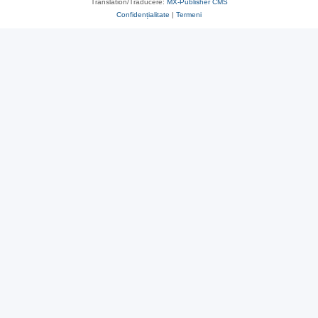
Translation/Traducere:
MX-Publisher CMS
Confidențialitate
|
Termeni