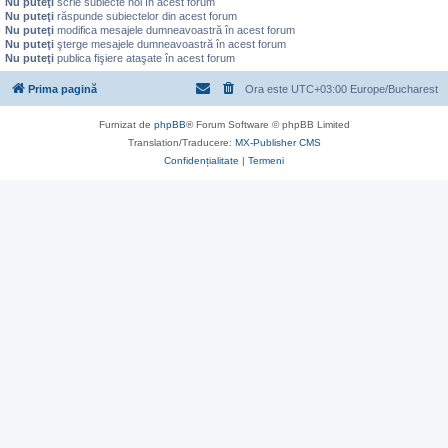
Nu puteţi
scrie subiecte noi în acest forum
Nu puteţi
răspunde subiectelor din acest forum
Nu puteţi
modifica mesajele dumneavoastră în acest forum
Nu puteţi
şterge mesajele dumneavoastră în acest forum
Nu puteţi
publica fişiere ataşate în acest forum
Prima pagină
Ora este UTC+03:00 Europe/Bucharest
Furnizat de
phpBB
® Forum Software © phpBB Limited
Translation/Traducere:
MX-Publisher CMS
Confidențialitate
|
Termeni