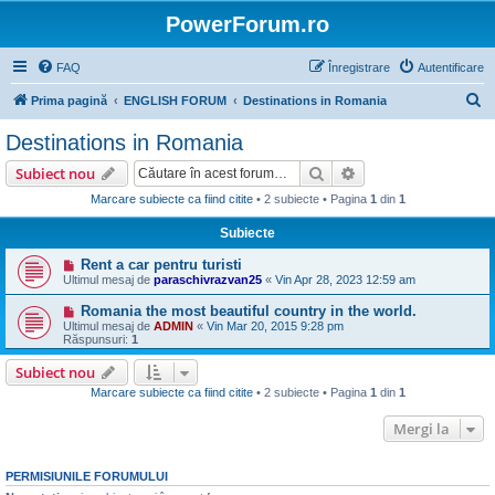
PowerForum.ro
FAQ
Înregistrare
Autentificare
C
Prima pagină
ENGLISH FORUM
Destinations in Romania
ă
Destinations in Romania
u
Căutare
Căutare avansată
Subiect nou
t
Marcare subiecte ca fiind citite
• 2 subiecte • Pagina
1
din
1
a
Subiecte
r
e
Rent a car pentru turisti
Ultimul mesaj de
paraschivrazvan25
«
Vin Apr 28, 2023 12:59 am
Romania the most beautiful country in the world.
Ultimul mesaj de
ADMIN
«
Vin Mar 20, 2015 9:28 pm
Răspunsuri:
1
Subiect nou
Marcare subiecte ca fiind citite
• 2 subiecte • Pagina
1
din
1
Mergi la
PERMISIUNILE FORUMULUI