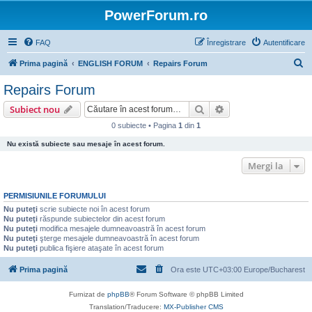
PowerForum.ro
FAQ
Înregistrare
Autentificare
C
Prima pagină
ENGLISH FORUM
Repairs Forum
ă
Repairs Forum
u
Căutare
Căutare avansată
Subiect nou
t
0 subiecte • Pagina
1
din
1
a
Nu există subiecte sau mesaje în acest forum.
r
e
Mergi la
PERMISIUNILE FORUMULUI
Nu puteţi
scrie subiecte noi în acest forum
Nu puteţi
răspunde subiectelor din acest forum
Nu puteţi
modifica mesajele dumneavoastră în acest forum
Nu puteţi
şterge mesajele dumneavoastră în acest forum
Nu puteţi
publica fişiere ataşate în acest forum
Prima pagină
Ora este UTC+03:00 Europe/Bucharest
Furnizat de
phpBB
® Forum Software © phpBB Limited
Translation/Traducere:
MX-Publisher CMS