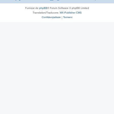
Furnizat de
phpBB
® Forum Software © phpBB Limited
Translation/Traducere:
MX-Publisher CMS
Confidențialitate
|
Termeni