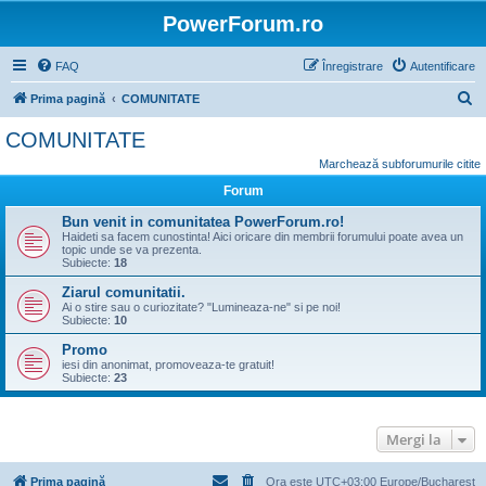
PowerForum.ro
FAQ
Înregistrare
Autentificare
C
Prima pagină
COMUNITATE
ă
COMUNITATE
u
Marchează subforumurile citite
t
Forum
a
Bun venit in comunitatea PowerForum.ro!
r
Haideti sa facem cunostinta! Aici oricare din membrii forumului poate avea un
topic unde se va prezenta.
e
Subiecte:
18
Ziarul comunitatii.
Ai o stire sau o curiozitate? "Lumineaza-ne" si pe noi!
Subiecte:
10
Promo
iesi din anonimat, promoveaza-te gratuit!
Subiecte:
23
Mergi la
Prima pagină
Ora este UTC+03:00 Europe/Bucharest