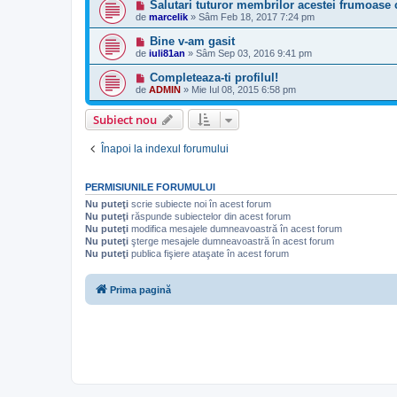
Salutari tuturor membrilor acestei frumoase 
de
marcelik
»
Sâm Feb 18, 2017 7:24 pm
Bine v-am gasit
de
iuli81an
»
Sâm Sep 03, 2016 9:41 pm
Completeaza-ti profilul!
de
ADMIN
»
Mie Iul 08, 2015 6:58 pm
Subiect nou
Înapoi la indexul forumului
PERMISIUNILE FORUMULUI
Nu puteţi
scrie subiecte noi în acest forum
Nu puteţi
răspunde subiectelor din acest forum
Nu puteţi
modifica mesajele dumneavoastră în acest forum
Nu puteţi
şterge mesajele dumneavoastră în acest forum
Nu puteţi
publica fişiere ataşate în acest forum
Prima pagină