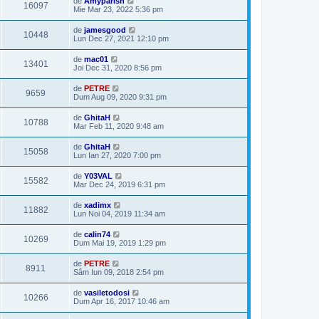
de
Amyparish
16097
Mie Mar 23, 2022 5:36 pm
de
jamesgood
10448
Lun Dec 27, 2021 12:10 pm
de
mac01
13401
Joi Dec 31, 2020 8:56 pm
de
PETRE
9659
Dum Aug 09, 2020 9:31 pm
de
GhitaH
10788
Mar Feb 11, 2020 9:48 am
de
GhitaH
15058
Lun Ian 27, 2020 7:00 pm
de
Y03VAL
15582
Mar Dec 24, 2019 6:31 pm
de
xadimx
11882
Lun Noi 04, 2019 11:34 am
de
calin74
10269
Dum Mai 19, 2019 1:29 pm
de
PETRE
8911
Sâm Iun 09, 2018 2:54 pm
de
vasiletodosi
10266
Dum Apr 16, 2017 10:46 am