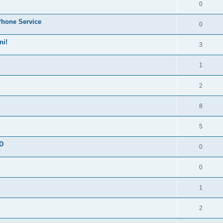
0
Phone Service
0
ni!
3
1
2
8
5
D
0
0
1
2