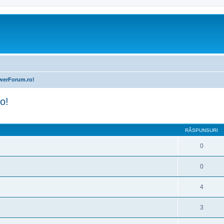
owerForum.ro!
o!
are avansată
RĂSPUNSURI
0
0
4
3