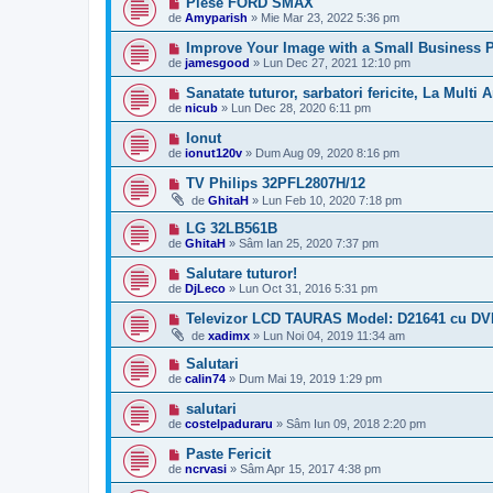
Piese FORD SMAX
de
Amyparish
»
Mie Mar 23, 2022 5:36 pm
Improve Your Image with a Small Business 
de
jamesgood
»
Lun Dec 27, 2021 12:10 pm
Sanatate tuturor, sarbatori fericite, La Multi A
de
nicub
»
Lun Dec 28, 2020 6:11 pm
Ionut
de
ionut120v
»
Dum Aug 09, 2020 8:16 pm
TV Philips 32PFL2807H/12
de
GhitaH
»
Lun Feb 10, 2020 7:18 pm
LG 32LB561B
de
GhitaH
»
Sâm Ian 25, 2020 7:37 pm
Salutare tuturor!
de
DjLeco
»
Lun Oct 31, 2016 5:31 pm
Televizor LCD TAURAS Model: D21641 cu DV
de
xadimx
»
Lun Noi 04, 2019 11:34 am
Salutari
de
calin74
»
Dum Mai 19, 2019 1:29 pm
salutari
de
costelpaduraru
»
Sâm Iun 09, 2018 2:20 pm
Paste Fericit
de
ncrvasi
»
Sâm Apr 15, 2017 4:38 pm