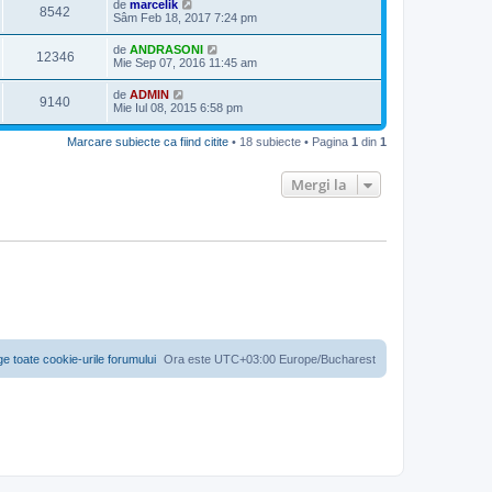
de
marcelik
8542
Sâm Feb 18, 2017 7:24 pm
de
ANDRASONI
12346
Mie Sep 07, 2016 11:45 am
de
ADMIN
9140
Mie Iul 08, 2015 6:58 pm
Marcare subiecte ca fiind citite
• 18 subiecte • Pagina
1
din
1
Mergi la
ge toate cookie-urile forumului
Ora este UTC+03:00 Europe/Bucharest