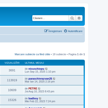
Căutare
Căutare avansată
Înregistrare
Autentificare
Marcare subiecte ca fiind citite
• 18 subiecte • Pagina
1
din
1
VIZUALIZĂRI
ULTIMUL MESAJ
de
nicuschiopu
3691
Lun Sep 15, 2025 1:10 pm
de
paraschivrazvan25
113919
Mar Ian 14, 2025 2:16 pm
de
PETRE
10609
Joi Aug 10, 2023 8:43 pm
de
badboy
15326
Mie Feb 22, 2023 7:24 pm