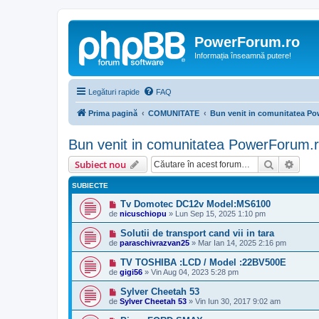
PowerForum.ro
Informația înseamnă putere!
Legături rapide
FAQ
Prima pagină
COMUNITATE
Bun venit in comunitatea P
Bun venit in comunitatea PowerForum.r
Căutare
Căut
Subiect nou
SUBIECTE
Tv Domotec DC12v Model:MS6100
de
nicuschiopu
»
Lun Sep 15, 2025 1:10 pm
Solutii de transport cand vii in tara
de
paraschivrazvan25
»
Mar Ian 14, 2025 2:16 pm
TV TOSHIBA :LCD / Model :22BV500E
de
gigi56
»
Vin Aug 04, 2023 5:28 pm
Sylver Cheetah 53
de
Sylver Cheetah 53
»
Vin Iun 30, 2017 9:02 am