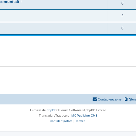
comunitati !
0
2
0
Contactează-ne
Şter
Furnizat de
phpBB
® Forum Software © phpBB Limited
Translation/Traducere:
MX-Publisher CMS
Confidențialitate
|
Termeni