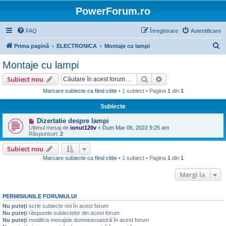
PowerForum.ro
FAQ
Înregistrare
Autentificare
C
Prima pagină
ELECTRONICA
Montaje cu lampi
ă
Montaje cu lampi
u
Căutare
Căutare avansată
Subiect nou
t
Marcare subiecte ca fiind citite
• 1 subiect • Pagina
1
din
1
a
Subiecte
r
e
Dizertatie despre lampi
Ultimul mesaj de
ionut120v
«
Dum Mar 06, 2022 9:25 am
Răspunsuri:
2
Subiect nou
Marcare subiecte ca fiind citite
• 1 subiect • Pagina
1
din
1
Mergi la
PERMISIUNILE FORUMULUI
Nu puteţi
scrie subiecte noi în acest forum
Nu puteţi
răspunde subiectelor din acest forum
Nu puteţi
modifica mesajele dumneavoastră în acest forum