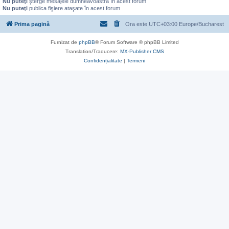
Nu puteţi
şterge mesajele dumneavoastră în acest forum
Nu puteţi
publica fişiere ataşate în acest forum
Prima pagină
Ora este UTC+03:00 Europe/Bucharest
Furnizat de
phpBB
® Forum Software © phpBB Limited
Translation/Traducere:
MX-Publisher CMS
Confidențialitate
|
Termeni