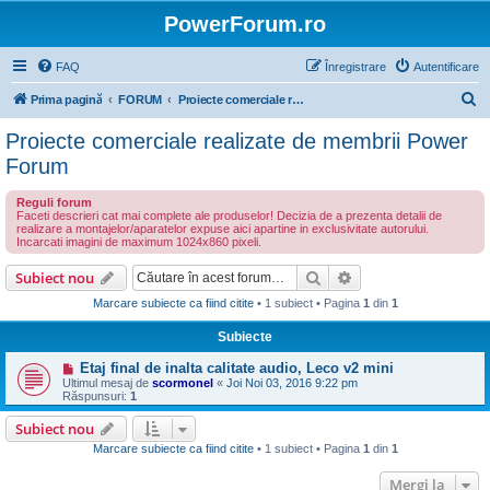
PowerForum.ro
FAQ
Înregistrare
Autentificare
C
Prima pagină
FORUM
Proiecte comerciale realizate de membrii Power Forum
ă
Proiecte comerciale realizate de membrii Power
u
Forum
t
Reguli forum
a
Faceti descrieri cat mai complete ale produselor! Decizia de a prezenta detalii de
realizare a montajelor/aparatelor expuse aici apartine in exclusivitate autorului.
r
Incarcati imagini de maximum 1024x860 pixeli.
e
Căutare
Căutare avansată
Subiect nou
Marcare subiecte ca fiind citite
• 1 subiect • Pagina
1
din
1
Subiecte
Etaj final de inalta calitate audio, Leco v2 mini
Ultimul mesaj de
scormonel
«
Joi Noi 03, 2016 9:22 pm
Răspunsuri:
1
Subiect nou
Marcare subiecte ca fiind citite
• 1 subiect • Pagina
1
din
1
Mergi la