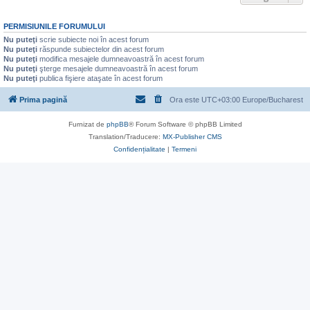
PERMISIUNILE FORUMULUI
Nu puteţi
scrie subiecte noi în acest forum
Nu puteţi
răspunde subiectelor din acest forum
Nu puteţi
modifica mesajele dumneavoastră în acest forum
Nu puteţi
şterge mesajele dumneavoastră în acest forum
Nu puteţi
publica fişiere ataşate în acest forum
Prima pagină
Ora este UTC+03:00 Europe/Bucharest
Furnizat de
phpBB
® Forum Software © phpBB Limited
Translation/Traducere:
MX-Publisher CMS
Confidențialitate
|
Termeni