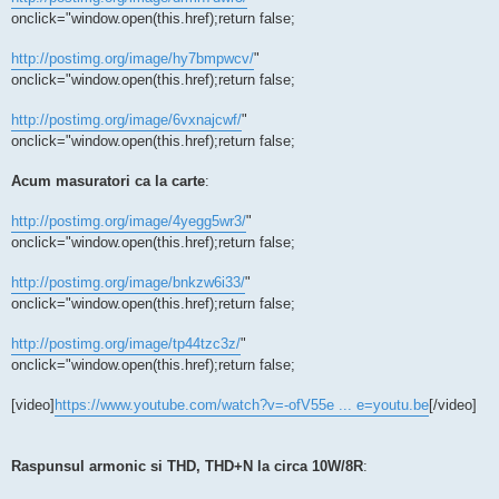
onclick="window.open(this.href);return false;
http://postimg.org/image/hy7bmpwcv/
"
onclick="window.open(this.href);return false;
http://postimg.org/image/6vxnajcwf/
"
onclick="window.open(this.href);return false;
Acum masuratori ca la carte
:
http://postimg.org/image/4yegg5wr3/
"
onclick="window.open(this.href);return false;
http://postimg.org/image/bnkzw6i33/
"
onclick="window.open(this.href);return false;
http://postimg.org/image/tp44tzc3z/
"
onclick="window.open(this.href);return false;
[video]
https://www.youtube.com/watch?v=-ofV55e ... e=youtu.be
[/video]
Raspunsul armonic si THD, THD+N la circa 10W/8R
: