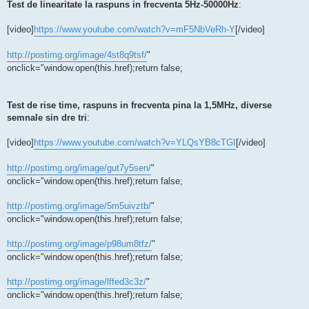
Test de linearitate la raspuns in frecventa 5Hz-50000Hz
:
[video]
https://www.youtube.com/watch?v=mF5NbVeRh-Y
[/video]
http://postimg.org/image/4st8q9tsf/
"
onclick="window.open(this.href);return false;
Test de rise time, raspuns in frecventa pina la 1,5MHz, diverse
semnale sin dre tri
:
[video]
https://www.youtube.com/watch?v=YLQsYB8cTGI
[/video]
http://postimg.org/image/gut7y5sen/
"
onclick="window.open(this.href);return false;
http://postimg.org/image/5m5uivztb/
"
onclick="window.open(this.href);return false;
http://postimg.org/image/p98um8tfz/
"
onclick="window.open(this.href);return false;
http://postimg.org/image/lffed3c3z/
"
onclick="window.open(this.href);return false;