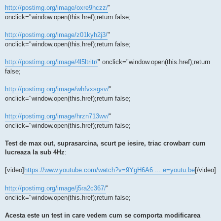
http://postimg.org/image/oxre9hczz/
"
onclick="window.open(this.href);return false;
http://postimg.org/image/z01kyh2j3/
"
onclick="window.open(this.href);return false;
http://postimg.org/image/4l5ltritr/
" onclick="window.open(this.href);return
false;
http://postimg.org/image/whfvxsgsv/
"
onclick="window.open(this.href);return false;
http://postimg.org/image/hrzn713wv/
"
onclick="window.open(this.href);return false;
Test de max out, suprasarcina, scurt pe iesire, triac crowbarr cum
lucreaza la sub 4Hz
:
[video]
https://www.youtube.com/watch?v=9YgH6A6 ... e=youtu.be
[/video]
http://postimg.org/image/j5ra2c367/
"
onclick="window.open(this.href);return false;
Acesta este un test in care vedem cum se comporta modificarea