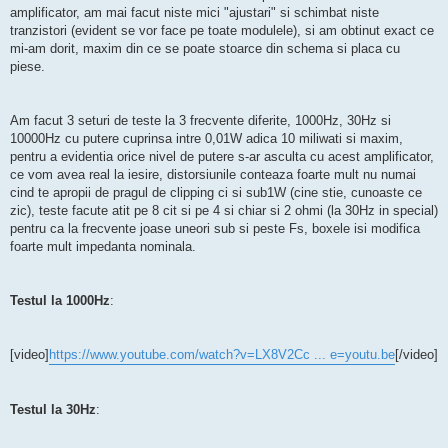
amplificator, am mai facut niste mici "ajustari" si schimbat niste
tranzistori (evident se vor face pe toate modulele), si am obtinut exact ce
mi-am dorit, maxim din ce se poate stoarce din schema si placa cu
piese.
Am facut 3 seturi de teste la 3 frecvente diferite, 1000Hz, 30Hz si
10000Hz cu putere cuprinsa intre 0,01W adica 10 miliwati si maxim,
pentru a evidentia orice nivel de putere s-ar asculta cu acest amplificator,
ce vom avea real la iesire, distorsiunile conteaza foarte mult nu numai
cind te apropii de pragul de clipping ci si sub1W (cine stie, cunoaste ce
zic), teste facute atit pe 8 cit si pe 4 si chiar si 2 ohmi (la 30Hz in special)
pentru ca la frecvente joase uneori sub si peste Fs, boxele isi modifica
foarte mult impedanta nominala.
Testul la 1000Hz
:
[video]
https://www.youtube.com/watch?v=LX8V2Cc ... e=youtu.be
[/video]
Testul la 30Hz
: