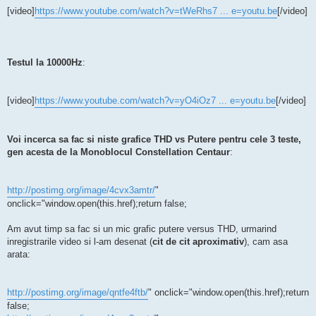
[video]
https://www.youtube.com/watch?v=tWeRhs7 ... e=youtu.be
[/video]
Testul la 10000Hz
:
[video]
https://www.youtube.com/watch?v=yO4iOz7 ... e=youtu.be
[/video]
Voi incerca sa fac si niste grafice THD vs Putere pentru cele 3 teste,
gen acesta de la Monoblocul Constellation Centaur
:
http://postimg.org/image/4cvx3amtr/
"
onclick="window.open(this.href);return false;
Am avut timp sa fac si un mic grafic putere versus THD, urmarind
inregistrarile video si l-am desenat (
cit de cit aproximativ
), cam asa
arata:
http://postimg.org/image/qntfe4ftb/
" onclick="window.open(this.href);return
false;