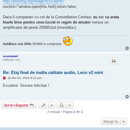
http://postimg.org/image/4cvx3amtr/
"
onclick="window.open(this.href);return false;
Daca il comparam cu cel de la Constellation Centaur,
eu zic ca arata
foarte bine pentru ceva lucrat in regim de amator
versus un
amplificator de peste 25000Usd (monobloc).
SubBass sub 25Hz
NUMAI in compresie.
scormonel
Utilizator nou
Re: Etaj final de inalta calitate audio, Leco v2 mini
M
Joi Noi 03, 2016 9:22 pm
e
s
Excelent. Sincere felicitari !.
a
j
n
e
c
Scrie răspuns
i
t
2 mesaje • Pagina
1
din
1
i
t
Mergi la