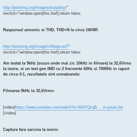
http://postimg.org/image/jxkaqobnz/
"
onclick="window.open(this.href);return false;
Raspunsul armonic si THD, THD+N la circa 1W/8R
:
http://postimg.org/image/n34wgvua7/
"
onclick="window.open(this.href);return false;
Am testat la 9kHz (scuze unde mai zic 10kHz in filmare) la 32,6Vrms
la iesire, si un test gen IMD cu 2 frecvente 60Hz si 7000Hz in raport
de circa 4:1, rezultatele sint urmatoarele:
Filmarea 9kHz la 32,6Vrms:
[video]
https://www.youtube.com/watch?v=WAYQcqB ... e=youtu.be
[/video]
Captura fara sarcina la iesire: