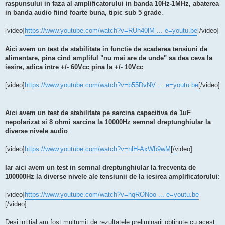
raspunsului in faza al amplificatorului in banda 10Hz-1MHz, abaterea
in banda audio fiind foarte buna, tipic sub 5 grade
.
[video]
https://www.youtube.com/watch?v=RUh40lM ... e=youtu.be
[/video]
Aici avem un test de stabilitate in functie de scaderea tensiuni de
alimentare, pina cind ampliful "
nu mai are de unde
" sa dea ceva la
iesire, adica intre +/- 60Vcc pina la +/- 10Vcc
:
[video]
https://www.youtube.com/watch?v=b55DvNV ... e=youtu.be
[/video]
Aici avem un test de stabilitate pe sarcina capacitiva de 1uF
nepolarizat si 8 ohmi sarcina la 10000Hz semnal dreptunghiular la
diverse nivele audio
:
[video]
https://www.youtube.com/watch?v=nlH-AxWb9wM
[/video]
Iar aici avem un test in semnal dreptunghiular la frecventa de
100000Hz la diverse nivele ale tensiunii de la iesirea amplificatorului
:
[video]
https://www.youtube.com/watch?v=hqRONoo ... e=youtu.be
[/video]
Desi intitial am fost multumit de rezultatele preliminarii obtinute cu acest