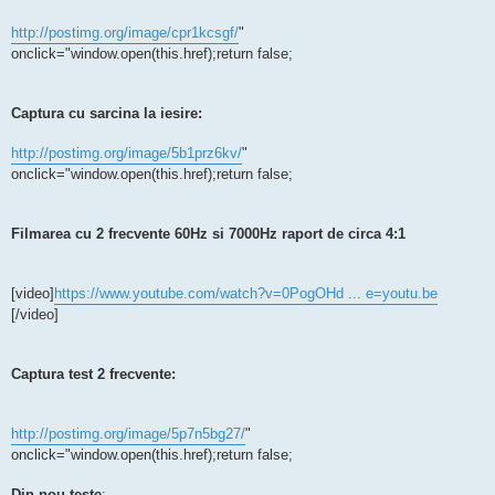
http://postimg.org/image/cpr1kcsgf/
"
onclick="window.open(this.href);return false;
Captura cu sarcina la iesire:
http://postimg.org/image/5b1prz6kv/
"
onclick="window.open(this.href);return false;
Filmarea cu 2 frecvente 60Hz si 7000Hz raport de circa 4:1
[video]
https://www.youtube.com/watch?v=0PogOHd ... e=youtu.be
[/video]
Captura test 2 frecvente:
http://postimg.org/image/5p7n5bg27/
"
onclick="window.open(this.href);return false;
Din nou teste
: