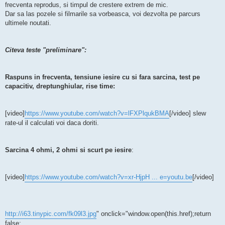
i
frecventa reprodus, si timpul de crestere extrem de mic.
t
Dar sa las pozele si filmarile sa vorbeasca, voi dezvolta pe parcurs
i
t
ultimele noutati.
Citeva teste "preliminare":
Raspuns in frecventa, tensiune iesire cu si fara sarcina, test pe
capacitiv, dreptunghiular, rise time:
[video]
https://www.youtube.com/watch?v=lFXPlqukBMA
[/video] slew
rate-ul il calculati voi daca doriti.
Sarcina 4 ohmi, 2 ohmi si scurt pe iesire
:
[video]
https://www.youtube.com/watch?v=xr-HjpH ... e=youtu.be
[/video]
http://i63.tinypic.com/fk09l3.jpg
" onclick="window.open(this.href);return
false;