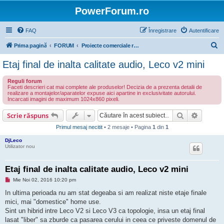
PowerForum.ro
FAQ
Înregistrare
Autentificare
C
Prima pagină
FORUM
Proiecte comerciale realizate de membrii Power Forum
ă
Etaj final de inalta calitate audio, Leco v2 mini
u
Reguli forum
t
Faceti descrieri cat mai complete ale produselor! Decizia de a prezenta detalii de
realizare a montajelor/aparatelor expuse aici apartine in exclusivitate autorului.
a
Incarcati imagini de maximum 1024x860 pixeli.
r
Căutare
Căutare
Scrie răspuns
e
Primul mesaj necitit
• 2 mesaje • Pagina
1
din
1
DjLeco
Utilizator nou
Etaj final de inalta calitate audio, Leco v2 mini
M
Mie Noi 02, 2016 10:20 pm
e
s
In ultima perioada nu am stat degeaba si am realizat niste etaje finale
a
mici, mai "domestice" home use.
j
n
Sint un hibrid intre Leco V2 si Leco V3 ca topologie, insa un etaj final
e
lasat "liber" sa zburde ca pasarea cerului in ceea ce priveste domenul de
c