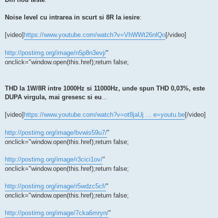
Noise level cu intrarea in scurt si 8R la iesire
:
[video]
https://www.youtube.com/watch?v=VhWWt26nlQo
[/video]
http://postimg.org/image/n5p8n3evj/
"
onclick="window.open(this.href);return false;
THD la 1W/8R intre 1000Hz si 11000Hz, unde spun THD 0,03%, este
DUPA virgula, mai gresesc si eu
...
[video]
https://www.youtube.com/watch?v=ot8jaUj ... e=youtu.be
[/video]
http://postimg.org/image/bvwis59u7/
"
onclick="window.open(this.href);return false;
http://postimg.org/image/r3cici1ov/
"
onclick="window.open(this.href);return false;
http://postimg.org/image/r5wdzc5cf/
"
onclick="window.open(this.href);return false;
http://postimg.org/image/7cka6mryn/
"