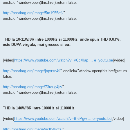
onclick="window.open(this.href);return false;
http://postimg.org/image/5m1955afj/
"
onclick="window.open(this.href);return false;
THD la 10-11W/8R intre 1000Hz si 11000Hz, unde spun THD 0,03%,
este DUPA virgula, mai gresesc si eu
...
[video]
https://www.youtube.com/watch?v=vCcXlap ... e=youtu.be
[/video]
http://postimg.org/image/jtqxtsn4f/
" onclick="window.open(this.href);return
false;
http://postimg.org/image/73raug4jz/
"
onclick="window.open(this.href);return false;
THD la 140W/8R intre 1000Hz si 11000Hz
[video]
https://www.youtube.com/watch?v=tt-6Pgw ... e=youtu.be
[/video]
http://postimg.org/image/gcth4kdfz/
"