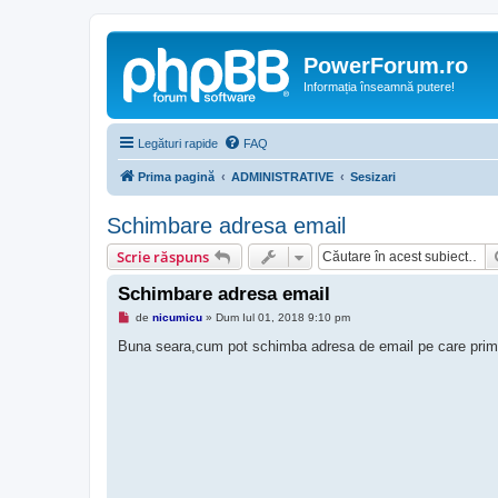
PowerForum.ro
Informația înseamnă putere!
Legături rapide
FAQ
Prima pagină
ADMINISTRATIVE
Sesizari
Schimbare adresa email
Scrie răspuns
Schimbare adresa email
M
de
nicumicu
»
Dum Iul 01, 2018 9:10 pm
e
s
Buna seara,cum pot schimba adresa de email pe care pri
a
j
n
e
c
i
t
i
t