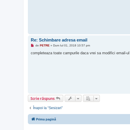
t
Re: Schimbare adresa email
M
de
PETRE
»
Dum Iul 01, 2018 10:57 pm
e
s
completeaza toate campurile daca vrei sa modifici email-ul s
a
j
n
e
c
i
t
i
t
Scrie răspuns
Înapoi la “Sesizari”
Prima pagină