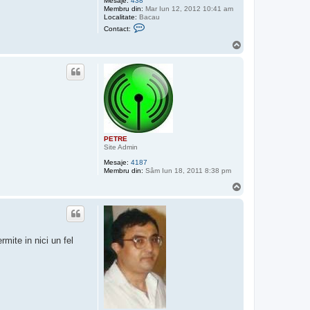
Mesaje:
438
Membru din:
Mar Iun 12, 2012 10:41 am
Localitate:
Bacau
C
Contact:
o
n
S
t
u
a
s
c
t
e
a
z
ă
p
e
n
PETRE
i
Site Admin
c
u
Mesaje:
4187
m
Membru din:
Sâm Iun 18, 2011 8:38 pm
i
c
S
u
u
s
te in nici un fel