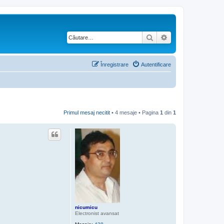
Căutare
Căutare avansată
Înregistrare
Autentificare
Primul mesaj necitit
• 4 mesaje • Pagina
1
din
1
nicumicu
Electronist avansat