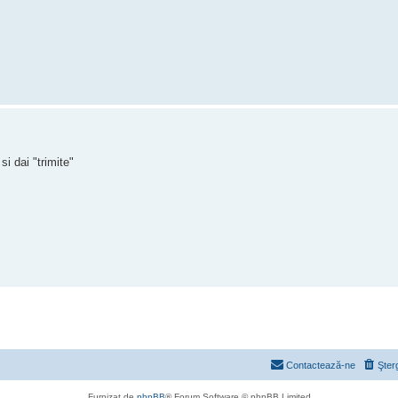
i dai "trimite"
Contactează-ne
Şter
Furnizat de
phpBB
® Forum Software © phpBB Limited