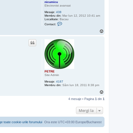
nicumicu
Electronist avansat
Mesaje:
438
Membru din:
Mar Iun 12, 2012 10:41 am
Localitate:
Bacau
C
Contact:
o
n
S
t
u
a
s
c
t
e
a
z
ă
p
e
n
PETRE
i
Site Admin
c
u
Mesaje:
4187
m
Membru din:
Sâm Iun 18, 2011 8:38 pm
i
c
S
u
u
4 mesaje • Pagina
1
din
1
s
Mergi la
ge toate cookie-urile forumului
Ora este UTC+03:00 Europe/Bucharest