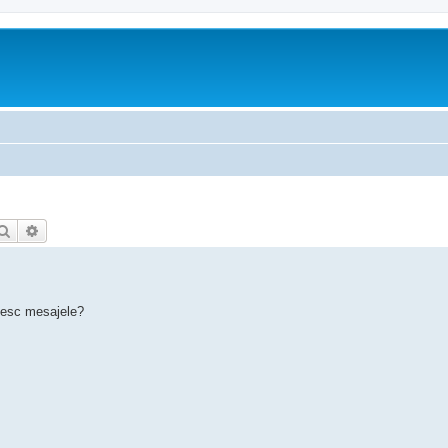
Căutare
Căutare avansată
mesc mesajele?