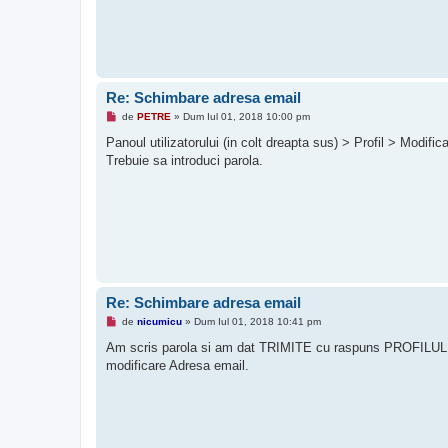
Re: Schimbare adresa email
M
de
PETRE
»
Dum Iul 01, 2018 10:00 pm
e
s
Panoul utilizatorului (in colt dreapta sus) > Profil > Modifica
a
Trebuie sa introduci parola.
j
n
e
c
i
t
i
t
Re: Schimbare adresa email
M
de
nicumicu
»
Dum Iul 01, 2018 10:41 pm
e
s
Am scris parola si am dat TRIMITE cu raspuns PROFILUL 
a
modificare Adresa email.
j
n
e
c
i
t
i