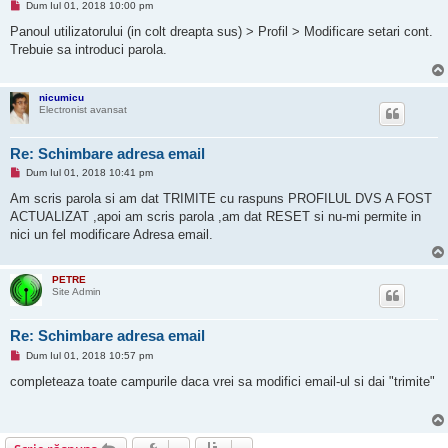
M
Dum Iul 01, 2018 10:00 pm
e
s
Panoul utilizatorului (in colt dreapta sus) > Profil > Modificare setari cont.
a
Trebuie sa introduci parola.
j
n
e
c
nicumicu
i
Electronist avansat
t
i
t
Re: Schimbare adresa email
M
Dum Iul 01, 2018 10:41 pm
e
s
Am scris parola si am dat TRIMITE cu raspuns PROFILUL DVS A FOST
a
ACTUALIZAT ,apoi am scris parola ,am dat RESET si nu-mi permite in
j
n
nici un fel modificare Adresa email.
e
c
i
t
PETRE
i
Site Admin
t
Re: Schimbare adresa email
M
Dum Iul 01, 2018 10:57 pm
e
s
completeaza toate campurile daca vrei sa modifici email-ul si dai "trimite"
a
j
n
e
c