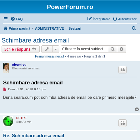
PowerForum.ro
FAQ
Înregistrare
Autentificare
C
Prima pagină
ADMINISTRATIVE
Sesizari
ă
Schimbare adresa email
u
Căutare
Căutare
Scrie răspuns
t
Primul mesaj necitit
• 4 mesaje • Pagina
1
din
1
a
nicumicu
r
Electronist avansat
e
Schimbare adresa email
M
Dum Iul 01, 2018 9:10 pm
e
s
Buna seara,cum pot schimba adresa de email pe care primesc mesajele?
a
j
n
e
c
PETRE
i
Site Admin
t
i
t
Re: Schimbare adresa email