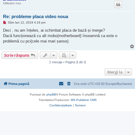
Utilizator nou
Re: probleme placa video noua
M
Sâm Ian 12, 2019 4:19 pm
e
s
Deci , nu am înțeles, ai schimbat placa de bază și merge?
a
Dacă funcționează cu alt mobo(motherboard) înseamnă ca este o
j
n
problemă cu pci(cele mai mari șanse).
e
c
i
Scrie răspuns
t
i
t
2 mesaje • Pagina
1
din
1
Mergi la
Prima pagină
Ora este UTC+03:00 Europe/Bucharest
Furnizat de
phpBB
® Forum Software © phpBB Limited
Translation/Traducere:
MX-Publisher CMS
Confidențialitate
|
Termeni