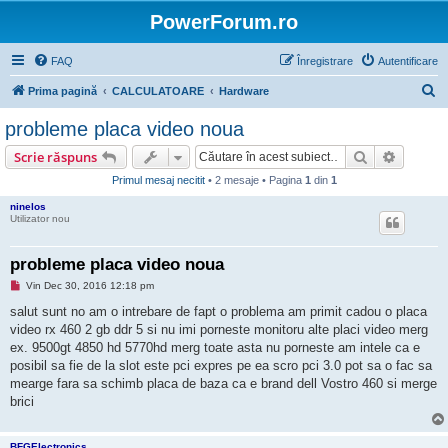
PowerForum.ro
FAQ
Înregistrare
Autentificare
C
Prima pagină
CALCULATOARE
Hardware
ă
probleme placa video noua
u
Căutare
Căutare
Scrie răspuns
t
Primul mesaj necitit
• 2 mesaje • Pagina
1
din
1
a
ninelos
r
Utilizator nou
e
probleme placa video noua
M
Vin Dec 30, 2016 12:18 pm
e
s
salut sunt no am o intrebare de fapt o problema am primit cadou o placa
a
video rx 460 2 gb ddr 5 si nu imi porneste monitoru alte placi video merg
j
n
ex. 9500gt 4850 hd 5770hd merg toate asta nu porneste am intele ca e
e
posibil sa fie de la slot este pci expres pe ea scro pci 3.0 pot sa o fac sa
c
i
mearge fara sa schimb placa de baza ca e brand dell Vostro 460 si merge
t
brici
i
t
BFGElectronics