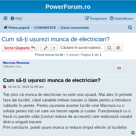
PowerForum.ro
FAQ
Înregistrare
Autentificare
C
Prima pagină
COMUNITATE
Ziarul comunitatii.
ă
Cum să-ți ușurezi munca de electrician?
u
Căutare
Căutare
Scrie răspuns
t
Primul mesaj necitit
• 1 mesaj • Pagina
1
din
1
a
Macroza Romania
r
Utilizator nou
e
Cum să-ți ușurezi munca de electrician?
M
Joi Iul 11, 2019 11:00 am
e
s
Toți știm că munca de electrician nu este una ușoară. Mai ales în primele
a
faze ale lucrării, când canalele trebuie trasate și tăiate pentru a introduce
j
n
cablurile în perete. Pentru ușurarea acestei lucrări vine Macroza cu o
e
soluție pentru toți cei care vor treceri rapide și curate. Funcționează cu o
c
i
freză cu pastile vidia (costuri reduse de accesorii) care realizează canalul
t
dintr-o singură trecere.
i
t
Prin concluzie, puteți ușura munca și reduce timpul efectiv al lucrărilor.