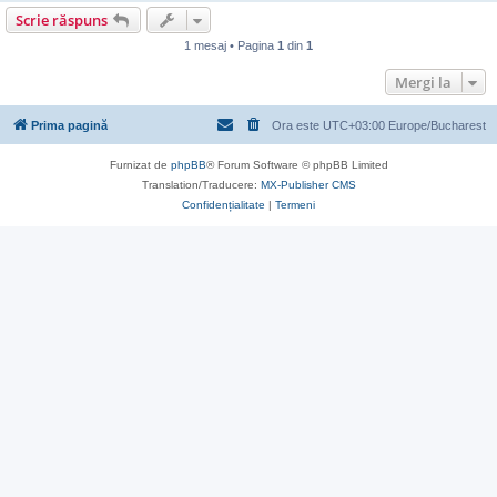
Scrie răspuns
1 mesaj • Pagina
1
din
1
Mergi la
Prima pagină
Ora este UTC+03:00 Europe/Bucharest
Furnizat de
phpBB
® Forum Software © phpBB Limited
Translation/Traducere:
MX-Publisher CMS
Confidențialitate
|
Termeni