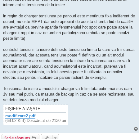
i
t
intrare cat si tensiunea de la iesire.
in regim de charger tensiunea pe panouri este mentinuta fixa indiferent de
curent, nu este MPPT dar este apropiat de acesta difernta fiid de caa3%,
are avntajul ca previne aparitia fenomenului hot spot care poate apare la
chargerul mppt in caz de umbriri partiale(zona umbrita se poate incalzi
peste limita)
controlul tensiunii la iesire defineste tensiunea limita la care va fi incarcat
acumulatorul, dar acesata tensiune poate fi definita cu un alt modul
asemnator care are setata tensiunea la intrare la valoarea cu care va fi
incarcat acumulatorul, cand acumulatorul este incarcat, puterea va fi
deviata pe o rezistenta, in felul acesta poate fi utilizata la un boiler
electric sau pentru incalzire cu panou radiant de exemplu,
Tensiunea de iesire a modulului charger va fi limitata putin mai sus cam
1v sau mai putin, ca masura de backup in caz ca se arde rezistenta, sau
se defecteaza modulul charger
FIŞIERE ATAŞATE
modificare2.pdf
(68.02 KiB) Descărcat de 2130 ori
Scrie răspuns