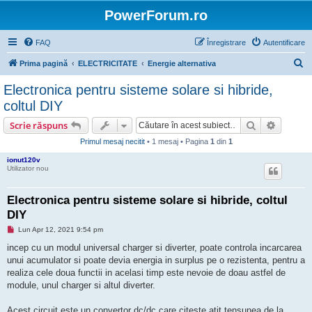
PowerForum.ro
FAQ
Înregistrare
Autentificare
C
Prima pagină
ELECTRICITATE
Energie alternativa
ă
Electronica pentru sisteme solare si hibride,
u
coltul DIY
t
Căutare
Căutare
Scrie răspuns
a
Primul mesaj necitit
• 1 mesaj • Pagina
1
din
1
r
ionut120v
e
Utilizator nou
Electronica pentru sisteme solare si hibride, coltul
DIY
M
Lun Apr 12, 2021 9:54 pm
e
s
incep cu un modul universal charger si diverter, poate controla incarcarea
a
unui acumulator si poate devia energia in surplus pe o rezistenta, pentru a
j
n
realiza cele doua functii in acelasi timp este nevoie de doau astfel de
e
module, unul charger si altul diverter.
c
i
t
Acest circuit este un convertor dc/dc care citeste atit tensunea de la