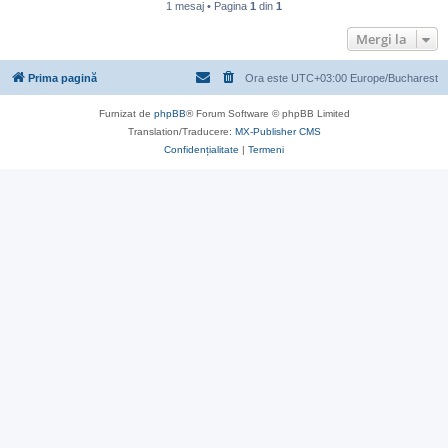
1 mesaj • Pagina
1
din
1
Mergi la
Prima pagină
Ora este UTC+03:00 Europe/Bucharest
Furnizat de
phpBB
® Forum Software © phpBB Limited
Translation/Traducere:
MX-Publisher CMS
Confidențialitate
|
Termeni