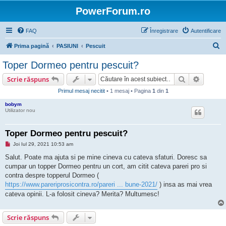
PowerForum.ro
FAQ
Înregistrare
Autentificare
C
Prima pagină
PASIUNI
Pescuit
ă
Toper Dormeo pentru pescuit?
u
Căutare
Căutare
Scrie răspuns
t
Primul mesaj necitit
• 1 mesaj • Pagina
1
din
1
a
bobym
r
Utilizator nou
e
Toper Dormeo pentru pescuit?
M
Joi Iul 29, 2021 10:53 am
e
s
Salut. Poate ma ajuta si pe mine cineva cu cateva sfaturi. Doresc sa
a
cumpar un topper Dormeo pentru un cort, am citit cateva pareri pro si
j
n
contra despre topperul Dormeo (
e
https://www.pareriprosicontra.ro/pareri ... bune-2021/
) insa as mai vrea
c
i
cateva opinii. L-a folosit cineva? Merita? Multumesc!
t
i
t
Scrie răspuns