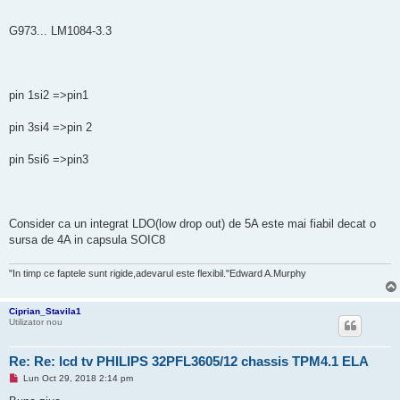
t
i
t
G973... LM1084-3.3
pin 1si2 =>pin1
pin 3si4 =>pin 2
pin 5si6 =>pin3
Consider ca un integrat LDO(low drop out) de 5A este mai fiabil decat o
sursa de 4A in capsula SOIC8
"In timp ce faptele sunt rigide,adevarul este flexibil."Edward A.Murphy
Ciprian_Stavila1
Utilizator nou
Re: Re: lcd tv PHILIPS 32PFL3605/12 chassis TPM4.1 ELA
M
Lun Oct 29, 2018 2:14 pm
e
s