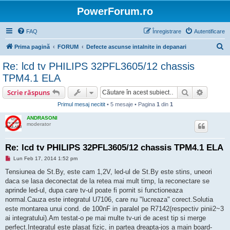
PowerForum.ro
FAQ
Înregistrare
Autentificare
C
Prima pagină
FORUM
Defecte ascunse intalnite in depanari
ă
Re: lcd tv PHILIPS 32PFL3605/12 chassis
u
TPM4.1 ELA
t
Căutare
Căutare
Scrie răspuns
a
Primul mesaj necitit
• 5 mesaje • Pagina
1
din
1
r
ANDRASONI
e
moderator
Re: lcd tv PHILIPS 32PFL3605/12 chassis TPM4.1 ELA
M
Lun Feb 17, 2014 1:52 pm
e
s
Tensiunea de St.By, este cam 1,2V, led-ul de St.By este stins, uneori
a
daca se lasa deconectat de la retea mai mult timp, la reconectare se
j
n
aprinde led-ul, dupa care tv-ul poate fi pornit si functioneaza
e
normal.Cauza este integratul U7106, care nu "lucreaza" corect.Solutia
c
i
este montarea unui cond. de 100nF in paralel pe R7142(respectiv pinii2~3
t
ai integratului).Am testat-o pe mai multe tv-uri de acest tip si merge
i
t
perfect.Integratul este plasat fizic, in partea dreapta-jos a main board-