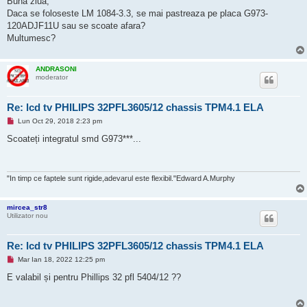
Buna ziua,
a
Daca se foloseste LM 1084-3.3, se mai pastreaza pe placa G973-
j
n
120ADJF11U sau se scoate afara?
e
Multumesc?
c
i
t
i
ANDRASONI
t
moderator
Re: lcd tv PHILIPS 32PFL3605/12 chassis TPM4.1 ELA
M
Lun Oct 29, 2018 2:23 pm
e
s
Scoateți integratul smd G973***...
a
j
n
e
c
"In timp ce faptele sunt rigide,adevarul este flexibil."Edward A.Murphy
i
t
i
mircea_str8
t
Utilizator nou
Re: lcd tv PHILIPS 32PFL3605/12 chassis TPM4.1 ELA
M
Mar Ian 18, 2022 12:25 pm
e
s
E valabil și pentru Phillips 32 pfl 5404/12 ??
a
j
n