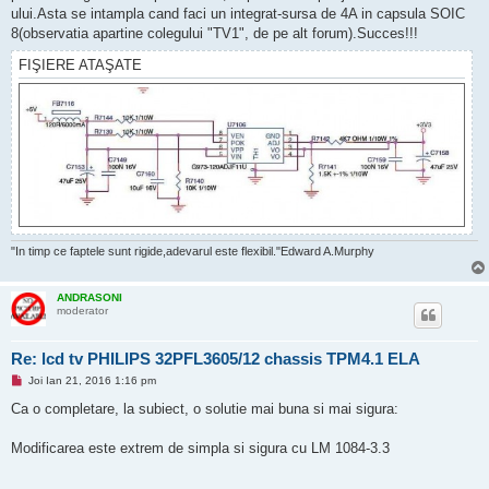
ului.Asta se intampla cand faci un integrat-sursa de 4A in capsula SOIC
8(observatia apartine colegului "TV1", de pe alt forum).Succes!!!
FIŞIERE ATAŞATE
"In timp ce faptele sunt rigide,adevarul este flexibil."Edward A.Murphy
ANDRASONI
moderator
Re: lcd tv PHILIPS 32PFL3605/12 chassis TPM4.1 ELA
M
Joi Ian 21, 2016 1:16 pm
e
s
Ca o completare, la subiect, o solutie mai buna si mai sigura:
a
j
n
Modificarea este extrem de simpla si sigura cu LM 1084-3.3
e
c
i