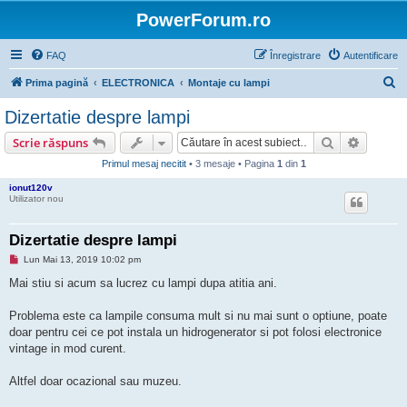
PowerForum.ro
FAQ
Înregistrare
Autentificare
C
Prima pagină
ELECTRONICA
Montaje cu lampi
ă
Dizertatie despre lampi
u
Căutare
Căutare
Scrie răspuns
t
Primul mesaj necitit
• 3 mesaje • Pagina
1
din
1
a
ionut120v
r
Utilizator nou
e
Dizertatie despre lampi
M
Lun Mai 13, 2019 10:02 pm
e
s
Mai stiu si acum sa lucrez cu lampi dupa atitia ani.
a
j
n
Problema este ca lampile consuma mult si nu mai sunt o optiune, poate
e
doar pentru cei ce pot instala un hidrogenerator si pot folosi electronice
c
i
vintage in mod curent.
t
i
t
Altfel doar ocazional sau muzeu.