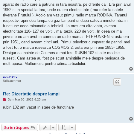
n
aparat de radio care a patruns in tara noastra, pe diferite cai. Era prin anul
e
1952 si in special la tara, unde nu era electricitate ( ma refer la satele
c
i
riverane Prutului ). Acolo am vazut primul radio marca RODINA. Taranul
t
respectiv, aprindea lampa cu gaz lampant si dupa cateva minute intra in
i
t
functiune acea minunatie a tehnicii. La oras era alta viata, aveam
electricitate 110- 127 de volti , mai tarziu 220 de volti. In ceea ce ma
priveste eu am avut in camera un radio marca TELEFUNKEN si asta era
prin 1951, cand aveam cinci ani. Primul televizor cumparat de parintii mei
a fost tot o marca ruseasca COSMOS 2, asta era prin anii 1953- 1955.
Desigur ca inainte de Cosmos a mai fost RUBIN 102 si alte modele
rusesti. Cam astea au fost pe scurt amintirile mele despre perioada de
mult apusa. Multumesc pentru citirea articolului.
ionut120v
Utilizator nou
Re: Dizertatie despre lampi
M
Dum Mar 06, 2022 9:25 am
e
s
rubin 102 am vazut in stare de functinare
a
j
n
e
c
Scrie răspuns
i
t