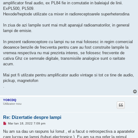
amplificator final audio, ex PL84 fie in comutatie in baleiajul de linii.
ExPL500, PL509.
Hexode/heptode utilizate ca mixer in radioreceptoarele superheterodina
In ziua de azi lampile sunt mai mult apanajul radioamatorilor, in general
lampi de emisie.
In prezent radioreceptore cu lampi nu se mai folosesc in regim comercial
deoarece benzile de frecventa pentru care au fost construite lampile la
vremea respectiva nu mai prezinta interes, se folosesc frecvente de
cativa Ghz ce semnale digitale, transmisiile analogice sunt o raritate
acum.
Mai pot fi utilzate pentru amplificator audio vintage si tot ce tine de audio,
pickup, magnetofon
.
YO8CDQ
Utilizator nou
Re: Dizertatie despre lampi
M
Mar Ian 18, 2022 7:09 pm
e
s
Nu am sa dau un raspuns lui Ionut , el a facut o retrospectiva a aparatelor
a
care lucrau pe lampi (tuburi electronice ). Eu am sa ma refer la primul
j