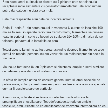
Erau niste lampi cu incalzire directa cu 7 picioare care se folseau la
receptoare radio alimentate cu generator termoelectric, ale aconsumau
putin, dar catodul nu dura prea mult.
Cele mai raspaindite erau cele cu incalzire indirecta.
Seria 11 seria 21 din astea erau si in varinanta U curent de incalzire 100
ma se folseau in aparate radio fara transformator, filamentele se puneau
toate in serie si in serie cu becuri de scala de 26v 100ma din alea de se
foloseau pe vremuri la instaltiile de pom.
Totusi aceste lampi nu au fost prea raspindite deorece filamentul se arde
destul de repede, personal nu am vazut nici un radioreceptor din acela in
functiune.
Mai nou a fost seria 8x cu 9 picioare si bininteles lampile rusesti similare
cu cele europene dar cu alt sistem de marcare.
In afara de lampile astea de consum general sunt si lampi speciale de
putere mare, si lampi pentru emisie, pentru radare si alte aplicatii speciale
cum ar fi acceleratoare de particule.
Avem diode, utilizate al redesare si detectie, triode utilizate la
preamplificare si oscilatoare, Tetrode/pentode.tetrode cu emisie in
fascicule, erau utilizate fie ca amplificator de frecventa intermediara fie ca