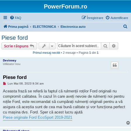
PowerForum.ro
FAQ
Înregistrare
Autentificare
C
Prima pagină
ELECTRONICA
Electronica auto
ă
Piese ford
u
Căutare
Căutare
Scrie răspuns
t
Primul mesaj necitit
• 2 mesaje • Pagina
1
din
1
a
Devinney
r
Utilizator nou
e
Piese ford
M
Lun Mai 08, 2023 9:34 am
e
s
Aceasta frază se referă la faptul că rulmenții roților Ford originali nu
a
compromit calitatea. În cazul în care aveți nevoie de rulmenți noi pentru
j
n
roțile Ford, este recomandat să cumpărați rulmenți originali pentru a vă
e
asigura că aceștia sunt de cea mai bună calitate și vor funcționa perfect
c
i
cu mașina dvs. Ford. Sper că acest lucru ajută
t
Piese originale Ford EcoSport 2019-2021
i
t
MuhammadLebour