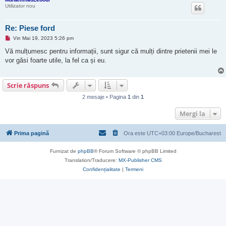
Utilizator nou
Re: Piese ford
M
Vin Mai 19, 2023 5:26 pm
e
s
Vă mulțumesc pentru informații, sunt sigur că mulți dintre prietenii mei le
a
vor găsi foarte utile, la fel ca și eu.
j
n
e
c
Scrie răspuns
i
t
2 mesaje • Pagina
1
din
1
i
t
Mergi la
Prima pagină
Ora este UTC+03:00 Europe/Bucharest
Furnizat de
phpBB
® Forum Software © phpBB Limited
Translation/Traducere:
MX-Publisher CMS
Confidențialitate
|
Termeni