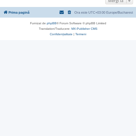
Mergi la
Prima pagină
Ora este UTC+03:00 Europe/Bucharest
Furnizat de
phpBB
® Forum Software © phpBB Limited
Translation/Traducere:
MX-Publisher CMS
Confidențialitate
|
Termeni