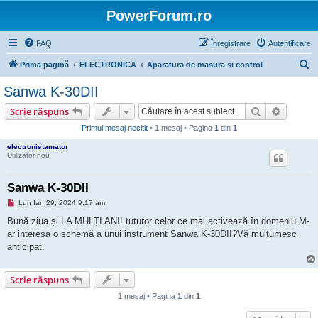
PowerForum.ro
FAQ
Înregistrare
Autentificare
C
Prima pagină
ELECTRONICA
Aparatura de masura si control
ă
Sanwa K-30DII
u
Căutare
Căutare
Scrie răspuns
t
Primul mesaj necitit
• 1 mesaj • Pagina
1
din
1
a
electronistamator
r
Utilizator nou
e
Sanwa K-30DII
M
Lun Ian 29, 2024 9:17 am
e
s
Bună ziua și LA MULȚI ANI! tuturor celor ce mai activează în domeniu.M-
a
ar interesa o schemă a unui instrument Sanwa K-30DII?Vă mulțumesc
j
n
anticipat.
e
c
i
Scrie răspuns
t
i
t
1 mesaj • Pagina
1
din
1