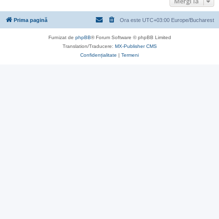
Mergi la
Prima pagină
Ora este UTC+03:00 Europe/Bucharest
Furnizat de
phpBB
® Forum Software © phpBB Limited
Translation/Traducere:
MX-Publisher CMS
Confidențialitate
|
Termeni