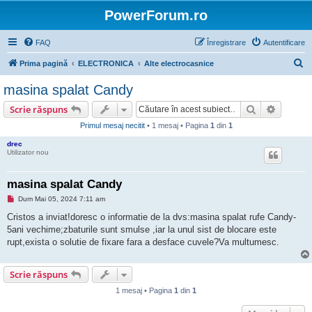
PowerForum.ro
FAQ
Înregistrare
Autentificare
C
Prima pagină
ELECTRONICA
Alte electrocasnice
ă
masina spalat Candy
u
Căutare
Căutare
Scrie răspuns
t
Primul mesaj necitit
• 1 mesaj • Pagina
1
din
1
a
drec
r
Utilizator nou
e
masina spalat Candy
M
Dum Mai 05, 2024 7:11 am
e
s
Cristos a inviat!doresc o informatie de la dvs:masina spalat rufe Candy-
a
5ani vechime;zbaturile sunt smulse ,iar la unul sist de blocare este
j
n
rupt,exista o solutie de fixare fara a desface cuvele?Va multumesc.
e
c
i
Scrie răspuns
t
i
t
1 mesaj • Pagina
1
din
1